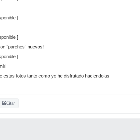
ponible ]
ponible ]
con "parches" nuevos!
ponible ]
mir!
de estas fotos tanto como yo he disfrutado haciendolas.
Citar