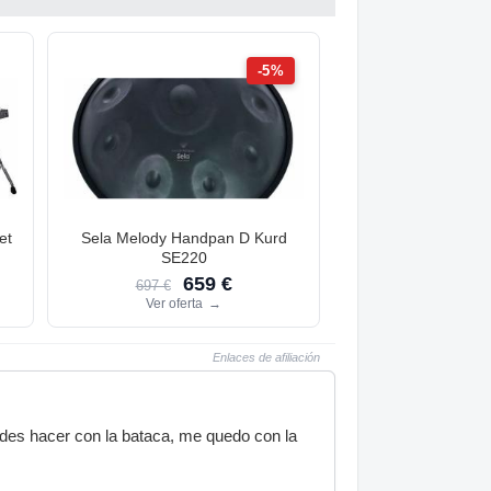
-5%
et
Sela Melody Handpan D Kurd
SE220
659 €
697 €
Ver oferta
→
Enlaces de afiliación
edes hacer con la bataca, me quedo con la