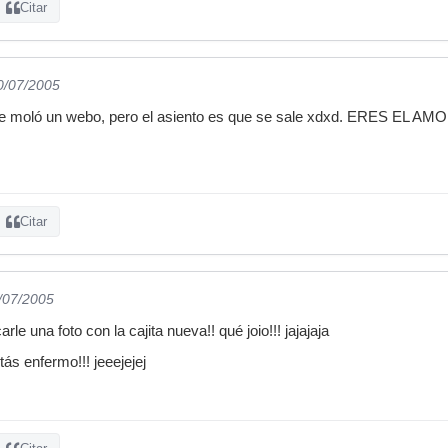
Citar
0/07/2005
a me moló un webo, pero el asiento es que se sale xdxd. ERES EL AM
Citar
0/07/2005
rle una foto con la cajita nueva!! qué joio!!! jajajaja
ás enfermo!!! jeeejejej