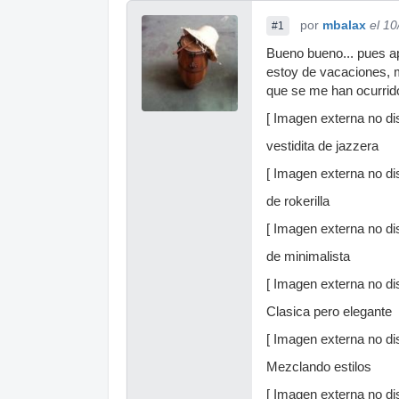
por
mbalax
el 1
#1
Bueno bueno... pues ap
estoy de vacaciones, me
que se me han ocurrid
[ Imagen externa no dis
vestidita de jazzera
[ Imagen externa no dis
de rokerilla
[ Imagen externa no dis
de minimalista
[ Imagen externa no dis
Clasica pero elegante
[ Imagen externa no dis
Mezclando estilos
[ Imagen externa no dis