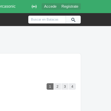

rcasonic
Accede
Regístrate
1
2
3
4