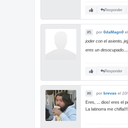
Responder
por
0daMagn0
e
#5
joder con el asiento, je
eres un desocupado....
Responder
por
brevas
el 10
#6
Eres, ... dios! eres el
La latinorra me chifla!