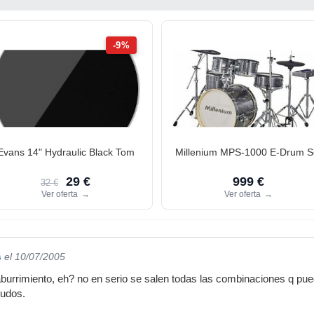
-9%
Evans 14" Hydraulic Black Tom
Millenium MPS-1000 E-Drum S
29 €
999 €
32 €
Ver oferta
→
Ver oferta
→
s
el 10/07/2005
 aburrimiento, eh? no en serio se salen todas las combinaciones q pu
aludos.