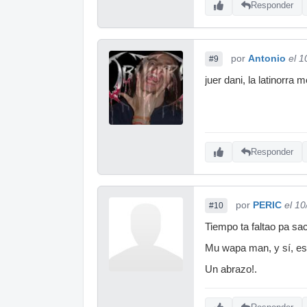
Responder
por
Antonio
el 1
#9
juer dani, la latinorr
Responder
por
PERIC
el 1
#10
Tiempo ta faltao pa saca
Mu wapa man, y sí, est
Un abrazo!.