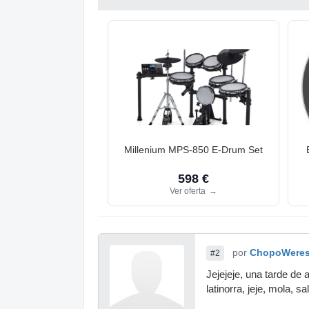
Millenium MPS-850 E-Drum Set
598 €
Ver oferta
→
por
ChopoWere
#2
Jejejeje, una tarde de
latinorra, jeje, mola, s