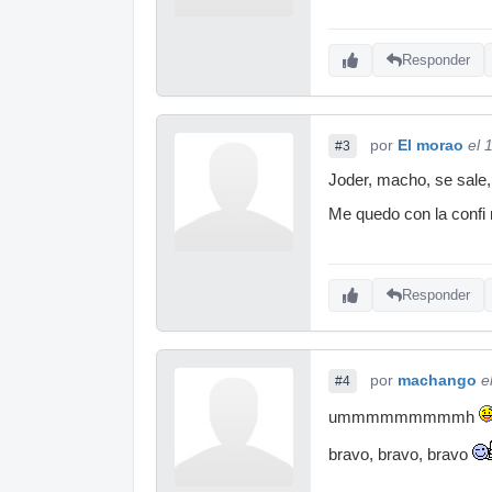
Responder
por
El morao
el 
#3
Joder, macho, se sale,
Me quedo con la confi r
Responder
por
machango
e
#4
ummmmmmmmmh
bravo, bravo, bravo