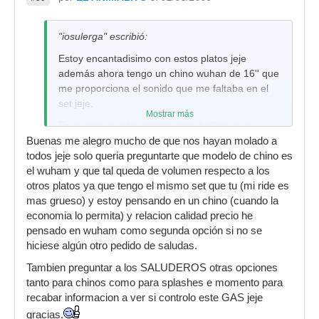
"iosulerga" escribió:
Estoy encantadisimo con estos platos jeje
además ahora tengo un chino wuhan de 16'' que
me proporciona el sonido que me faltaba en el
set jeje.
Mostrar más
En cuanto pueda, sacare unas fotillos de la
Buenas me alegro mucho de que nos hayan molado a
batería completa y ya las subire
.
todos jeje solo queria preguntarte que modelo de chino es
Un saludA!
el wuham y que tal queda de volumen respecto a los
otros platos ya que tengo el mismo set que tu (mi ride es
mas grueso) y estoy pensando en un chino (cuando la
economia lo permita) y relacion calidad precio he
pensado en wuham como segunda opción si no se
hiciese algún otro pedido de saludas.
Tambien preguntar a los SALUDEROS otras opciones
tanto para chinos como para splashes e momento para
recabar informacion a ver si controlo este GAS jeje
gracias.