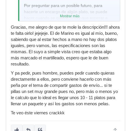
Personalmente, es parecido al AA Regular Hats
Por preguntar para un posible futuro, para
de 14” que tenía, algo más brillante sin llegar a
hacerte un encargo de algún plato, se puede
lo que sería un AAX o un A Custom, pero
Mostrar más
hacer cuando se quiera, o hay que esperar a
arreglando los problemas que yo le veía
que haya unos pocos para ahorrar gastos de
(demasiado volumen abierto, demasiado poco al
Gracias, me alegro de que te mole la descripción!!! ahora
envío y ese tipo de cosas.
pisarlo) y al ser el top algo más “light”, no
te falta oirlo! jejejeje. El de Marino es igual al mío, bueno,
necesitas sacudirle tan fuerte para que suene.
Ya me dirás, y sino el viernes entre caña y caña
sabiendo que al estar hechos a mano no hay dos platos
iguales, pero vamos, las especificaciones son las
te haré unas preguntillas y ya me cuentas.
mismas. El suyo a simple vista creo que estaba algo
más marcado el martilleado, espero que le de buen
resultado.
Y pa pedir, pues hombre, puedes pedir cuando quieras
directamente a ellos, pero conviene hacerlo con más
peña por el tema de compartir gastos de envío... si te
pillas un set muy grande pues no, pero más o menos yo
le calculo que lo ideal es llegar unos 10 - 11 platos para
llenar un paquete y así los gastos son menos pelas.
Te veo éste viernes crackkk