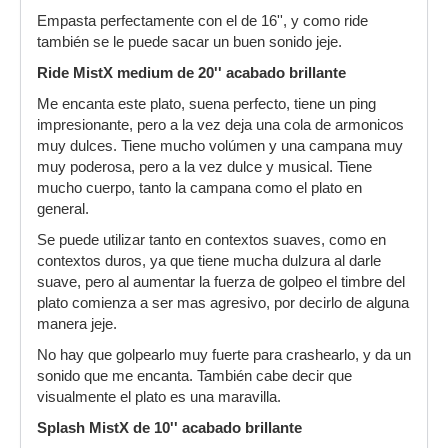
desalmado en los dos, se odian a muerte.
Empasta perfectamente con el de 16'', y como ride
[ Imagen externa no disponible ]
también se le puede sacar un buen sonido jeje.
Esta otra, en un descuido del Saluda, el Paiste
Ride MistX medium de 20'' acabado brillante
ataca a traición (jugaba en casa y el factor
Me encanta este plato, suena perfecto, tiene un ping
campo es el factor campo) y podéis ver como le
impresionante, pero a la vez deja una cola de armonicos
mete un bocado en toda la yugular, a la vez que
muy dulces. Tiene mucho volúmen y una campana muy
le mete el dedo por el ojal con un saliente de la
muy poderosa, pero a la vez dulce y musical. Tiene
campana.
mucho cuerpo, tanto la campana como el plato en
[ Imagen externa no disponible ]
general.
En esta otra podéis verlo en la que será su casa
Se puede utilizar tanto en contextos suaves, como en
durante muuucho tiempo, espero, con el resto
contextos duros, ya que tiene mucha dulzura al darle
de la Santa Compaña. ¿Dónde está Wally?
suave, pero al aumentar la fuerza de golpeo el timbre del
plato comienza a ser mas agresivo, por decirlo de alguna
[ Imagen externa no disponible ]
manera jeje.
Y esta última es la foto chorra de rigor que cabía
No hay que golpearlo muy fuerte para crashearlo, y da un
esperar, viniendo de quien viene.
sonido que me encanta. También cabe decir que
visualmente el plato es una maravilla.
[ Imagen externa no disponible ]
Splash MistX de 10'' acabado brillante
Un Saluda a todos, chumachos, espero que