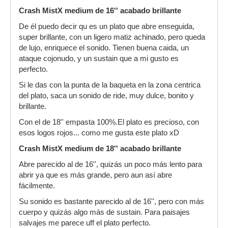
sido un verdadero acierto ya que ha enriquecido
Crash MistX medium de 16'' acabado brillante
mi set con nuevos matices, con lo cual, no ha
De él puedo decir qu es un plato que abre enseguida,
sido una simple sustitución. Para hacer cortes y
super brillante, con un ligero matiz achinado, pero queda
continuación, después de un break, no lo veo,
de lujo, enriquece el sonido. Tienen buena caida, un
por su peculiar sonido, pero vamos que esto no
ataque cojonudo, y un sustain que a mi gusto es
es problema, para eso ya tengo los crashes y no
perfecto.
era precisamente eso lo que buscaba. Sin
embargo para tocar ritmos con doble bombo,
Si le das con la punta de la baqueta en la zona centrica
combinando chinas y este splash, para hacer
del plato, saca un sonido de ride, muy dulce, bonito y
finalizar un break acentuado con la caja o para
brillante.
combinarlo con otros platos, me resulta
Con el de 18'' empasta 100%.El plato es precioso, con
exquisito.
esos logos rojos... como me gusta este plato xD
Conclusión-> 100% satisfecho y con un bell de
Crash MistX medium de 18'' acabado brillante
esta misma familia, en mente.
Abre parecido al de 16'', quizás un poco más lento para
Gracias Barajas, se agradece el currazo que te
abrir ya que es más grande, pero aun así abre
has pegado. Eres un crack.
fácilmente.
Y aquí unas fotillos.
Su sonido es bastante parecido al de 16'', pero con más
Esta, recién desembalado, en un face to face
cuerpo y quizás algo más de sustain. Para paisajes
con el antiguo morador. Se puede ver un vacío
salvajes me parece uff el plato perfecto.