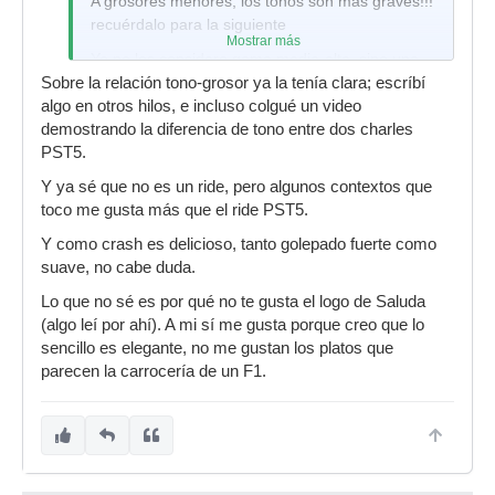
A grosores menores, los tonos son más graves!!!
recuérdalo para la siguiente
Mostrar más
Yo no los considero gama media-alta, sino una
gama altísima con todas las letras. Son platos a
Sobre la relación tono-grosor ya la tenía clara; escríbí
medida y hechos en el mejor material, a mano.
algo en otros hilos, e incluso colgué un video
No os equivoquéis por el precio, que parece que
demostrando la diferencia de tono entre dos charles
la gente si no paga pastones por algo no le
PST5.
parece bueno
Y ya sé que no es un ride, pero algunos contextos que
Me alegro de que estés contento con el plato!
toco me gusta más que el ride PST5.
desde luego menudo cambio de los pst-5 a esos
Y como crash es delicioso, tanto golepado fuerte como
a disfrutarlo!!! pero te recomiendo más que lo
suave, no cabe duda.
uses como crash
Lo que no sé es por qué no te gusta el logo de Saluda
(algo leí por ahí). A mi sí me gusta porque creo que lo
sencillo es elegante, no me gustan los platos que
parecen la carrocería de un F1.