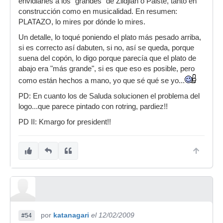
envidiarles a los "grandes" de Zildjian o Paiste, tanto en
construcción como en musicalidad. En resumen:
PLATAZO, lo mires por dónde lo mires.
Un detalle, lo toqué poniendo el plato más pesado arriba,
si es correcto así dabuten, si no, así se queda, porque
suena del copón, lo digo porque parecía que el plato de
abajo era "más grande", si es que eso es posible, pero
como están hechos a mano, yo que sé qué se yo...
PD: En cuanto los de Saluda solucionen el problema del
logo...que parece pintado con rotring, pardiez!!
PD II: Kmargo for president!!
por
katanagari
el 12/02/2009
#54