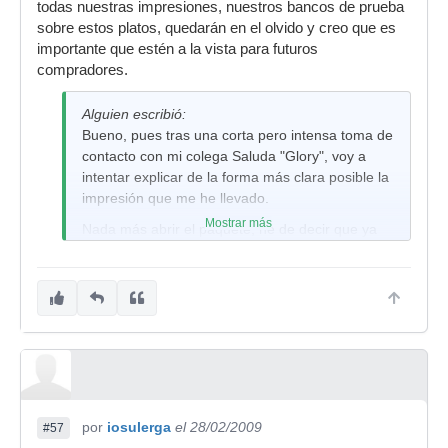
todas nuestras impresiones, nuestros bancos de prueba
sobre estos platos, quedarán en el olvido y creo que es
importante que estén a la vista para futuros
compradores.
Alguien escribió:
Bueno, pues tras una corta pero intensa toma de
contacto con mi colega Saluda "Glory", voy a
intentar explicar de la forma más clara posible la
impresión que me he llevado.
Mostrar más
Nada más abrir el paquete, he de decir que ya
me conquistó, hay un abismo entre verlo en foto
y verlo al natural. El acabado me ha parecido
una pasada (da la impresión de que se ha
cumplido la profecía y ciertamente Ander se lo
restregó por el ojete hasta conseguir ese efecto
oxido hemorroidal), y he de partir una lanza a
favor del logo, al menos con este acabado, un
logo tan discreto y simple como el que lleva
impreso, para mi gusto (que es como los culos)
por
iosulerga
el 28/02/2009
#57
está bastante acertado.