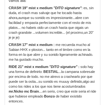
vamos alla:
CRASH 19" mist x medium
"DITO signature"
: es, sin
duda, el crash mas salvaje que he tocado hasta
ahora,aunque su sonido es impresionante...abre con
facilidad y empasta perfectamente con el resto de mis
platos... no habeis oido un crash hasta que oigais un
crash grandote ...volumen increible... (el proximo,un 20"
je je je)
CRASH 17" mist x medium
:
me recuerda mucho al
Sabian HHX x-plosion... tanto en el timbre como en la
forma en la que abre y su sonido ligeramente achinado.
me ha gustado mucho.
RIDE 21" mist x medium
"DITO signature"
:
solo hay
una forma de definirlo:
BESTIAL
...la campana sobresale
por encima de todo. no me atrevo a crashearlo por que
puede ser la ostia...su sonido es muuuy definido,algo asi
como los rides a los que nos tiene acostumbrados
mr.Nicko mc Brain
....en serio, creo que este seria el ride
que hubiese empleado
Bonzo
de haber existido
entonces.