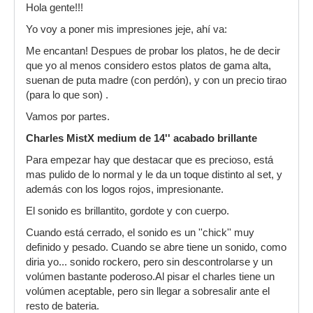
Hola gente!!!
Estéticamente, junto con el resto del set, me
Yo voy a poner mis impresiones jeje, ahí va:
resulta muy atractivo el contraste entre el
acabado del Saluda y el resto de mi set, todos
Me encantan! Despues de probar los platos, he de decir
brillantes con unos torneados muy llamativos y
que yo al menos considero estos platos de gama alta,
marcados, y este que parece que el martilleado
suenan de puta madre (con perdón), y con un precio tirao
lo han hecho con dos piedras, me encanta
(para lo que son) .
Vamos al grano. En cuanto al sonido, ha sido un
Vamos por partes.
acierto bestial, suena mejor de lo que me
Charles MistX medium de 14'' acabado brillante
esperaba, la verdad, ya que según algunos
comentarios de otros platos, me esperaba algo
Para empezar hay que destacar que es precioso, está
más, digamos descontrolado y escandaloso.
mas pulido de lo normal y le da un toque distinto al set, y
además con los logos rojos, impresionante.
Tiene un volumen normal, tirando a alto
tratándose de un 12", su respuesta es inmediata,
El sonido es brillantito, gordote y con cuerpo.
abre las puertas de par en par, en cuanto que le
Cuando está cerrado, el sonido es un ''chick'' muy
enseñas la baqueta, te entrega todo su cuerpo,
definido y pesado. Cuando se abre tiene un sonido, como
un sonido muy abierto, tirando a oscurete con un
diria yo... sonido rockero, pero sin descontrolarse y un
toque oriental algo achinado y un decay más
volúmen bastante poderoso.Al pisar el charles tiene un
corto de lo que yo pensaba que tendría, muy
volúmen aceptable, pero sin llegar a sobresalir ante el
controlado. Sonido brutalmente definido, sin
resto de bateria.
duda, no es un plato "peculiar" pero para mi ha