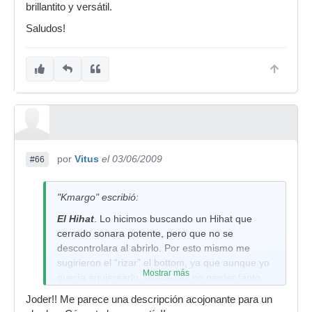
brillantito y versátil.
Saludos!
por
Vitus
el 03/06/2009
#66
"Kmargo" escribió:
El Hihat
. Lo hicimos buscando un Hihat que
cerrado sonara potente, pero que no se
descontrolara al abrirlo. Por esto mismo me
sugirieron el “rizar” el bottom, ya que aunque yo
Mostrar más
quería agujerearlo, buscamos no perder tanto
sustain y que siguiera teniendo un “chick”
Joder!! Me parece una descripción acojonante para un
bastante potente. Para que no se descontrolase