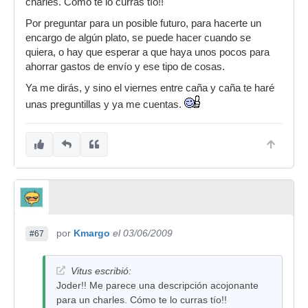
charles. Cómo te lo curras tío!!
pensamos en pesos medium como máximo, ya
Por preguntar para un posible futuro, para hacerte un
que en pesos superiores, además, iba a ser
encargo de algún plato, se puede hacer cuando se
difícil rizar el bottom. Por esto mismo dejamos el
quiera, o hay que esperar a que haya unos pocos para
Top algo más ligero, y el bottom como ya he
ahorrar gastos de envío y ese tipo de cosas.
indicado, medium. El sonido es precioso, justo
como buscaba, cerrado suena con volumen,
Ya me dirás, y sino el viernes entre caña y caña te haré
abierto no se descontrola, quizá incluso se
unas preguntillas y ya me cuentas.
queda un pelín “corto” en ciertos contextos MUY
brutales, aunque para esos momentos tengo
otros platos con los que marcar ritmo. Al pisarlo
es cuando más me gusta, suena con mucho más
volumen que otros hihats que he probado con
bastante diferencia, que es justo lo que buscaba,
cansado ya de llevar ritmos con el pie izquierdo
que ni se notaban. El toque de baqueta es
marcadísimo, y abriéndolo poco es como mejor
por
Kmargo
el 03/06/2009
#67
suena, con un colchón agradable y un sustain
perfecto, ni más largo ni más corto. En definitiva:
un charles brillante, con volúmenes de pisado-
Vitus escribió:
cerrado-abierto bastante “igualados” (dentro de
Joder!! Me parece una descripción acojonante
lo que cabe), versátil y agradable al oído.
para un charles. Cómo te lo curras tío!!