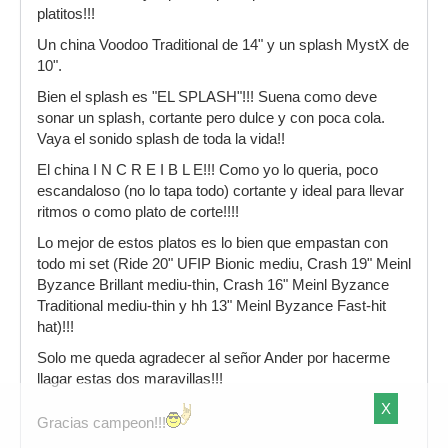
platitos!!!
Un china Voodoo Traditional de 14" y un splash MystX de
10".
Bien el splash es "EL SPLASH"!!! Suena como deve
sonar un splash, cortante pero dulce y con poca cola.
Vaya el sonido splash de toda la vida!!
El china I N C R E I B L E!!! Como yo lo queria, poco
escandaloso (no lo tapa todo) cortante y ideal para llevar
ritmos o como plato de corte!!!!
Lo mejor de estos platos es lo bien que empastan con
todo mi set (Ride 20" UFIP Bionic mediu, Crash 19" Meinl
Byzance Brillant mediu-thin, Crash 16" Meinl Byzance
Traditional mediu-thin y hh 13" Meinl Byzance Fast-hit
hat)!!!
Solo me queda agradecer al señor Ander por hacerme
llagar estas dos maravillas!!!
X
Gracias campeon!!!