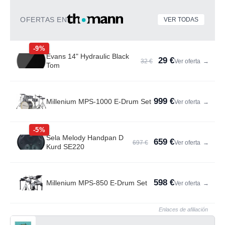
OFERTAS EN
VER TODAS
-9%
Evans 14" Hydraulic Black
29 €
32 €
Ver oferta
→
Tom
999 €
Millenium MPS-1000 E-Drum Set
Ver oferta
→
-5%
Sela Melody Handpan D
659 €
697 €
Ver oferta
→
Kurd SE220
598 €
Millenium MPS-850 E-Drum Set
Ver oferta
→
Enlaces de afiliación