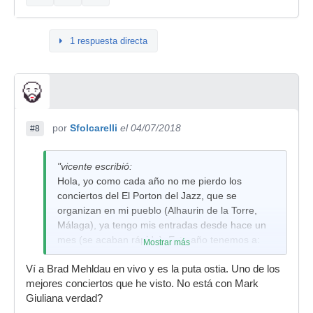
1 respuesta directa
por
Sfolcarelli
el 04/07/2018
#8
"vicente escribió:
Hola, yo como cada año no me pierdo los
conciertos del El Porton del Jazz, que se
organizan en mi pueblo (Alhaurin de la Torre,
Málaga), ya tengo mis entradas desde hace un
mes (se acaban rápido). Este año tenemos a:
Mostrar más
AVISHAI COHEN’S BIG VICIOUS- 6 DE JULIO,
Ví a Brad Mehldau en vivo y es la puta ostia. Uno de los
BRAD MEHLDAU TRÍO- 13 DE JULIO,
mejores conciertos que he visto. No está con Mark
Giuliana verdad?
ANTONIO SERRANO “TOOTSOLOGY” – 20 DE