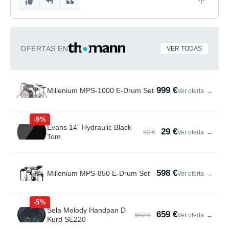
OFERTAS EN
VER TODAS
999 €
Millenium MPS-1000 E-Drum Set
Ver oferta
→
-9%
Evans 14" Hydraulic Black
29 €
32 €
Ver oferta
→
Tom
598 €
Millenium MPS-850 E-Drum Set
Ver oferta
→
-5%
Sela Melody Handpan D
659 €
697 €
Ver oferta
→
Kurd SE220