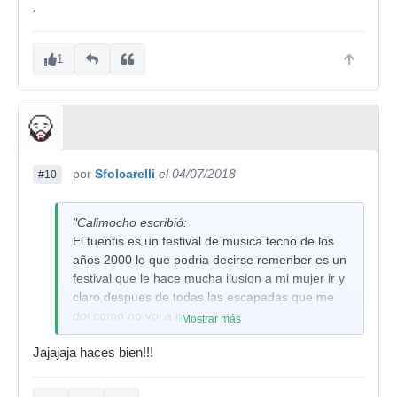
.
1
por
Sfolcarelli
el 04/07/2018
#10
"Calimocho escribió:
El tuentis es un festival de musica tecno de los
años 2000 lo que podria decirse remenber es un
festival que le hace mucha ilusion a mi mujer ir y
claro despues de todas las escapadas que me
doi como no voi a ir con ella .
Mostrar más
Jajajaja haces bien!!!