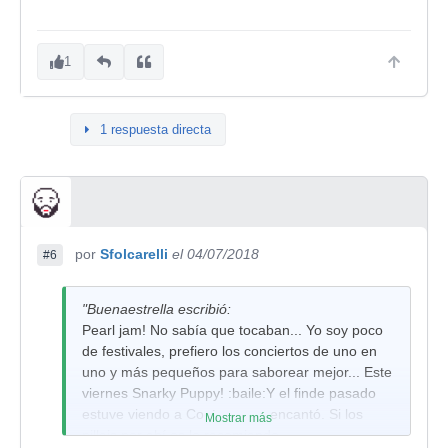
1
1 respuesta directa
por
Sfolcarelli
el 04/07/2018
#6
"Buenaestrella escribió:
Pearl jam! No sabía que tocaban... Yo soy poco
de festivales, prefiero los conciertos de uno en
uno y más pequeños para saborear mejor... Este
viernes Snarky Puppy! :baile:Y el finde pasado
estuve viendo a Coetus y me encantó. Si los
Mostrar más
pillais por ahí os lo recomiendo.