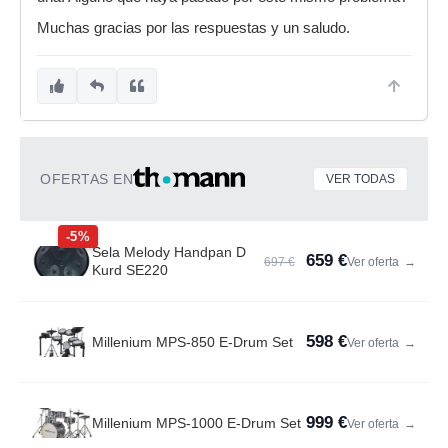
Muchas gracias por las respuestas y un saludo.
OFERTAS EN
VER TODAS
-5%
Sela Melody Handpan D
659 €
697 €
Ver oferta
→
Kurd SE220
598 €
Millenium MPS-850 E-Drum Set
Ver oferta
→
999 €
Millenium MPS-1000 E-Drum Set
Ver oferta
→