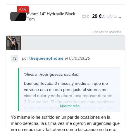
-9%
Evans 14" Hydraulic Black
29 €
32 €
Ver oferta
→
Tom
Enlaces de afiliación
por
thequeenofnoise
el 05/03/2025
#2
"Álvaro_Rodríguezzz escribió:
Buenas, llevaba 3 meses y medio sin que me
volviese esta mierda pero justo el viernes me
vino el dolor y nada ahora toca reposar durante
2-3 semanas. El año pasado tuve este problema
Mostrar más
de manera intermitente durante todo el año, iba
y venía, siempre en la mano izq, todo por no
Yo misma lo he sufrido en un par de ocasiones en la
reposar todo lo que necesitaba y atajar el
mano derecha, la última vez me dijeron en urgencias que
problema de una. Alguno que haya pasado por
era un esguince y lo trataron como tal cuando no lo era,