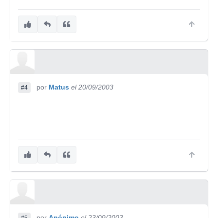
por
Matus
el 20/09/2003
#4
por
Anónimo
el 23/09/2003