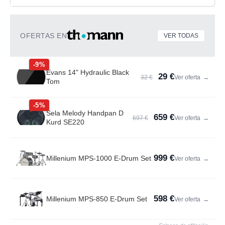
OFERTAS EN
VER TODAS
-9%
Evans 14" Hydraulic Black
29 €
32 €
Ver oferta
→
Tom
-5%
Sela Melody Handpan D
659 €
697 €
Ver oferta
→
Kurd SE220
999 €
Millenium MPS-1000 E-Drum Set
Ver oferta
→
598 €
Millenium MPS-850 E-Drum Set
Ver oferta
→