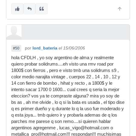
por
lord_bateria
el 15/06/2006
#50
hola CFDLH , yo soy argentino de alma y realmente
quiero probar solidrums....eh visto una rmv road por
1800$ con fierros , pero e visto tmb una solidrums s9 ,
color medio narajita vintage , cuerpos 22 , 14 , 10 , 12 y
14 con fierro de bombo , hihat y recto , a 1800$ y le
intento sacar 1700 0 1600... cual crees q seria la mejor
eleccion? vos ya te compraste alguna? mira yo soy de
bs as , ah me olvide , lo q si la bata es usada , el tipo dise
q es primer dueño y q durante lo q la uso fue moderado y
q esta joya... tmb quiero ir y probarla ademas de q los
parches me parese q son remo....si quieren hablar
argentinos agregenme , lucas_vigo@hotmail.com o
metallica_pro@hotmail.com!!! respondan!!! muchisimas