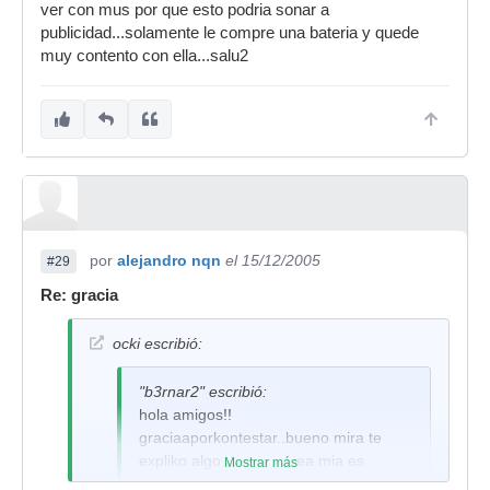
ver con mus por que esto podria sonar a
publicidad...solamente le compre una bateria y quede
muy contento con ella...salu2
por
alejandro nqn
el 15/12/2005
#29
Re: gracia
ocki escribió:
"b3rnar2" escribió:
hola amigos!!
graciaaporkontestar..bueno mira te
expliko algo mas.. la idea mia es
Mostrar más
komprar una solidrums kreo ke la s7 es