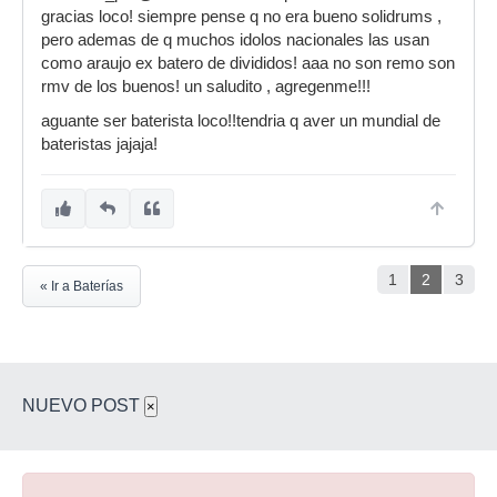
gracias loco! siempre pense q no era bueno solidrums ,
pero ademas de q muchos idolos nacionales las usan
como araujo ex batero de divididos! aaa no son remo son
rmv de los buenos! un saludito , agregenme!!!
aguante ser baterista loco!!tendria q aver un mundial de
bateristas jajaja!
1
2
3
« Ir a Baterías
NUEVO POST
×