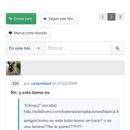
1
2
3
Enviar post
Seguir este hilo
Marcar como favorito
por
calamidad
el 07/11/2005
#26
Re: y esto komo es
"b3rnar2" escribió:
http://solidrums.com/baterias/ampliaciones/blanca.html
amigos komo es este kolor komo se hace? o es
una lamina??ke le ponen??!!!!!!