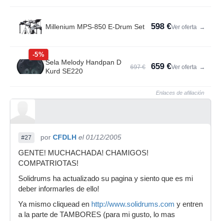
598 €
Millenium MPS-850 E-Drum Set
Ver oferta
→
-5%
Sela Melody Handpan D
659 €
697 €
Ver oferta
→
Kurd SE220
Enlaces de afiliación
por
CFDLH
el 01/12/2005
#27
GENTE! MUCHACHADA! CHAMIGOS!
COMPATRIOTAS!
Solidrums ha actualizado su pagina y siento que es mi
deber informarles de ello!
Ya mismo cliquead en
http://www.solidrums.com
y entren
a la parte de TAMBORES (para mi gusto, lo mas