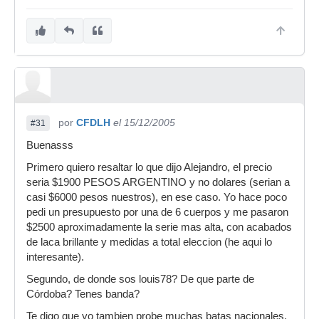
invertir toda esa plata, casi que me lo pensaba
dos veces..
Suerte en cualquier caso, si acabas comprando
la Solidrums no creo que tengas problema,
malas no seran seguro.
Un saludo!
por
CFDLH
el 15/12/2005
#31
Buenasss
Primero quiero resaltar lo que dijo Alejandro, el precio
seria $1900 PESOS ARGENTINO y no dolares (serian a
casi $6000 pesos nuestros), en ese caso. Yo hace poco
pedi un presupuesto por una de 6 cuerpos y me pasaron
$2500 aproximadamente la serie mas alta, con acabados
de laca brillante y medidas a total eleccion (he aqui lo
interesante).
Segundo, de donde sos louis78? De que parte de
Córdoba? Tenes banda?
Te digo que yo tambien probe muchas batas nacionales,