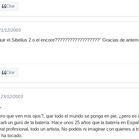
Citar
 21/12/2003
r el Sibelius 2 o el encore??????????????????'' Gracias de antem
Citar
l 23/12/2003
L
ero que ven mis ojos?, que todo el mundo se ponga en pie, ¿pero es 
 Carli un gurú de la batería. Hace unos 25 años que la batería en Españ
l profesional, todo un artista. No podéis ni imaginar con quienes a to
 ha tocado.