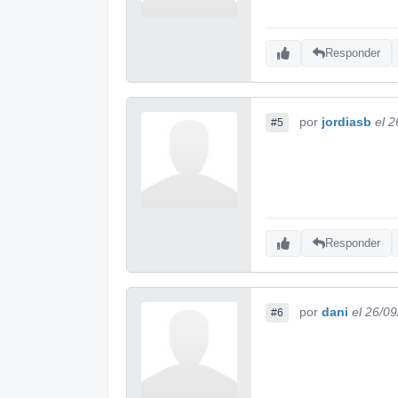
Responder
por
jordiasb
el 
#5
Responder
por
dani
el 26/0
#6