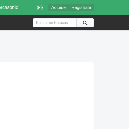

rcasonic
Accede
Regístrate