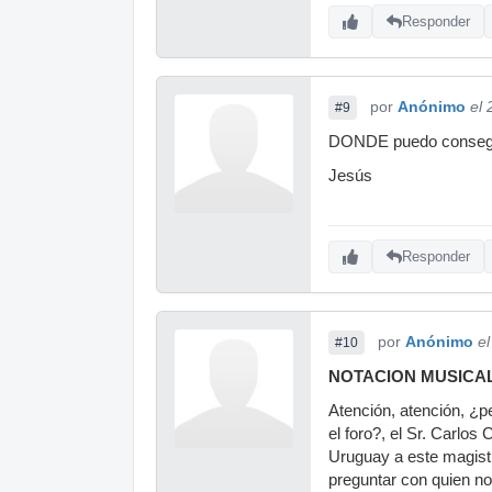
Responder
por
Anónimo
el
#9
DONDE puedo consegui
Jesús
Responder
por
Anónimo
e
#10
NOTACION MUSICA
Atención, atención, ¿p
el foro?, el Sr. Carlos
Uruguay a este magistra
preguntar con quien no