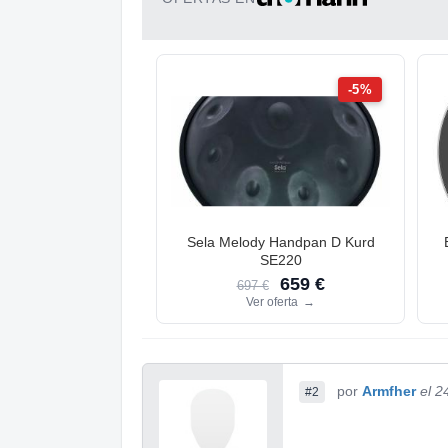
-5%
Sela Melody Handpan D Kurd
SE220
659 €
697 €
Ver oferta
→
por
Armfher
el 2
#2