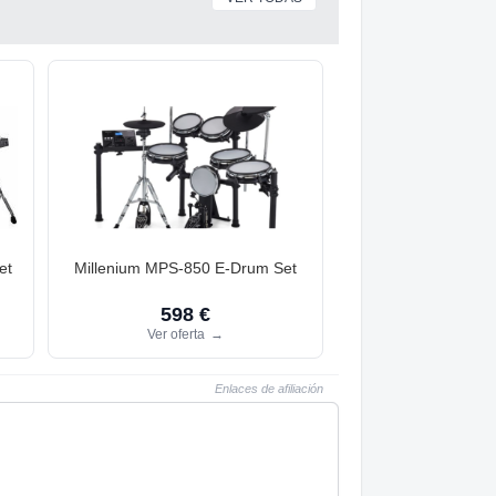
et
Millenium MPS-850 E-Drum Set
598 €
Ver oferta
→
Enlaces de afiliación