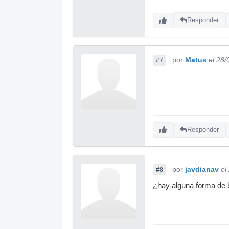
Responder
por
Matus
el 28
#7
Responder
por
javdianav
el
#8
¿hay alguna forma de b