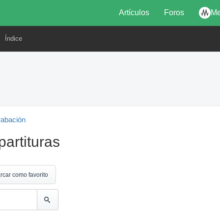
Artículos
Foros
Me
Índice
rabación
partituras
rcar como favorito