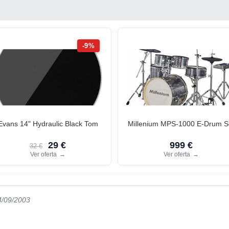
-9%
Evans 14" Hydraulic Black Tom
Millenium MPS-1000 E-Drum S
29 €
999 €
32 €
Ver oferta
→
Ver oferta
→
4/09/2003