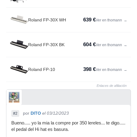
639 €
Roland FP-30X WH
Ver en thomann
→
604 €
Roland FP-30X BK
Ver en thomann
→
398 €
Roland FP-10
Ver en thomann
→
Enlaces de afiliación
por
DITO
el 03/12/2023
#2
Bueno..... yo la mia la compre por 350 lereles... te digo.....
el pedal del Hi hat es basura.