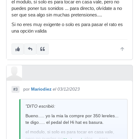
el modulo, si solo es para tocar en casa vale, pero no
puedes poner tus sonidos ... para directo, olvídate a no
ser que sea algo sin muchas pretensiones....
Si no eres muy exigente o solo es para pasar el rato es
una opción valida
por
Mariodiez
el 03/12/2023
#3
"DITO escribió:
Bueno..... yo la mia la compre por 350 lereles...
te digo..... el pedal del Hi hat es basura.
el modulo, si solo es para tocar en casa vale,
pero no puedes poner tus sonidos ... para