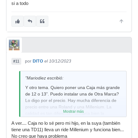
si a todo
por
DITO
el 10/12/2023
#11
"Mariodiez escribió:
Y otro tema. Quiero poner una Caja más grande
de 12 o 13”. Puedo instalar una de Otra Marca?
Lo digo por el precio. Hay mucha diferencia de
precio entre una Roland y una Millenium. La
Mostrar más
calidad es tan diferente? Sonaría bien la
Millenium? Hay alguna otra marca que salga
A ver.... Caja no lo sé pero mi hijo, en la suya (también
bien de precio y sea compatible con Roland?
tiene una TD11) lleva un ride Millenium y funciona bien...
Gracias.
No creo que haya problema