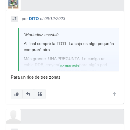
por
DITO
el 09/12/2023
#7
"Mariodiez escribió:
Al final compré la TD11. La caja es algo pequeña
compraré otra
Más grande. UNA PREGUNTA: Le cuelga un
cable RDB, creyendo que era para algún pad
Mostrar más
auxiliar, conecte allí un pad de tom y no
funciono, conecte un Pad de plato y tampoco
Para un ride de tres zonas
funcionó. ALGUIEN SABE PARA QUE ES? En el
libro de instrucciones no leo nada. Gracias.