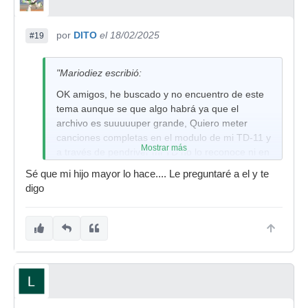
por
DITO
el 18/02/2025
#19
"Mariodiez escribió:
OK amigos, he buscado y no encuentro de este
tema aunque se que algo habrá ya que el
archivo es suuuuuper grande, Quiero meter
canciones completas en el modulo de mi TD-11 y
Mostrar más
a través de pendriver mi TD no lo reconoce ni en
MP3 ni en WAV, conectando a mi pc por medios
Sé que mi hijo mayor lo hace.... Le preguntaré a el y te
tradicionales, oses, copiar y pegar o enviar la
digo
canción a mi TD 11
Roland, tampoco funciona. Entonces, puedo o
no meter en mi modulo canciones o no de una
manera simple?. Como? Gracias.