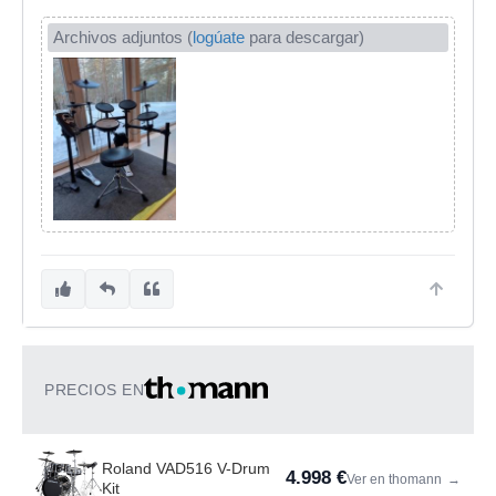
Archivos adjuntos (
logúate
para descargar)
PRECIOS EN
Roland VAD516 V-Drum
4.998 €
Ver en thomann
→
Kit