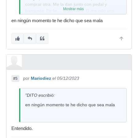
comprar otra. Me la dan junto con pedal y
Mostrar más
banqueta. En fin… lo pensaré. O me pillo una
TD-17 KVX2. Pero a plazos.
en ningún momento te he dicho que sea mala
por
Mariodiez
el 05/12/2023
#5
"DITO escribió:
en ningún momento te he dicho que sea mala
Entendido.