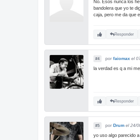
No. Esos nunca los he 
bandolera que yo te di
caja, pero me da que e
Responder
por
faiomax
el 0
#4
la verdad es q a mi me
Responder
por
Drum
el 24/
#5
yo uso algo parecido 