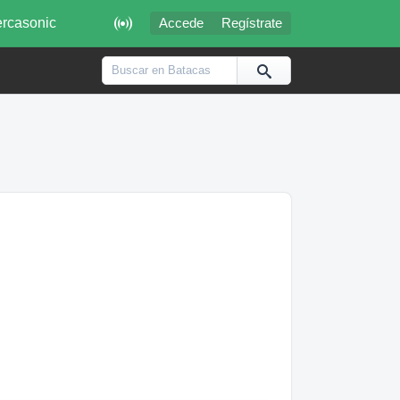

rcasonic
Accede
Regístrate