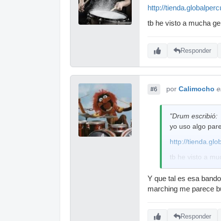
http://tienda.globalpe
tb he visto a mucha ge
Responder
por
Calimocho
e
#6
"Drum escribió:
yo uso algo par
http://tienda.g
tb he visto a mu
Y que tal es esa bando
marching me parece bu
Responder