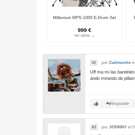
Millenium MPS-1000 E-Drum Set
999 €
Ver oferta
→
por
Calimocho
e
#2
Uff ma mi las bandole
ando mirando de pillar
Responder
por
JOHNNY
el 
#3