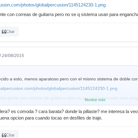
rcusion.com/photos/globalpercusion/1145124230-1.png
nte con correas de guitarra pero no se q sistema usan para enganchar
Citar
l 24/08/2015
ecido a esto, menos aparatoso pero con el mismo sistema de doble co
lobalpercusion.com/photos/globalpercusion/1145124230-1.png
cha gente con correas de guitarra pero no se q sistema usan para enga
Mostrar más
lera? es comoda ? cara barata? donde la pillaste? me interesa la v
ena opcion para cuando tocas en desfiles de traje.
Citar