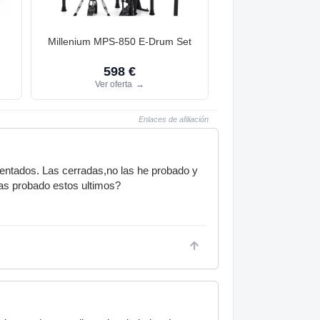
d
Millenium MPS-850 E-Drum Set
598 €
Ver oferta
→
Enlaces de afiliación
ntados. Las cerradas,no las he probado y
Has probado estos ultimos?