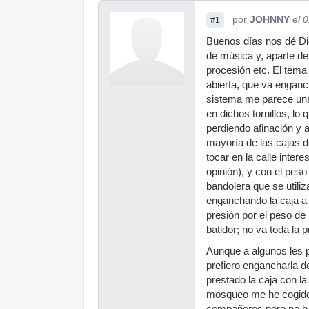
por
JOHNNY
el 
#1
Buenos días nos dé Di
de música y, aparte de 
procesión etc. El tema 
abierta, que va enganc
sistema me parece una 
en dichos tornillos, lo 
perdiendo afinación y 
mayoría de las cajas 
tocar en la calle inte
opinión), y con el peso
bandolera que se utili
enganchando la caja a u
presión por el peso de 
batidor; no va toda la
Aunque a algunos les 
prefiero engancharla d
prestado la caja con la
mosqueo me he cogido p