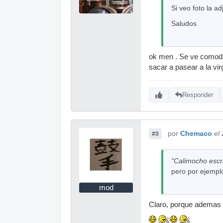
Si veo foto la a
Saludos
ok men . Se ve comoda
sacar a pasear a la vir
Responder
por
Chemaco
el
#9
"Calimocho escri
pero por ejemplo
mod
Claro, porque ademas en