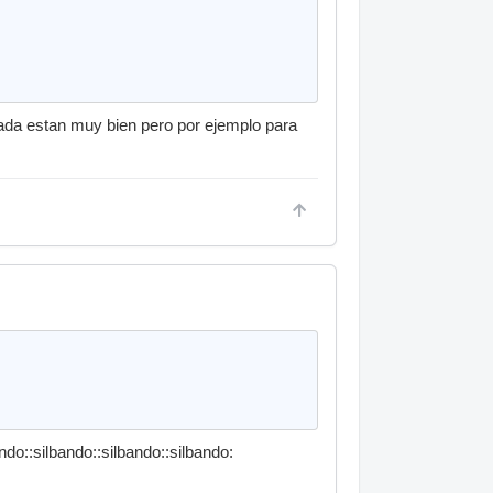
ada estan muy bien pero por ejemplo para
ando::silbando::silbando::silbando: