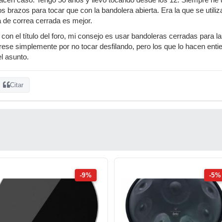
en caso. Tengo 50 años y llevo tocando desde los 12. Siempre he uti
os brazos para tocar que con la bandolera abierta. Era la que se utiliza
 de correa cerrada es mejor.
 con el título del foro, mi consejo es usar bandoleras cerradas para 
rese simplemente por no tocar desfilando, pero los que lo hacen entie
l asunto.
Citar
-9%
-5%