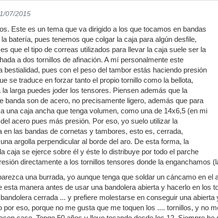
01/07/2015
os. Este es un tema que va dirigido a los que tocamos en bandas
la batería, pues tenemos que colgar la caja para algún desfile,
es que el tipo de correas utilizados para llevar la caja suele ser la
hada a dos tornillos de afinación. A mí personalmente este
bestialidad, pues con el peso del tambor estás haciendo presión
que se traduce en forzar tanto el propio tornillo como la bellota,
a la larga puedes joder los tensores. Piensen además que la
de banda son de acero, no precisamente ligero, además que para
resa una caja ancha que tenga volumen, como una de 14x6,5 (en mi
 del acero pues más presión. Por eso, yo suelo utilizar la
za en las bandas de cornetas y tambores, esto es, cerrada,
na argolla perpendicular al borde del aro. De esta forma, la
la caja se ejerce sobre él y éste lo distribuye por todo el parche
 presión directamente a los tornillos tensores donde la enganchamos (
parezca una burrada, yo aunque tenga que soldar un cáncamo en el a
e esta manera antes de usar una bandolera abierta y hacerlo en los to
 bandolera cerrada ... y prefiere molestarse en conseguir una abierta 
or eso, porque no me gusta que me toquen los .... tornillos, y no m