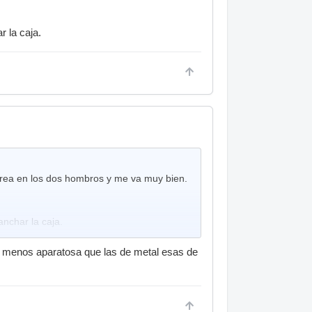
 la caja.
rrea en los dos hombros y me va muy bien.
nchar la caja.
eo menos aparatosa que las de metal esas de