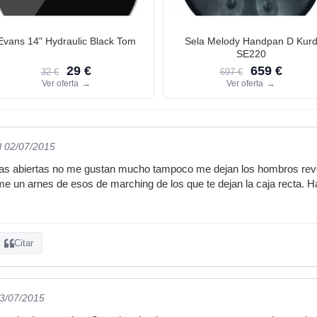
Evans 14" Hydraulic Black Tom
Sela Melody Handpan D Kur
SE220
29 €
659 €
32 €
697 €
Ver oferta
→
Ver oferta
→
l 02/07/2015
ras abiertas no me gustan mucho tampoco me dejan los hombros reve
me un arnes de esos de marching de los que te dejan la caja recta. 
Citar
03/07/2015