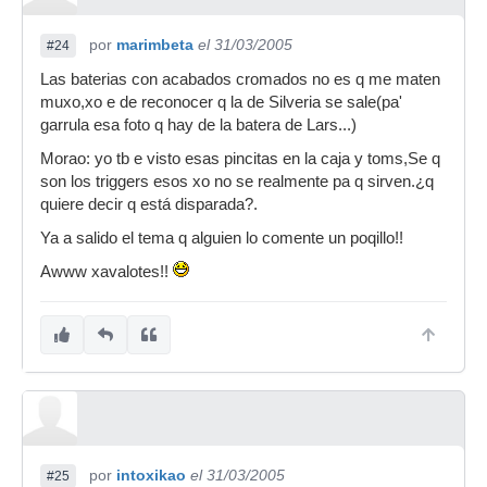
por
marimbeta
el 31/03/2005
#24
Las baterias con acabados cromados no es q me maten
muxo,xo e de reconocer q la de Silveria se sale(pa'
garrula esa foto q hay de la batera de Lars...)
Morao: yo tb e visto esas pincitas en la caja y toms,Se q
son los triggers esos xo no se realmente pa q sirven.¿q
quiere decir q está disparada?.
Ya a salido el tema q alguien lo comente un poqillo!!
Awww xavalotes!!
por
intoxikao
el 31/03/2005
#25