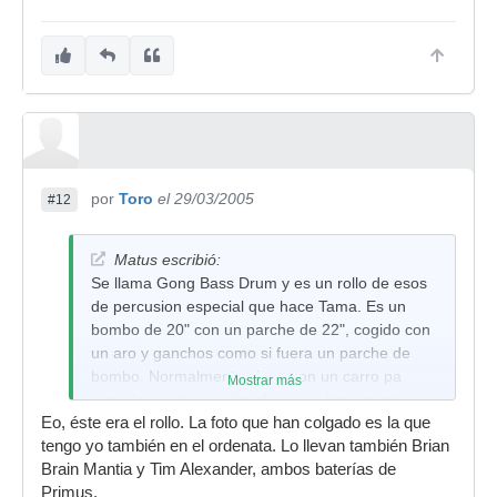
por
Toro
el 29/03/2005
#12
Matus escribió:
Se llama Gong Bass Drum y es un rollo de esos
de percusion especial que hace Tama. Es un
bombo de 20" con un parche de 22", cogido con
un aro y ganchos como si fuera un parche de
bombo. Normalmente viene con un carro pa
Mostrar más
ponerlo en alto e inclinado pero ultimamente se
Eo, éste era el rollo. La foto que han colgado es la que
ve mas con patas, que es como lo llevan Silveria
tengo yo también en el ordenata. Lo llevan también Brian
y Portnoy.
Brain Mantia y Tim Alexander, ambos baterías de
Primus.