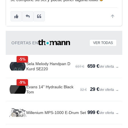
OFERTAS EN
VER TODAS
-5%
Sela Melody Handpan D
659 €
697 €
Ver oferta
→
Kurd SE220
-9%
Evans 14" Hydraulic Black
29 €
32 €
Ver oferta
→
Tom
999 €
Millenium MPS-1000 E-Drum Set
Ver oferta
→