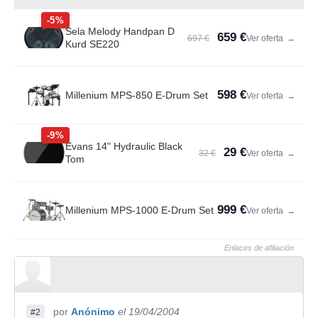
-5%
Sela Melody Handpan D
659 €
697 €
Ver oferta
→
Kurd SE220
598 €
Millenium MPS-850 E-Drum Set
Ver oferta
→
-9%
Evans 14" Hydraulic Black
29 €
32 €
Ver oferta
→
Tom
999 €
Millenium MPS-1000 E-Drum Set
Ver oferta
→
Enlaces de afiliación
por
Anónimo
el 19/04/2004
#2