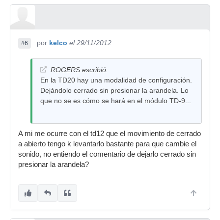
por
kelco
el 29/11/2012
#6
ROGERS escribió:
En la TD20 hay una modalidad de configuración.
Dejándolo cerrado sin presionar la arandela. Lo
que no se es cómo se hará en el módulo TD-9...
A mi me ocurre con el td12 que el movimiento de cerrado
a abierto tengo k levantarlo bastante para que cambie el
sonido, no entiendo el comentario de dejarlo cerrado sin
presionar la arandela?