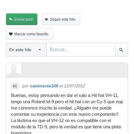
Enviar post
Seguir este hilo
Marcar como favorito
por
caminante109
el 11/07/2012
#1
Buenas, estoy pensando en dar el salo a Hit hat VH-11,
tengo una Roland td-9 pero el hit hat con un Cy-5 que nop
me convence mucho la verdad. ¿Alguién me puede
comentar su experiencia con este nuevo componente?.
La lástima es que el VH-12 no es compatible con el
módulo de la TD-9, pero la verdad es que tiene una pinta
buenísima.