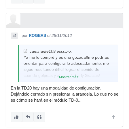
por
ROGERS
el 28/11/2012
#5
caminante109 escribió:
Ya me lo compré y es una gozada!!me podrías
orientar para configurarlo adecuadamente, me
sigue resultando difícil lograr el sonido de
cuando golpeas y abres el charly.Gracias!
Mostrar más
En la TD20 hay una modalidad de configuración.
Dejándolo cerrado sin presionar la arandela. Lo que no se
es cómo se hará en el módulo TD-9...