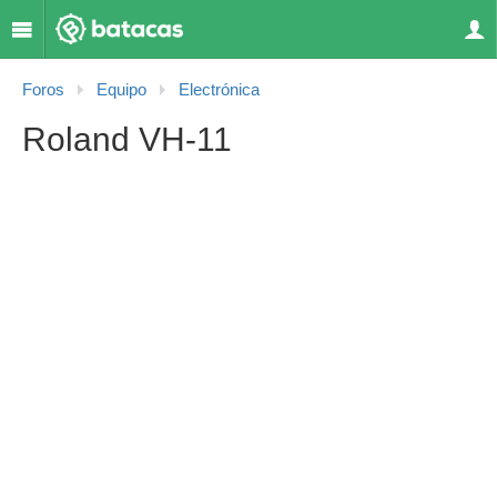
Foros
Equipo
Electrónica
Roland VH-11