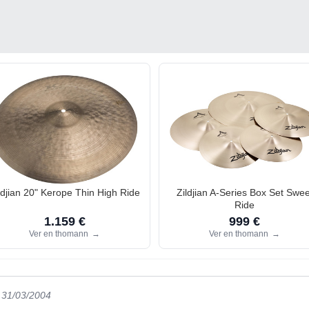
ldjian 20" Kerope Thin High Ride
Zildjian A-Series Box Set Swee
Ride
1.159 €
999 €
Ver en thomann
→
Ver en thomann
→
l 31/03/2004