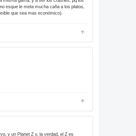
la misma gama, y a ver los crashes, pq los
o no esque le meta mucha caña a los platos,
posible que sea mas económico).
vo, y un Planet Z y, la verdad, el Z es