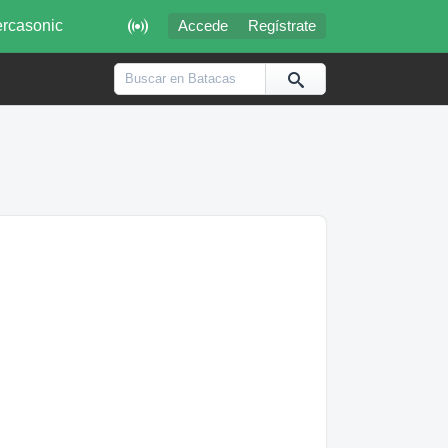

rcasonic
Accede
Regístrate