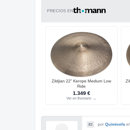
PRECIOS EN
Zildjian 22" Kerope Medium Low
Zi
Ride
1.349 €
Ver en thomann
→
por
Quimicefa
e
#2