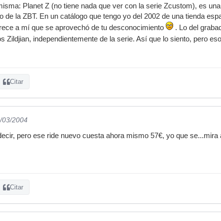
isma: Planet Z (no tiene nada que ver con la serie Zcustom), es un
jo de la ZBT. En un catálogo que tengo yo del 2002 de una tienda espa
arece a mí que se aprovechó de tu desconocimiento
. Lo del grab
tos Zildjian, independientemente de la serie. Así que lo siento, pero e
Citar
1/03/2004
decir, pero ese ride nuevo cuesta ahora mismo 57€, yo que se...mira a
Citar