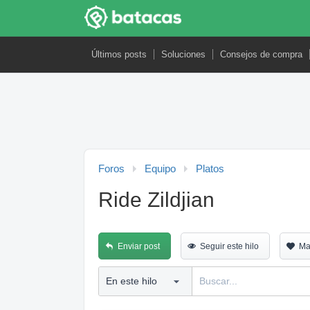
Últimos posts
Soluciones
Consejos de compra
Foros
Equipo
Platos
Ride Zildjian
Enviar post
Seguir este hilo
Ma