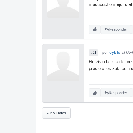
muuuuucho mejor q el
Responder
por
cyblo
el 06
#11
He visto la lista de pr
precio q los zbt.. asin 
Responder
« Ir a Platos