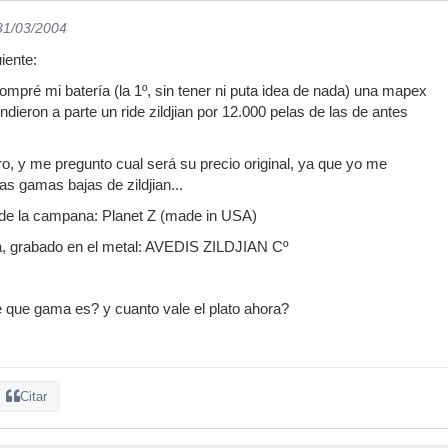
 31/03/2004
iente:
pré mi batería (la 1º, sin tener ni puta idea de nada) una mapex
ieron a parte un ride zildjian por 12.000 pelas de las de antes
o, y me pregunto cual será su precio original, ya que yo me
as gamas bajas de zildjian...
 de la campana: Planet Z (made in USA)
a, grabado en el metal: AVEDIS ZILDJIAN Cº
e que gama es? y cuanto vale el plato ahora?
Citar