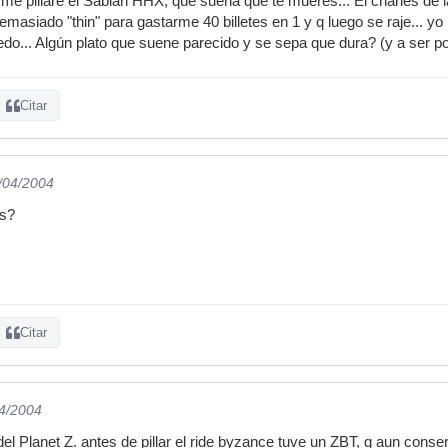
me pillaré el Sabian HHX, que suena que te mueres... El charles de 
masiado "thin" para gastarme 40 billetes en 1 y q luego se raje... y
do... Algún plato que suene parecido y se sepa que dura? (y a ser 
Citar
6/04/2004
as?
Citar
04/2004
el Planet Z. antes de pillar el ride byzance tuve un ZBT, q aun conser