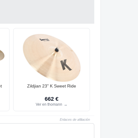
t
Zildjian 23" K Sweet Ride
662 €
Ver en thomann
→
Enlaces de afiliación