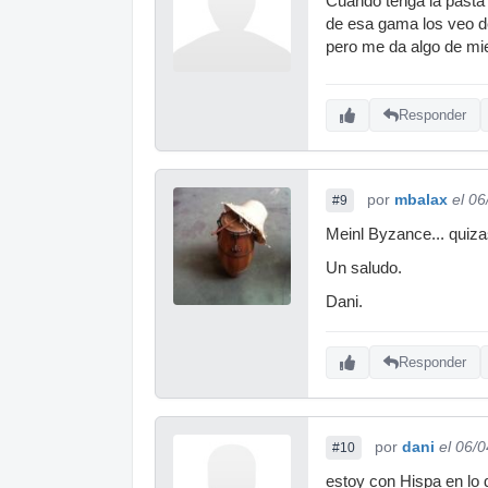
Cuando tenga la pasta 
de esa gama los veo de
pero me da algo de mie
Responder
por
mbalax
el 0
#9
Meinl Byzance... quiz
Un saludo.
Dani.
Responder
por
dani
el 06/
#10
estoy con Hispa en lo d