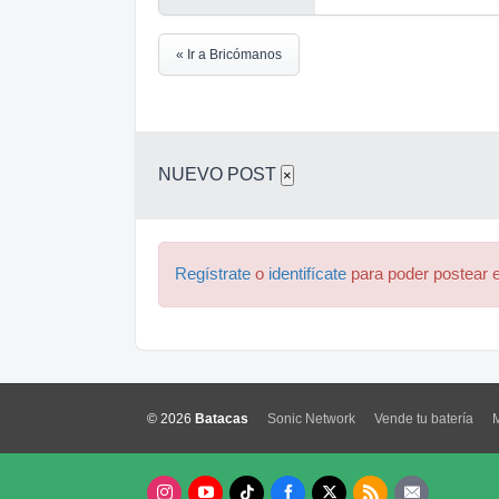
« Ir a Bricómanos
NUEVO POST
×
Regístrate
o
identifícate
para poder postear e
© 2026
Batacas
Sonic Network
Vende tu batería