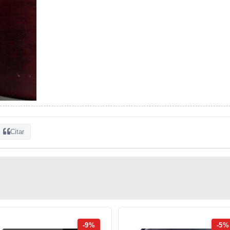
Citar
-9%
-5%