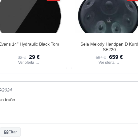
Evans 14" Hydraulic Black Tom
Sela Melody Handpan D Kur
SE220
29 €
659 €
32 €
697 €
Ver oferta
→
Ver oferta
→
5/2024
un truño
Citar