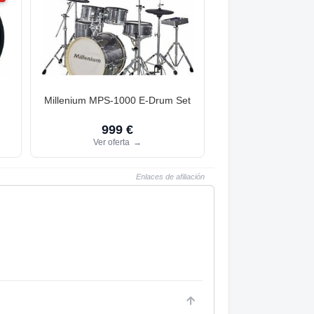
d
Millenium MPS-1000 E-Drum Set
999 €
Ver oferta
→
Enlaces de afiliación