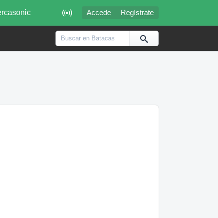

rcasonic
Accede
Regístrate