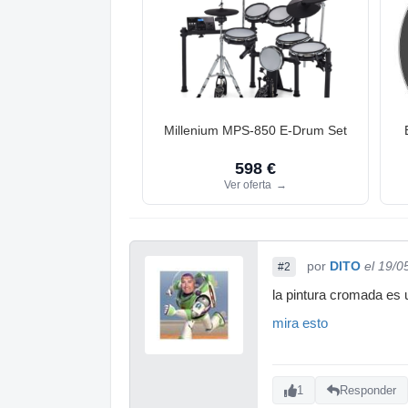
Millenium MPS-850 E-Drum Set
598 €
Ver oferta
→
por
DITO
el 19/0
#2
la pintura cromada es 
mira esto
1
Responder