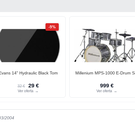
-9%
Evans 14" Hydraulic Black Tom
Millenium MPS-1000 E-Drum S
29 €
999 €
32 €
Ver oferta
→
Ver oferta
→
/03/2004