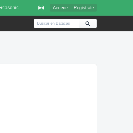

rcasonic
Accede
Regístrate