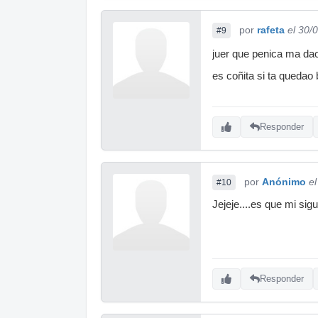
por
rafeta
el 30/
#9
juer que penica ma da
es coñita si ta quedao
Responder
por
Anónimo
e
#10
Jejeje....es que mi si
Responder