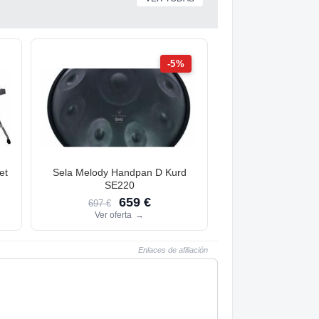
-5%
et
Sela Melody Handpan D Kurd
SE220
659 €
697 €
Ver oferta
→
Enlaces de afiliación