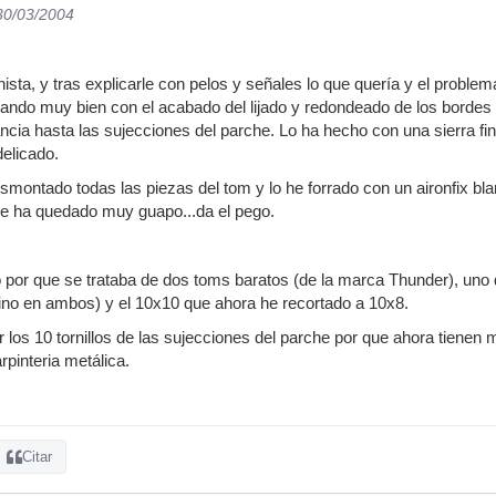
 30/03/2004
nista, y tras explicarle con pelos y señales lo que quería y el probl
ejando muy bien con el acabado del lijado y redondeado de los bordes
tancia hasta las sujecciones del parche. Lo ha hecho con una sierra f
delicado.
smontado todas las piezas del tom y lo he forrado con un aironfix blan
me ha quedado muy guapo...da el pego.
 por que se trataba de dos toms baratos (de la marca Thunder), uno d
 vino en ambos) y el 10x10 que ahora he recortado a 10x8.
 los 10 tornillos de las sujecciones del parche por que ahora tienen m
rpinteria metálica.
Citar