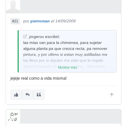
por
pietroman
el 14/09/2009
#21
jorgerox escribió:
las mias van para la chimenea, para sujetar
alguna planta pa que crezca recta, pa remover
pintura, y por ultimo si estan muy astilladas me
las llevo por si alguien me pide que le regale
alguna baqueta en los conciertos... llamadme
Mostrar más
racano!! pero al precio que van...
jejeje real como a vida misma!