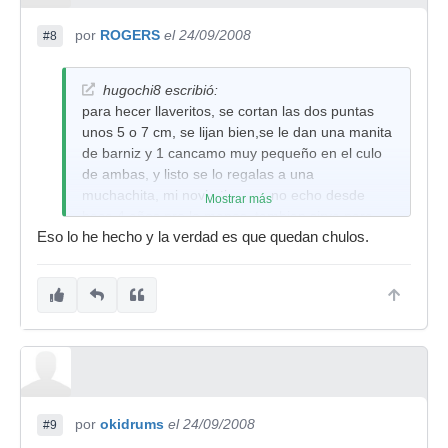
por
ROGERS
el 24/09/2008
#8
hugochi8 escribió:
para hecer llaveritos, se cortan las dos puntas
unos 5 o 7 cm, se lijan bien,se le dan una manita
de barniz y 1 cancamo muy pequeño en el culo
de ambas, y listo se lo regalas a una
muchachita, mi novia tioene uno echo desde
Mostrar más
hace 4 años pro lo menos, tambien sirve para
Eso lo he hecho y la verdad es que quedan chulos.
que los buitres que la merodean sepan que su
novio de dedica a partir baquetas,parches,y
platos, tambien sabe partir bocas y
cabezas.......lo pillan rapido.
saludos
por
okidrums
el 24/09/2008
#9