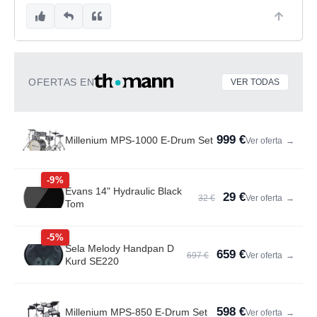
OFERTAS EN
VER TODAS
999 €
Millenium MPS-1000 E-Drum Set
Ver oferta
→
-9%
Evans 14" Hydraulic Black
29 €
32 €
Ver oferta
→
Tom
-5%
Sela Melody Handpan D
659 €
697 €
Ver oferta
→
Kurd SE220
598 €
Millenium MPS-850 E-Drum Set
Ver oferta
→