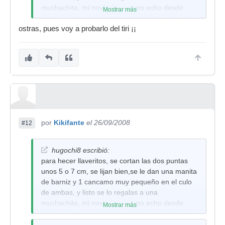
muchachita, mi novia tioene uno echo desde
Mostrar más
hace 4 años pro lo menos, tambien sirve para
ostras, pues voy a probarlo del tiri ¡¡
que los buitres que la merodean sepan que su
novio de dedica a partir baquetas,parches,y
platos, tambien sabe partir bocas y
cabezas.......lo pillan rapido.
saludos
por
Kikifante
el 26/09/2008
#12
hugochi8 escribió:
para hecer llaveritos, se cortan las dos puntas
unos 5 o 7 cm, se lijan bien,se le dan una manita
de barniz y 1 cancamo muy pequeño en el culo
de ambas, y listo se lo regalas a una
muchachita, mi novia tioene uno echo desde
Mostrar más
hace 4 años pro lo menos, tambien sirve para
que los buitres que la merodean sepan que su