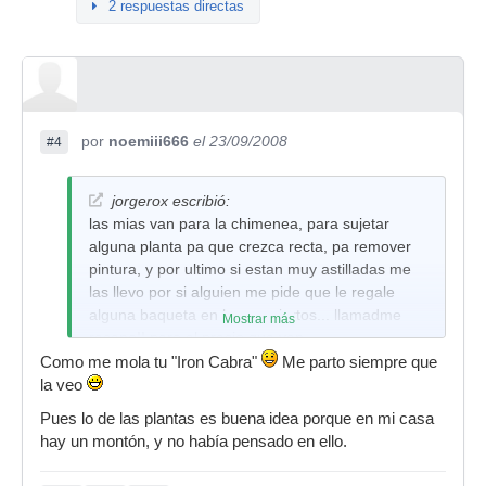
2 respuestas directas
por
noemiii666
el 23/09/2008
#4
jorgerox escribió:
las mias van para la chimenea, para sujetar
alguna planta pa que crezca recta, pa remover
pintura, y por ultimo si estan muy astilladas me
las llevo por si alguien me pide que le regale
alguna baqueta en los conciertos... llamadme
Mostrar más
racano!! pero al precio que van...
Como me mola tu "Iron Cabra"
Me parto siempre que
la veo
Pues lo de las plantas es buena idea porque en mi casa
hay un montón, y no había pensado en ello.