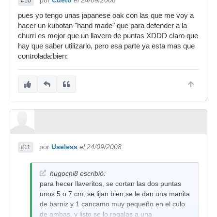
por
Cueto
el 24/09/2008
#10
pues yo tengo unas japanese oak con las que me voy a
hacer un kubotan "hand made" que para defender a la
churri es mejor que un llavero de puntas XDDD claro que
hay que saber utilizarlo, pero esa parte ya esta mas que
controlada:bien:
por
Useless
el 24/09/2008
#11
hugochi8 escribió:
para hecer llaveritos, se cortan las dos puntas
unos 5 o 7 cm, se lijan bien,se le dan una manita
de barniz y 1 cancamo muy pequeño en el culo
de ambas, y listo se lo regalas a una