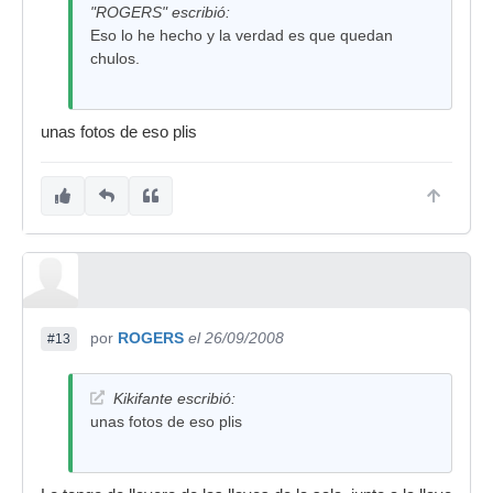
"ROGERS" escribió:
novio de dedica a partir baquetas,parches,y
Eso lo he hecho y la verdad es que quedan
platos, tambien sabe partir bocas y
chulos.
cabezas.......lo pillan rapido.
saludos
unas fotos de eso plis
por
ROGERS
el 26/09/2008
#13
Kikifante escribió:
unas fotos de eso plis