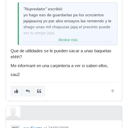
"Nupredator" escribió:
yo hago eso de guardarlas pa los ocnciertos
jajajaaunq yo par alos ensayos las remiendo y le
shago unas mil chapuzas jajaj el precinto puede
ser tu amigo jajaj
Mostrar más
las que no tienen solucion las uso como proyectil
contra resto de integrantes cuando se acercan
Que de utilidades se le pueden sacar a unas baquetas
demasiado a mi perimetro o incluso osan
ehhh?
acercar sus manos sudorosas y grasientas a mi
Me informaré en una carpintería a ver si saben ellos,
reluciente vajilla, les hago un: Zas en toda la
boca y la cosa quda clara jaja
sau2
ahora en serio, recichaje de madera... esta
chungali.... como no lo lleves a alguna
carpinteria cercana para que ellos si lo lleven a
donde devan(aunque dudo que muchos de ellos
lo hagan...)