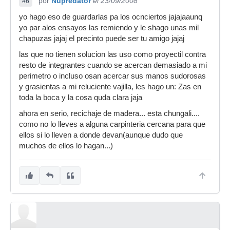
por
Nupredator
el 23/09/2008
#6
yo hago eso de guardarlas pa los ocnciertos jajajaaunq
yo par alos ensayos las remiendo y le shago unas mil
chapuzas jajaj el precinto puede ser tu amigo jajaj
las que no tienen solucion las uso como proyectil contra
resto de integrantes cuando se acercan demasiado a mi
perimetro o incluso osan acercar sus manos sudorosas
y grasientas a mi reluciente vajilla, les hago un: Zas en
toda la boca y la cosa quda clara jaja
ahora en serio, recichaje de madera... esta chungali....
como no lo lleves a alguna carpinteria cercana para que
ellos si lo lleven a donde devan(aunque dudo que
muchos de ellos lo hagan...)