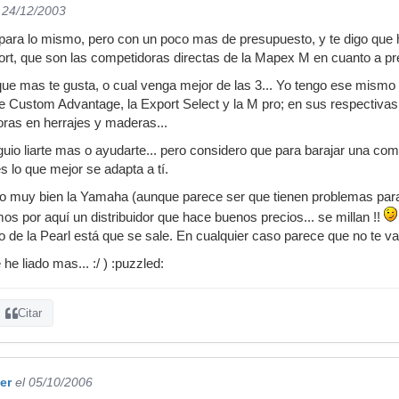
l 24/12/2003
para lo mismo, pero con un poco mas de presupuesto, y te digo qu
rt, que son las competidoras directas de la Mapex M en cuanto a pre
 que mas te gusta, o cual venga mejor de las 3... Yo tengo ese mismo
e Custom Advantage, la Export Select y la M pro; en sus respectivas
ras en herrajes y maderas...
uio liarte mas o ayudarte... pero considero que para barajar una com
s lo que mejor se adapta a tí.
o muy bien la Yamaha (aunque parece ser que tienen problemas para 
s por aquí un distribuidor que hace buenos precios... se millan !!
 de la Pearl está que se sale. En cualquier caso parece que no te va
he liado mas... :/ ) :puzzled:
Citar
er
el 05/10/2006