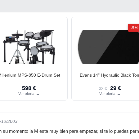
-9%
Millenium MPS-850 E-Drum Set
Evans 14" Hydraulic Black To
598 €
29 €
32 €
Ver oferta
→
Ver oferta
→
9/12/2003
 su momento la M esta muy bien para empezar, si te lo puedes permiti