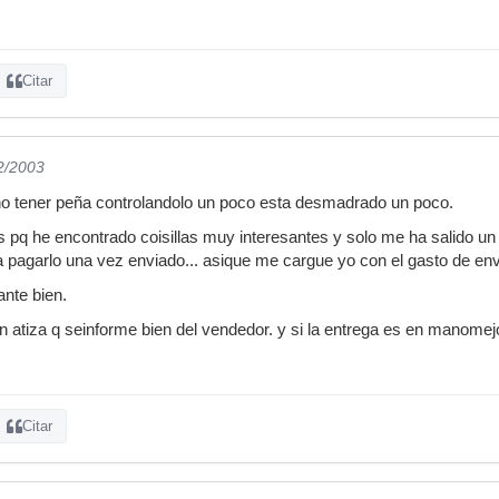
Citar
12/2003
 no tener peña controlandolo un poco esta desmadrado un poco.
s pq he encontrado coisillas muy interesantes y solo me ha salido un 
ia pagarlo una vez enviado... asique me cargue yo con el gasto de env
nte bien.
n atiza q seinforme bien del vendedor. y si la entrega es en manomejo
Citar