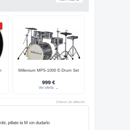
m
Millenium MPS-1000 E-Drum Set
999 €
Ver oferta
→
Enlaces de afiliación
r, pillate la M sin dudarlo