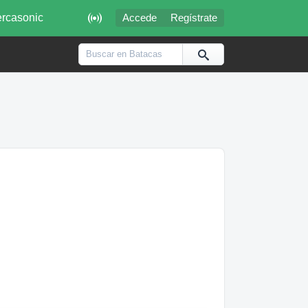

rcasonic
Accede
Regístrate