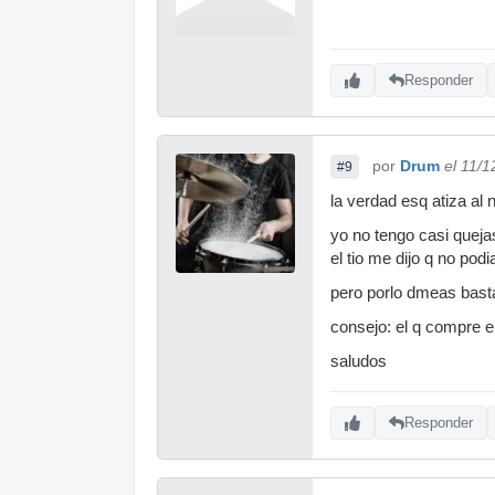
Responder
por
Drum
el 11/
#9
la verdad esq atiza al
yo no tengo casi queja
el tio me dijo q no pod
pero porlo dmeas basta
consejo: el q compre e
saludos
Responder