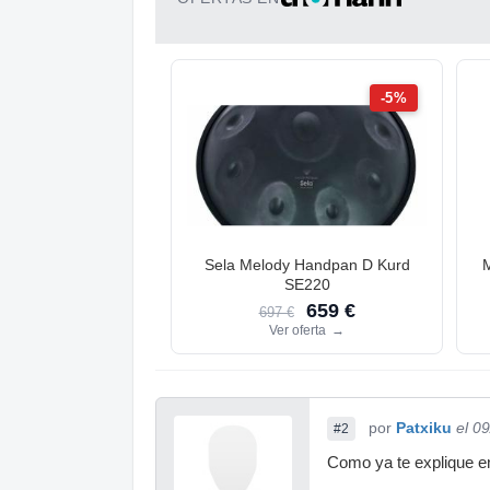
-5%
Sela Melody Handpan D Kurd
SE220
659 €
697 €
Ver oferta
→
por
Patxiku
el 0
#2
Como ya te explique en