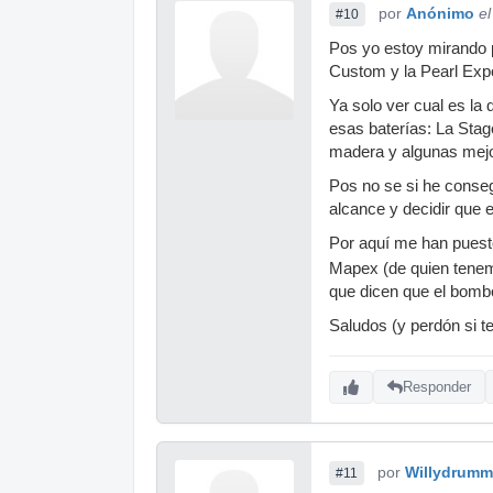
por
Anónimo
e
#10
Pos yo estoy mirando 
Custom y la Pearl Expo
Ya solo ver cual es la
esas baterías: La Stag
madera y algunas mejo
Pos no se si he conseg
alcance y decidir que e
Por aquí me han puest
Mapex (de quien tenemo
que dicen que el bombo
Saludos (y perdón si te 
Responder
por
Willydrumm
#11