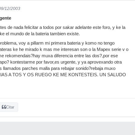
 09/12/2003
gente
tes de nada felicitar a todos por sakar adelante este foro, y ke la
ke el mundo de la bateria tambien existe.
roblema, voy a pillarm mi primera bateria y komo no tengo
ateras ke he mirado k mas me interesan son o la Mapex serie v o
me rekomendais?hay muxa diferencia entre las dos?,por ese
apo? kontestarme por favor,es urgente, y ya aprovexando otra
los llamados parches malla para rebajar sonido?rebaja muxo
RACIAS A TOS Y OS RUEGO KE ME KONTESTEIS. UN SALUDO
Citar