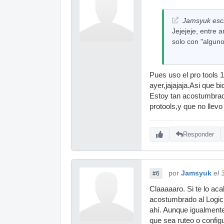
Jamsyuk escr
Jejejeje, entre
solo con "alguno
Pues uso el pro tools 1
ayer,jajajaja.Asi que 
Estoy tan acostumbrado
protools,y que no llevo
Responder
por
Jamsyuk
el 
#6
Claaaaaro. Si te lo ac
acostumbrado al Logic 
ahí. Aunque igualmente
que sea ruteo o configu