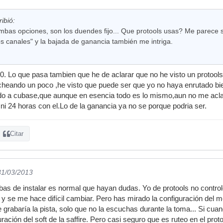
ibió:
 ambas opciones, son los duendes fijo... Que protools usas? Me parece
s canales" y la bajada de ganancia también me intriga.
0. Lo que pasa tambien que he de aclarar que no he visto un protools 
bicheando un poco ,he visto que puede ser que yo no haya enrutado b
 a cubase,que aunque en esencia todo es lo mismo,aun no me aclaro 
 ni 24 horas con el.Lo de la ganancia ya no se porque podria ser.
Citar
31/03/2013
abas de instalar es normal que hayan dudas. Yo de protools no cont
y se me hace difícil cambiar. Pero has mirado la configuración del m
 grabaría la pista, solo que no la escuchas durante la toma... Si cua
ración del soft de la saffire. Pero casi seguro que es ruteo en el pro