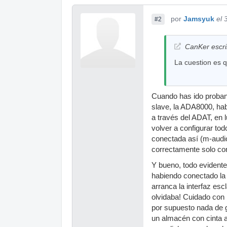
por
Jamsyuk
el 
#2
CanKer escri
La cuestion es 
Cuando has ido proban
slave, la ADA8000, hab
a través del ADAT, en l
volver a configurar to
conectada así (m-audi
correctamente solo co
Y bueno, todo evidente
habiendo conectado la 
arranca la interfaz es
olvidaba! Cuidado con 
por supuesto nada de g
un almacén con cinta ai