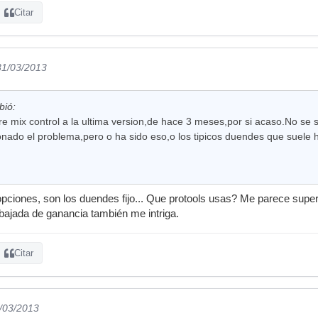
Citar
31/03/2013
bió:
fire mix control a la ultima version,de hace 3 meses,por si acaso.No se
nado el problema,pero o ha sido eso,o los tipicos duendes que suele h
opciones, son los duendes fijo... Que protools usas? Me parece sup
 bajada de ganancia también me intriga.
Citar
1/03/2013