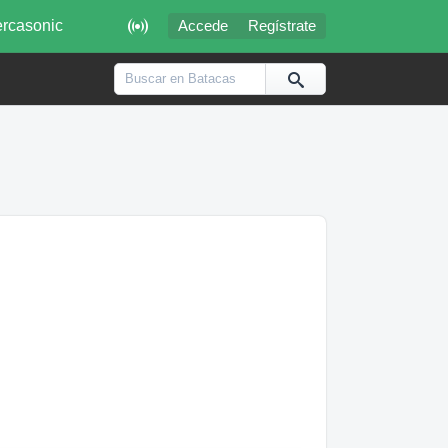

rcasonic
Accede
Regístrate