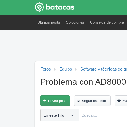
Últimos posts
Soluciones
Consejos de compra
Foros
Equipo
Software y técnicas de g
Problema con AD8000 y
Enviar post
Seguir este hilo
Ma