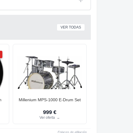
VER TODAS
m
Millenium MPS-1000 E-Drum Set
999 €
Ver oferta
→
Enlaces de afiliación