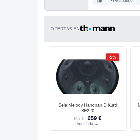
Responder
OFERTAS EN
-5%
Sela Melody Handpan D Kurd
SE220
659 €
697 €
Ver oferta
→