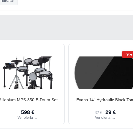
Citar
-9%
Millenium MPS-850 E-Drum Set
Evans 14" Hydraulic Black To
598 €
29 €
32 €
Ver oferta
→
Ver oferta
→