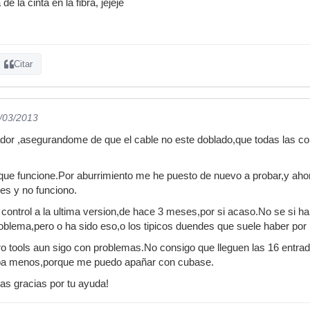
de la cinta en la fibra, jejeje
Citar
1/03/2013
ador ,asegurandome de que el cable no este doblado,que todas las c
 que funcione.Por aburrimiento me he puesto de nuevo a probar,y aho
ces y no funciono.
ix control a la ultima version,de hace 3 meses,por si acaso.No se si 
blema,pero o ha sido eso,o los tipicos duendes que suele haber por lo
ro tools aun sigo con problemas.No consigo que lleguen las 16 entr
a menos,porque me puedo apañar con cubase.
s gracias por tu ayuda!