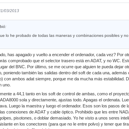
31/03/2013
bió:
que lo he probado de todas las maneras y combinaciones posibles y n
do, has apagado y vuelto a encender el ordenador, cada vez? Por ot
rás comprobado que el selector trasero está en ADAT, y no WC. Esto e
ugar del BNC. Por último, se me ocurre que alguien te pueda dejar otr
do, poniendo también las salidas dentro del soft de cada una, además 
o) con ambos adat siempre, porque me da mucha más estabilidad. De
n uno.
mente a 44,1 tanto en los soft de control de ambas, como el proyect
ADA8000 sola y directamente, ajustas todo. Apagas el ordenata. Lue
clava. Luego la maestra y luego el ordenador. Esos son los pasos de 
las conexiones de ADAT y cable óptico. Prohibido que les entre NADA
olpes, pisotones, o doblar demasiado. Yo he visto a unos seres inteli
slante en los conectores (para que no le entre polvo) y tener que tir