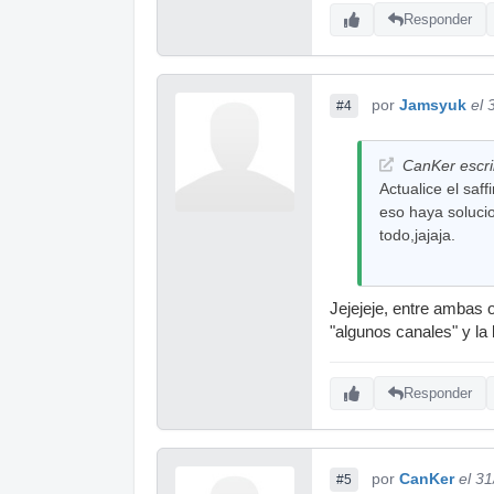
Responder
por
Jamsyuk
el 
#4
CanKer escri
Actualice el saf
eso haya solucio
todo,jajaja.
Jejejeje, entre ambas 
"algunos canales" y la
Responder
por
CanKer
el 3
#5