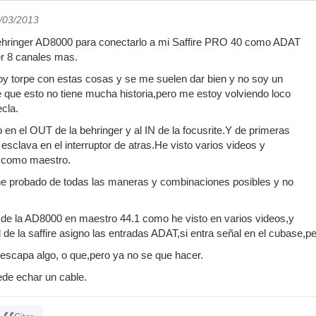
0/03/2013
hringer AD8000 para conectarlo a mi Saffire PRO 40 como ADAT
er 8 canales mas.
oy torpe con estas cosas y se me suelen dar bien y no soy un
 que esto no tiene mucha historia,pero me estoy volviendo loco
ecla.
 en el OUT de la behringer y al IN de la focusrite.Y de primeras
sclava en el interruptor de atras.He visto varios videos y
n como maestro.
 he probado de todas las maneras y combinaciones posibles y no
r de la AD8000 en maestro 44.1 como he visto en varios videos,y
al de la saffire asigno las entradas ADAT,si entra señal en el cubase,per
 escapa algo, o que,pero ya no se que hacer.
ede echar un cable.