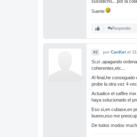
susodicho... por la cola 
Suerte
Responder
por
CanKer
el 3
#3
Si,si ,apagando orden
coherentes,etc...
Al final,he conseguido
probe la otra vez 4 ve
Actualice el saffire m
haya solucionado el pro
Eso si,en cubase,en p
bueno,eso me preocup
De todos modos mucha