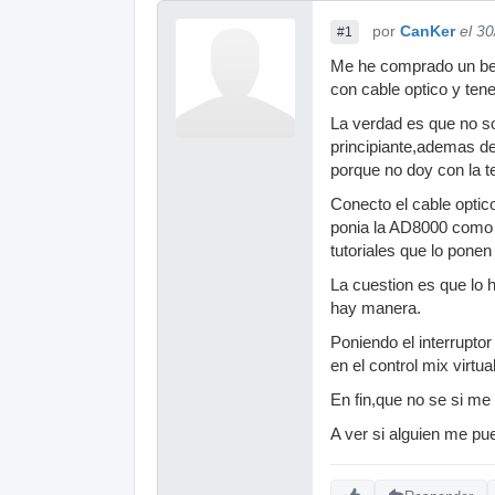
por
CanKer
el 3
#1
Me he comprado un be
con cable optico y ten
La verdad es que no s
principiante,ademas de
porque no doy con la t
Conecto el cable optico
ponia la AD8000 como e
tutoriales que lo pone
La cuestion es que lo
hay manera.
Poniendo el interrupto
en el control mix virtu
En fin,que no se si me
A ver si alguien me pu