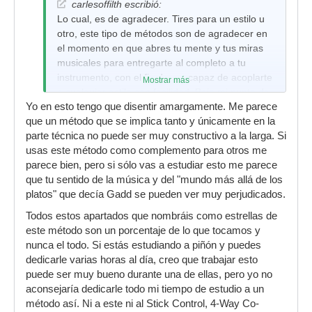
carlesoffilth escribió:
Lo cual, es de agradecer. Tires para un estilo u
otro, este tipo de métodos son de agradecer en
el momento en que abres tu mente y tus miras
musicales para entregarte al completo a tu
instrumento, con el fin de ser capaz de acoplarte
Mostrar más
a cualquier estilo con facilidad. Bajo mi punto de
Yo en esto tengo que disentir amargamente. Me parece
vista, es más completo e instructivo y con un
que un método que se implica tanto y únicamente en la
mayor rango de aplicaciones.
parte técnica no puede ser muy constructivo a la larga. Si
usas este método como complemento para otros me
parece bien, pero si sólo vas a estudiar esto me parece
que tu sentido de la música y del "mundo más allá de los
platos" que decía Gadd se pueden ver muy perjudicados.
Todos estos apartados que nombráis como estrellas de
este método son un porcentaje de lo que tocamos y
nunca el todo. Si estás estudiando a piñón y puedes
dedicarle varias horas al día, creo que trabajar esto
puede ser muy bueno durante una de ellas, pero yo no
aconsejaría dedicarle todo mi tiempo de estudio a un
método así. Ni a este ni al Stick Control, 4-Way Co-