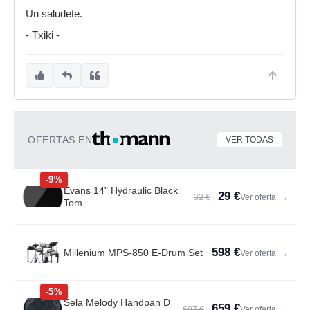
Un saludete.
- Txiki -
OFERTAS EN
VER TODAS
-9%
Evans 14" Hydraulic Black
29 €
32 €
Ver oferta
→
Tom
598 €
Millenium MPS-850 E-Drum Set
Ver oferta
→
-5%
Sela Melody Handpan D
659 €
697 €
Ver oferta
→