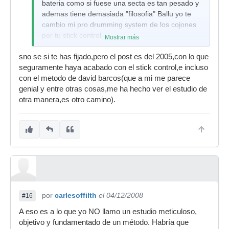
bateria como si fuese una secta es tan pesado y
ademas tiene demasiada "filosofia" Ballu yo te
cambio mi pro drumming system de los cojones
por tu stick control
Mostrar más
sno se si te has fijado,pero el post es del 2005,con lo que
seguramente haya acabado con el stick control,e incluso
con el metodo de david barcos(que a mi me parece
genial y entre otras cosas,me ha hecho ver el estudio de
otra manera,es otro camino).
por
carlesoffilth
el 04/12/2008
#16
A eso es a lo que yo NO llamo un estudio meticuloso,
objetivo y fundamentado de un método. Habría que