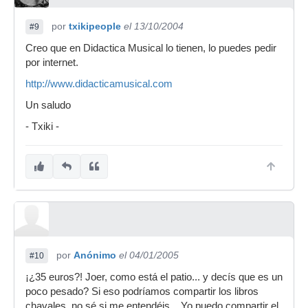
por
txikipeople
el 13/10/2004
#9
Creo que en Didactica Musical lo tienen, lo puedes pedir
por internet.
http://www.didacticamusical.com
Un saludo
- Txiki -
por
Anónimo
el 04/01/2005
#10
¡¿35 euros?! Joer, como está el patio... y decís que es un
poco pesado? Si eso podríamos compartir los libros
chavales, no sé si me entendéis... Yo puedo compartir el