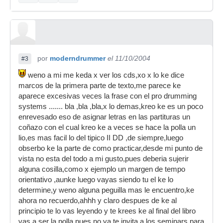
por
moderndrummer
el 11/10/2004
#3
weno a mi me keda x ver los cds,xo x lo ke dice
marcos de la primera parte de texto,me parece ke
aparece excesivas veces la frase con el pro drumming
systems ....... bla ,bla ,bla,x lo demas,kreo ke es un poco
enrevesado eso de asignar letras en las partituras un
coñazo con el cual kreo ke a veces se hace la polla un
lio,es mas facil lo del tipico II DD ,de siempre,luego
obserbo ke la parte de como practicar,desde mi punto de
vista no esta del todo a mi gusto,pues deberia sujerir
alguna cosilla,como x ejemplo un margen de tempo
orientativo ,aunke luego vayas siendo tu el ke lo
determine,y weno alguna peguilla mas le encuentro,ke
ahora no recuerdo,ahhh y claro despues de ke al
principio te lo vas leyendo y te krees ke al final del libro
vas a ser la polla,pues no,ya te invita a los seminars,para