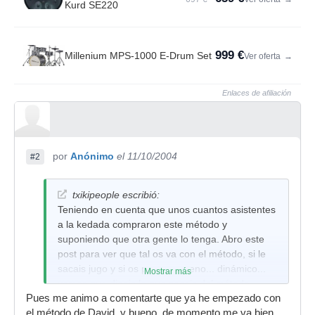
Kurd SE220
999 €
Millenium MPS-1000 E-Drum Set
Ver oferta
→
Enlaces de afiliación
por
Anónimo
el 11/10/2004
#2
txikipeople escribió:
Teniendo en cuenta que unos cuantos asistentes
a la kedada compraron este método y
suponiendo que otra gente lo tenga. Abro este
post para ver que tal os va con el método, si le
sacais jugo y si os parece ameno... dinámico...
Mostrar más
vamos que digais lo que sacais del método.
Pues me animo a comentarte que ya he empezado con
Un saludete.
el método de David, y bueno, de momento me va bien.