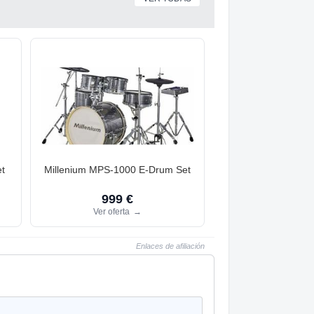
t
Millenium MPS-1000 E-Drum Set
999 €
Ver oferta
→
Enlaces de afiliación