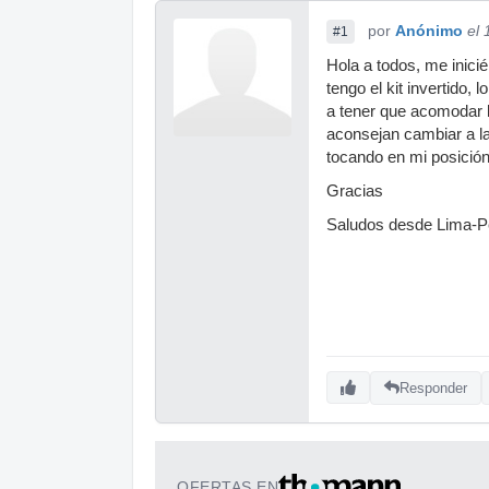
por
Anónimo
el
#1
Hola a todos, me inici
tengo el kit invertido, 
a tener que acomodar l
aconsejan cambiar a la
tocando en mi posició
Gracias
Saludos desde Lima-P
Responder
OFERTAS EN