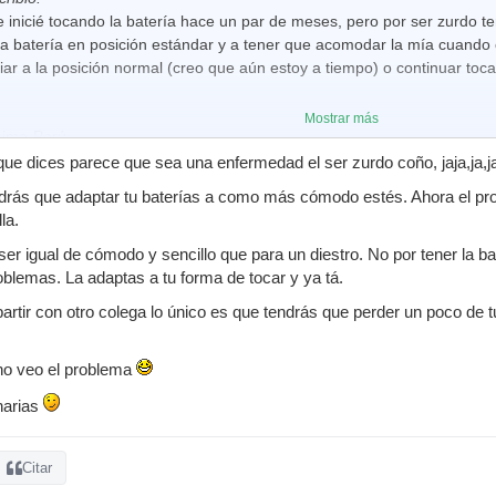
 inicié tocando la batería hace un par de meses, pero por ser zurdo tengo
na batería en posición estándar y a tener que acomodar la mía cuando 
ar a la posición normal (creo que aún estoy a tiempo) o continuar toc
Mostrar más
Lima-Perú.
ue dices parece que sea una enfermedad el ser zurdo coño, jaja,ja,
ndrás que adaptar tu baterías a como más cómodo estés. Ahora el pr
la.
 ser igual de cómodo y sencillo que para un diestro. No por tener la 
lemas. La adaptas a tu forma de tocar y ya tá.
artir con otro colega lo único es que tendrás que perder un poco de t
no veo el problema
narias
Citar