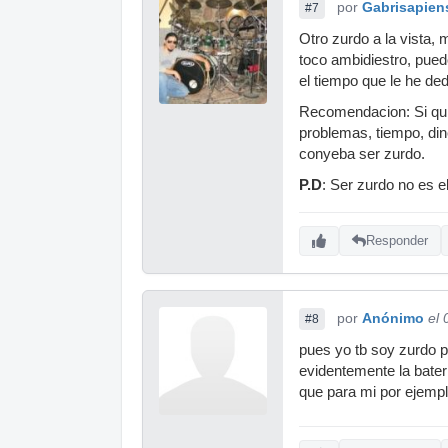
por
Gabrisapien
#7
Otro zurdo a la vista,
toco ambidiestro, pue
el tiempo que le he de
Recomendacion: Si quie
problemas, tiempo, din
conyeba ser zurdo.
P.D
: Ser zurdo no es e
Responder
por
Anónimo
el
#8
pues yo tb soy zurdo pe
evidentemente la bater
que para mi por ejemp