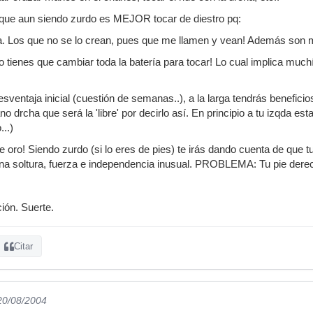
ir que aun siendo zurdo es MEJOR tocar de diestro pq:
a. Los que no se lo crean, pues que me llamen y vean! Además son m
no tienes que cambiar toda la batería para tocar! Lo cual implica mu
sventaja inicial (cuestión de semanas..), a la larga tendrás benefici
no drcha que será la 'libre' por decirlo así. En principio a tu izqda e
...)
e oro! Siendo zurdo (si lo eres de pies) te irás dando cuenta de que t
 una soltura, fuerza e independencia inusual. PROBLEMA: Tu pie der
ón. Suerte.
Citar
 20/08/2004