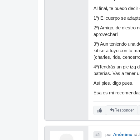
Al final, te puedo dec
1º) El cuerpo se adapt
2º) Amigo, de diestro 
aprovechar!
3º) Aun teniendo una de
kit será tuyo con tu ma
(charles, ride, cencerro
4º)Tendrás un pie izq d
baterías. Vas a tener
Así pies, digo pues,
Esa es mi recomendaci
Responder
por
Anónimo
el
#5