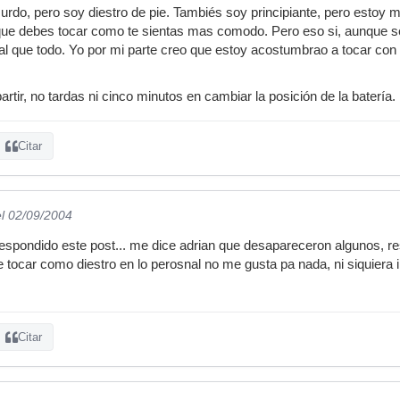
rdo, pero soy diestro de pie. Tambiés soy principiante, pero estoy 
 que debes tocar como te sientas mas comodo. Pero eso si, aunque s
ual que todo. Yo por mi parte creo que estoy acostumbrao a tocar co
tir, no tardas ni cinco minutos en cambiar la posición de la batería.
Citar
el 02/09/2004
espondido este post... me dice adrian que desapareceron algunos, r
tocar como diestro en lo perosnal no me gusta pa nada, ni siquiera in
Citar