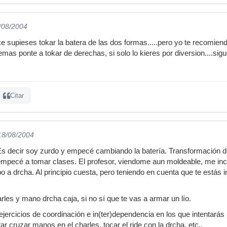
8/08/2004
ke supieses tokar la batera de las dos formas.....pero yo te recomie
emas ponte a tokar de derechas, si solo lo kieres por diversion....si
Citar
 18/08/2004
s decir soy zurdo y empecé cambiando la batería. Transformación de
pecé a tomar clases. El profesor, viendome aun moldeable, me incit
o a drcha. Al principio cuesta, pero teniendo en cuenta que te estás 
les y mano drcha caja, si no sí que te vas a armar un lío.
jercicios de coordinación e in(ter)dependencia en los que intentarás 
r cruzar manos en el charles, tocar el ride con la drcha, etc..