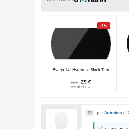
-9%
Evans 14" Hydraulic Black Tom
29 €
32 €
Ver oferta
→
por
Anónimo
el
#2
pianoman esc