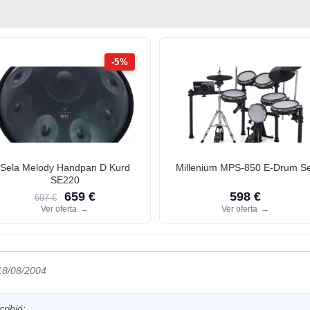
-5%
Sela Melody Handpan D Kurd
Millenium MPS-850 E-Drum Se
SE220
659 €
598 €
697 €
Ver oferta
→
Ver oferta
→
 18/08/2004
ribió: