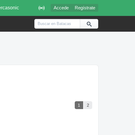

rcasonic
Accede
Regístrate
1
2