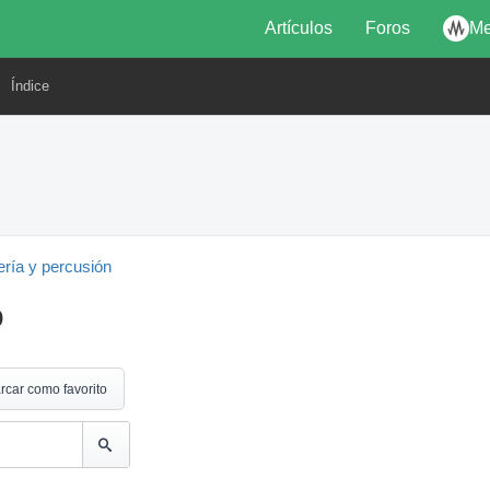
Artículos
Foros
Me
Índice
ería y percusión
o
rcar como favorito