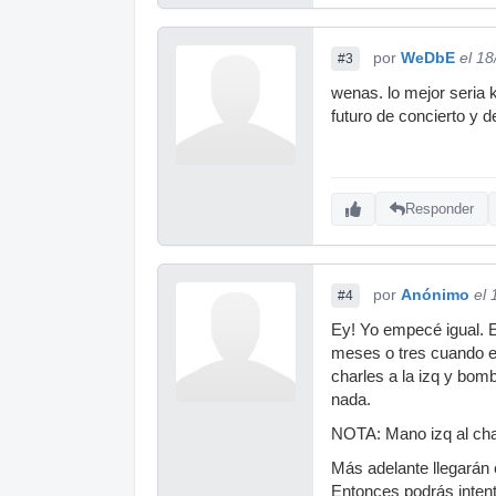
por
WeDbE
el 1
#3
wenas. lo mejor seria 
futuro de concierto y d
Responder
por
Anónimo
el
#4
Ey! Yo empecé igual. E
meses o tres cuando em
charles a la izq y bomb
nada.
NOTA: Mano izq al char
Más adelante llegarán e
Entonces podrás intenta