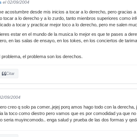
s
el 02/09/2004
 me acostumbre desde mis inicios a tocar a lo derecho, pero gracias a 
do tocar a lo derecho y a lo zurdo, tanto mienbros superiores como
dicado a tocar y practicar mejor toco a lo derecho, pero me salen mu
res estar en el mundo de la musica lo mejor es que te pases a derec
ero, en las salas de ensayo, en los tokes, en los conciertos de tarim
l problema, el problema son los derechos.
Citar
 02/09/2004
ro creo q solo pa comer..jejej porq amos hago todo con la derecha, jug
ia la toco como diestro pero vamos que es por comodidad ya que no po
lo seria muyincomodo.. enga salud y prueba de las dos formas y qed