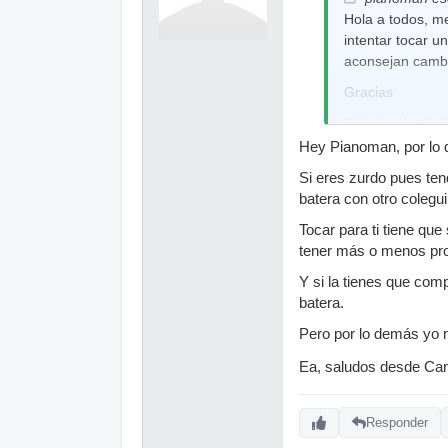
Hola a todos, me
intentar tocar u
aconsejan cambi
Gracias
Saludos desde 
Hey Pianoman, por lo q
Si eres zurdo pues te
batera con otro coleguil
Tocar para ti tiene que
tener más o menos prob
Y si la tienes que comp
batera.
Pero por lo demás yo 
Ea, saludos desde Ca
Responder