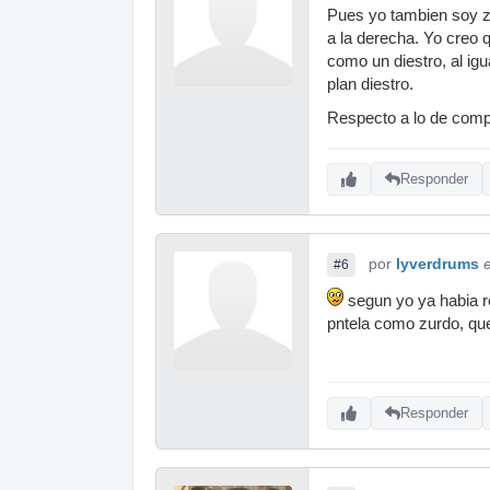
Pues yo tambien soy zu
a la derecha. Yo creo
como un diestro, al ig
plan diestro.
Respecto a lo de compar
Responder
por
lyverdrums
#6
segun yo ya habia r
pntela como zurdo, que 
Responder