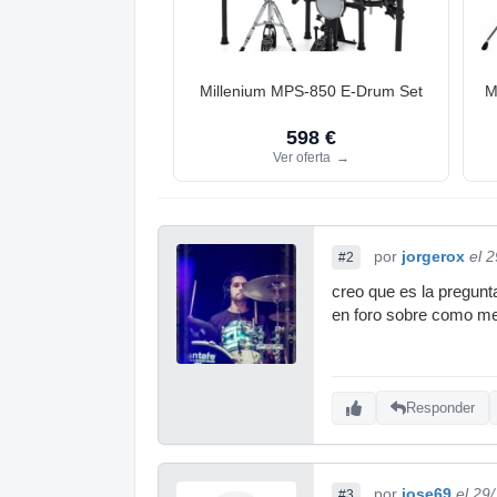
Millenium MPS-850 E-Drum Set
M
598 €
Ver oferta
→
por
jorgerox
el 
#2
creo que es la pregunt
en foro sobre como mej
Responder
por
jose69
el 29
#3