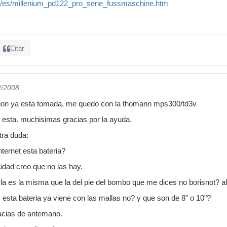
e/es/millenium_pd122_pro_serie_fussmaschine.htm
Citar
2/2008
pcion ya esta tomada, me quedo con la thomann mps300/td3v
a esta. muchisimas gracias por la ayuda.
tra duda:
nternet esta bateria?
iudad creo que no las hay.
la es la misma que la del pie del bombo que me dices no borisnot? 
: esta bateria ya viene con las mallas no? y que son de 8" o 10"?
racias de antemano.