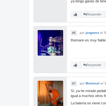
ya tengo ganas de tene
Responder
por
jorgerox
el 
#6
thomann es muy fiable,
Responder
por
Borisnot
el 
#7
Sí, ya he mirado peda
igual a muchos otros fo
La batería no viene c