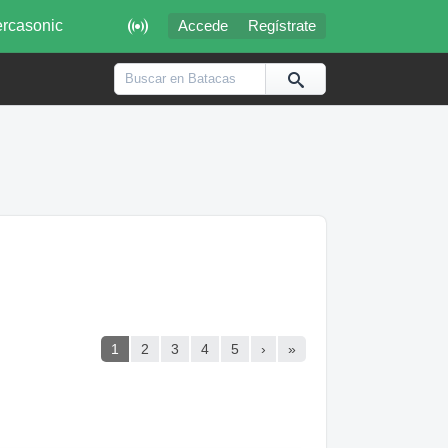

rcasonic
Accede
Regístrate
1
2
3
4
5
›
»