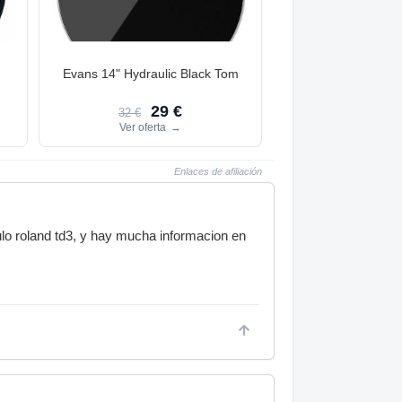
d
Evans 14" Hydraulic Black Tom
29 €
32 €
Ver oferta
→
Enlaces de afiliación
ulo roland td3, y hay mucha informacion en