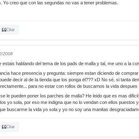
. Yo creo que con las segundas no vas a tener problemas.
Citar
12/2008
stais hablando del tema de los pads de malla y tal, me uno a la con
rancia hace presencia y pregunta: siempre estan diciendo de comprar
le puede decir al de la tienda que los ponga él??? xD No sé, si tanta
irectamente... para no estar con rollos de buscarnos la vida despues
se le pueden poner los parches de malla? He leido que es mas dificil 
os yo sola, por eso me indigna que no lo vendan con ellos puestos ya 
que buscarme la vida yo sola y yo no soy una manitas desgraciada
Citar