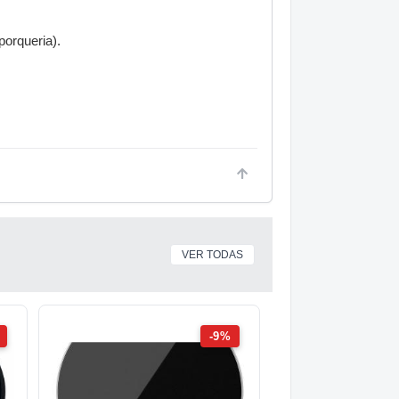
porqueria).
VER TODAS
-9%