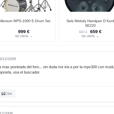
illenium MPS-1000 E-Drum Set
Sela Melody Handpan D Kur
SE220
999 €
659 €
697 €
Ver oferta
→
Ver oferta
→
29/12/2008
a mas posteada del foro... sin duda me iria a por la mps300 con mod
orarla, usa el buscador.
Citar
/12/2008