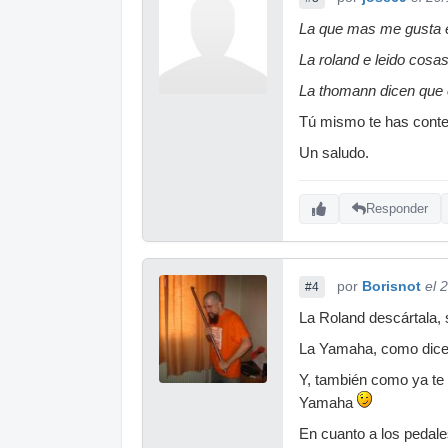
La que mas me gusta e
La roland e leido cosa
La thomann dicen que e
Tú mismo te has conte
Un saludo.
Responder
por
Borisnot
el 
#4
La Roland descártala, 
La Yamaha, como dices
Y, también como ya te 
Yamaha
En cuanto a los pedales