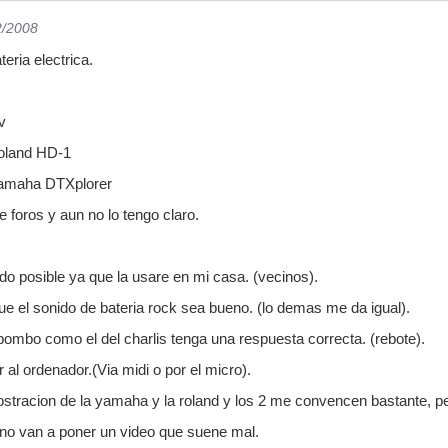
2/2008
eria electrica.
v
Roland HD-1
 Yamaha DTXplorer
 foros y aun no lo tengo claro.
o posible ya que la usare en mi casa. (vecinos).
e el sonido de bateria rock sea bueno. (lo demas me da igual).
 bombo como el del charlis tenga una respuesta correcta. (rebote).
al ordenador.(Via midi o por el micro).
stracion de la yamaha y la roland y los 2 me convencen bastante, pe
 no van a poner un video que suene mal.