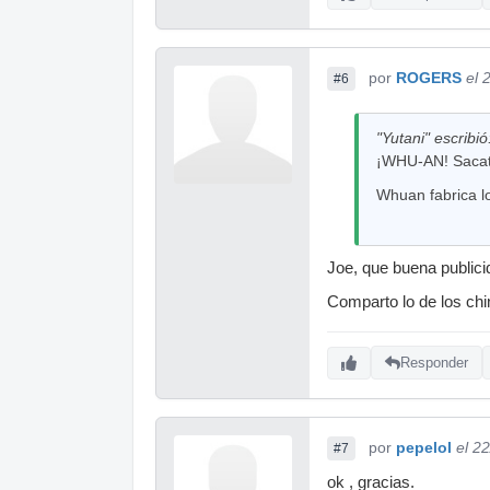
por
ROGERS
el 
#6
"Yutani" escribió
¡WHU-AN! Sacat
Whuan fabrica l
Joe, que buena publici
Comparto lo de los ch
Responder
por
pepelol
el 2
#7
ok , gracias.