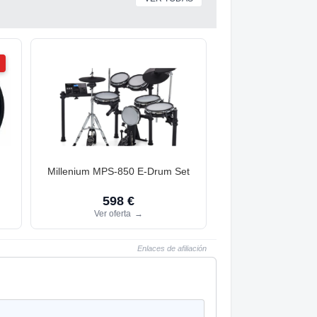
d
Millenium MPS-850 E-Drum Set
598 €
Ver oferta
→
Enlaces de afiliación