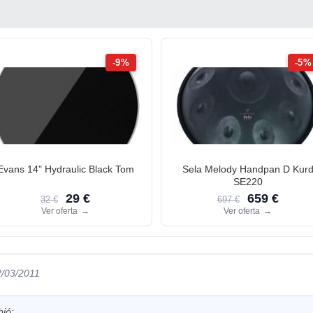
-9%
-5%
Evans 14" Hydraulic Black Tom
Sela Melody Handpan D Kur
SE220
29 €
659 €
32 €
697 €
Ver oferta
→
Ver oferta
→
2/03/2011
bió: