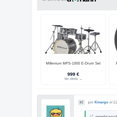
Millenium MPS-1000 E-Drum Set
999 €
Ver oferta
→
por
Kmargo
el 2
#2
pepelol escri