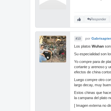
Responder
por
Gabrisapie
#10
Los platos
Wuhan
son
Su especialidad son l
Yo compre para de pl
cortante y arenoso y u
efectos de china corto
Luego compre otro comb
largo decay, muy buen 
Estos chinas que hacen
la campana del plato n
[ Imagen externa no dis