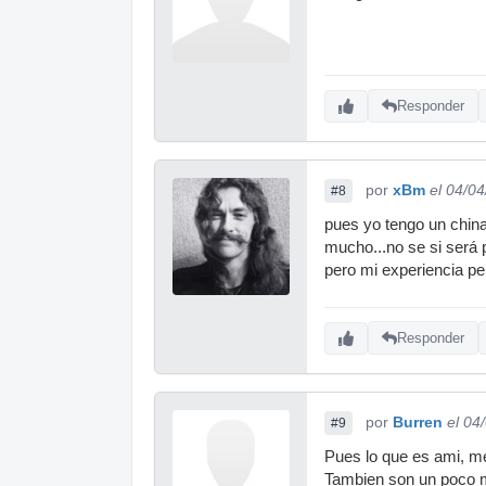
Responder
por
xBm
el 04/0
#8
pues yo tengo un chin
mucho...no se si será 
pero mi experiencia pe
Responder
por
Burren
el 04
#9
Pues lo que es ami, m
Tambien son un poco m