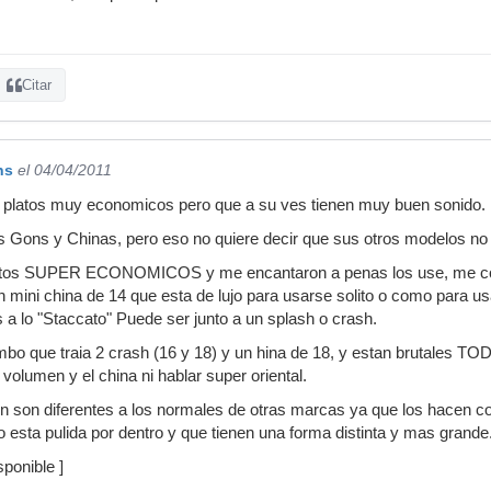
Citar
ns
el 04/04/2011
 platos muy economicos pero que a su ves tienen muy buen sonido.
os Gons y Chinas, pero eso no quiere decir que sus otros modelos n
atos SUPER ECONOMICOS y me encantaron a penas los use, me comp
n mini china de 14 que esta de lujo para usarse solito o como para us
s a lo "Staccato" Puede ser junto a un splash o crash.
o que traia 2 crash (16 y 18) y un hina de 18, y estan brutales TO
volumen y el china ni hablar super oriental.
 son diferentes a los normales de otras marcas ya que los hacen co
o esta pulida por dentro y que tienen una forma distinta y mas grande
ponible ]