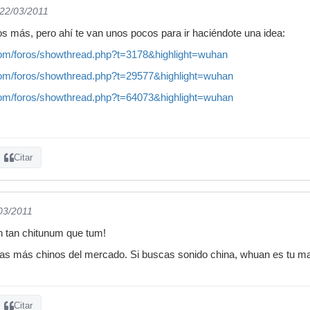
 22/03/2011
 más, pero ahí te van unos pocos para ir haciéndote una idea:
com/foros/showthread.php?t=3178&highlight=wuhan
com/foros/showthread.php?t=29577&highlight=wuhan
com/foros/showthread.php?t=64073&highlight=wuhan
Citar
/03/2011
 tan chitunum que tum!
nas más chinos del mercado. Si buscas sonido china, whuan es tu m
Citar