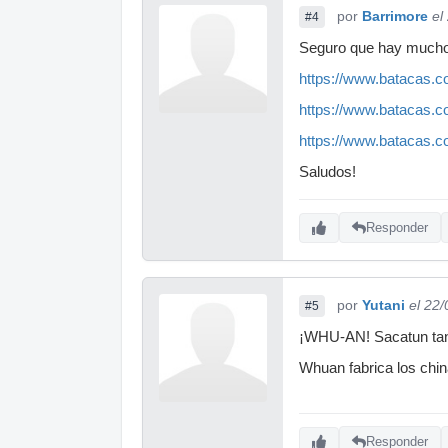
por
Barrimore
el
#4
Seguro que hay muchos
https://www.batacas.
https://www.batacas.
https://www.batacas.
Saludos!
Responder
por
Yutani
el 22
#5
¡WHU-AN! Sacatun tan
Whuan fabrica los chi
Responder