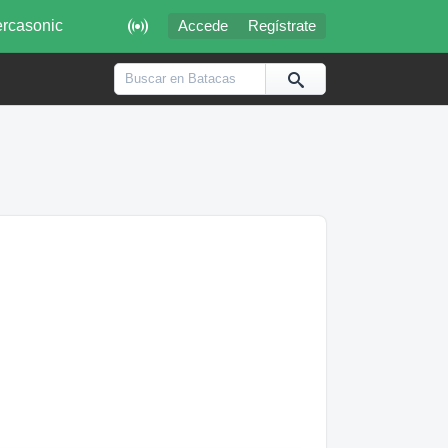

rcasonic
Accede
Regístrate