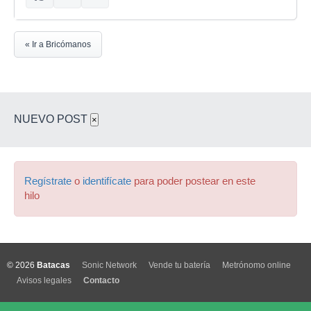
« Ir a Bricómanos
NUEVO POST
×
Regístrate
o
identifícate
para poder postear en este
hilo
© 2026
Batacas
Sonic Network
Vende tu batería
Metrónomo online
Avisos legales
Contacto