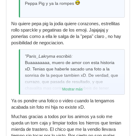
Peppa Pig y ya la rompes
No quiere pepa pig la jodia quiere corazones, estrellitas
rollo sparckle y pegatinas de los emoji. Jajajajaj y
ponerlas como a ella le salga de la "pepa" claro , no hay
posibilidad de negociacion.
"Paris_Lakryma escribió:
Buaaaaaaaa, muero de amor con esta historia
xD. Tenias que haberle sacado una foto a la
sonrisa de la peque tambien xD. De verdad, que
currazo, que pasada de resultado, y que
chavalita mas contenta que debeis de tener.
Mostrar más
Congrats.
Ya os pondre una fotico o video cuando la tengamos
acabada sin foto mi hija no existe xD.
Muchas gracias a todos por los animos ya solo me
queda un tom caja y limpiar todos los hierros que tenian
mierda de trastero. El chico que me la vendio llevava
tiempo sin tocar por lo visto. Por cierto no son malas