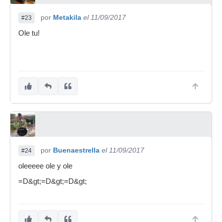
por
Metakila
el 11/09/2017
#23
Ole tu!
por
Buenaestrella
el 11/09/2017
#24
oleeeee ole y ole
=D&gt;=D&gt;=D&gt;