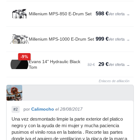
598 €
Millenium MPS-850 E-Drum Set
Ver oferta
→
999 €
Millenium MPS-1000 E-Drum Set
Ver oferta
→
-9%
Evans 14" Hydraulic Black
29 €
32 €
Ver oferta
→
Tom
Enlaces de afiliación
por
Calimocho
el 28/08/2017
#2
Una vez desmontado limpie la parte exterior del platico
negro y con la ayuda de mi mujer y mucha paciencia
pusimos el vinilo rosa en la bateria . Recorte las partes
donde iva el agujero de ventilacion y la placa de la marca