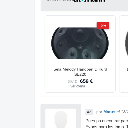
-5%
Sela Melody Handpan D Kurd
SE220
659 €
697 €
Ver oferta
→
por
Matus
el 18/
#2
Pues pa encontrar parc
Evans para los toms. 