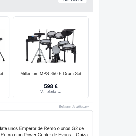
et
Millenium MPS-850 E-Drum Set
598 €
Ver oferta
→
Enlaces de afiliación
 pillate unos Emperor de Remo o unos G2 de
de Remo o un Power Center de Evans... Quiza