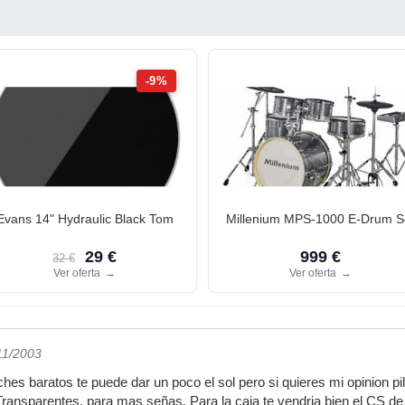
-9%
Evans 14" Hydraulic Black Tom
Millenium MPS-1000 E-Drum S
29 €
999 €
32 €
Ver oferta
→
Ver oferta
→
11/2003
hes baratos te puede dar un poco el sol pero si quieres mi opinion
Transparentes, para mas señas. Para la caja te vendria bien el CS 