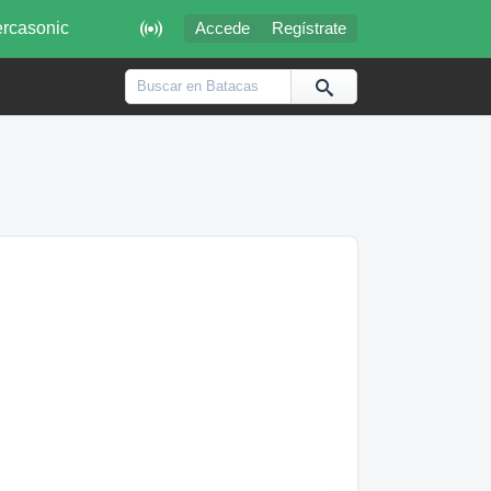

rcasonic
Accede
Regístrate