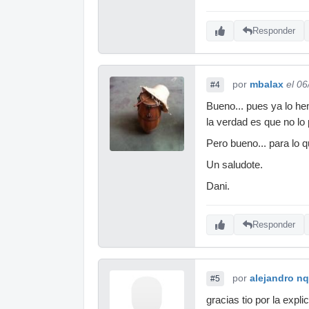
Responder
por
mbalax
el 0
#4
Bueno... pues ya lo he
la verdad es que no lo
Pero bueno... para lo 
Un saludote.
Dani.
Responder
por
alejandro n
#5
gracias tio por la expli