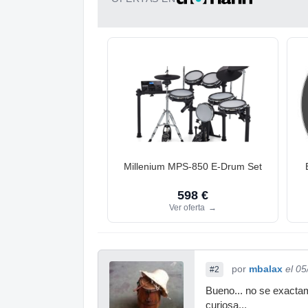
Millenium MPS-850 E-Drum Set
598 €
Ver oferta
→
por
mbalax
el 0
#2
Bueno... no se exacta
curiosa...