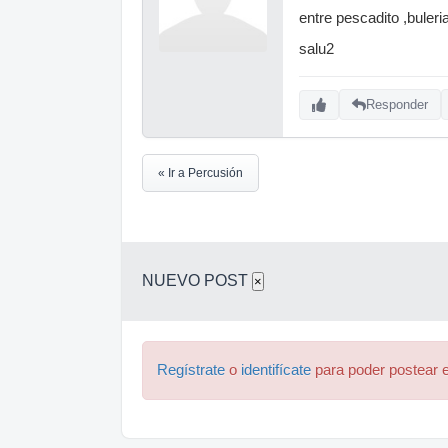
entre pescadito ,buler
salu2
Responder
« Ir a Percusión
NUEVO POST
×
Regístrate
o
identifícate
para poder postear e