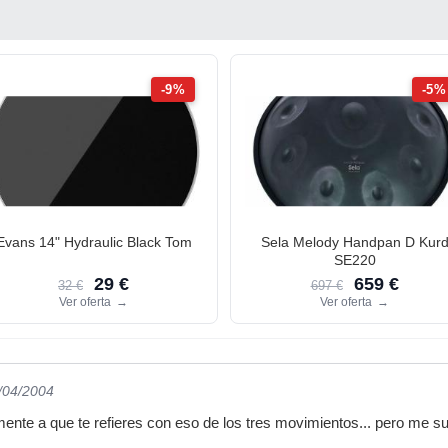
-9%
-5%
Evans 14" Hydraulic Black Tom
Sela Melody Handpan D Kur
SE220
29 €
659 €
32 €
697 €
Ver oferta
→
Ver oferta
→
5/04/2004
mente a que te refieres con eso de los tres movimientos... pero me 