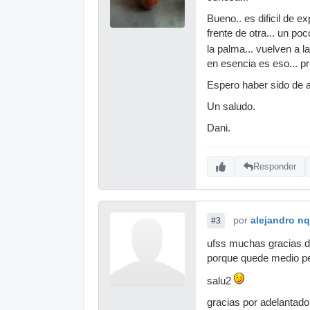
Bueno.. es dificil de 
frente de otra... un po
la palma... vuelven a l
en esencia es eso... p
Espero haber sido de 
Un saludo.
Dani.
Responder
por
alejandro n
#3
ufss muchas gracias 
porque quede medio p
salu2
gracias por adelantado