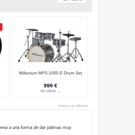
d
Millenium MPS-1000 E-Drum Set
999 €
Ver oferta
→
Enlaces de afiliación
suena a una forma de dar palmas muy