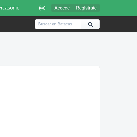

rcasonic
Accede
Regístrate