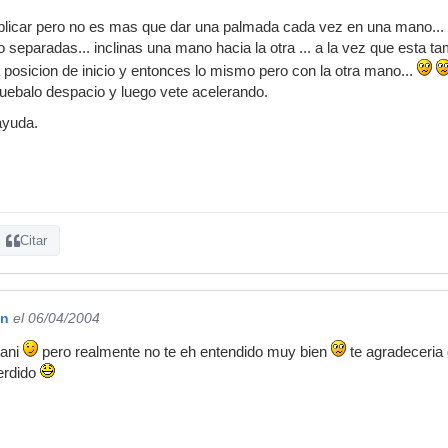
explicar pero no es mas que dar una palmada cada vez en una mano... 
co separadas... inclinas una mano hacia la otra ... a la vez que esta t
a posicion de inicio y entonces lo mismo pero con la otra mano...
ruebalo despacio y luego vete acelerando.
ayuda.
Citar
qn
el 06/04/2004
dani
pero realmente no te eh entendido muy bien
te agradeceria 
erdido