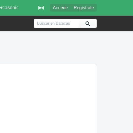

rcasonic
Accede
Regístrate