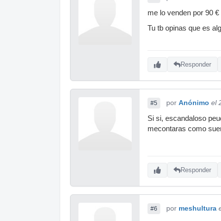
me lo venden por 90 €
Tu tb opinas que es al
Responder
por
Anónimo
el 
#5
Si si, escandaloso peu
mecontaras como suena 
Responder
por
meshultura
#6