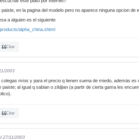
scuchar este plato por internet?
 paiste, en la pagina del modelo pero no aparece ninguna opcion de es
resa a alguien es el siguiente
/products/alpha_china.shtml
Citar
/11/2003
os colegas míos y para el precio q tienen suena de miedo, además es 
e paiste; al igual q sabian o zildjian (a partir de cierta gama les encu
lico).
Citar
el 27/11/2003