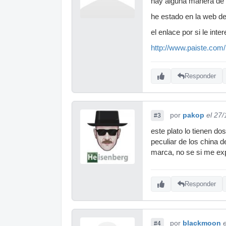
hay alguna manera de e
he estado en la web de
el enlace por si le inte
http://www.paiste.com
Responder
por
pakop
el 27
#3
este plato lo tienen d
peculiar de los china d
marca, no se si me exp
Responder
por
blackmoon
#4