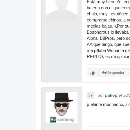
Está muy bien. Yo ten
batería con el que com
chulo, muy...esotérico
comprarse chinos, a n
medias bajas. ¿Por que
Bosphorous lo llevab
Alpha, B8Pros, pero so
AA que tengo, que suen
me pillaba Wuhan a cieg
REPITO, es mi opinion
Responder
por
pakop
el 30
#7
p´alante muchacho, sin