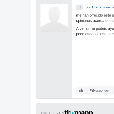
por
blackmoon
#1
me han ofrecido este p
opiniones acerca de el, 
A ver si me podeis ay
poco escandaloso pero 
Responder
PRECIOS EN