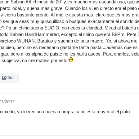
go un Sabian AA chinese de 20" y es mucho mas escandaloso, quizas 
parto local, y suena mas grave. Cuando los vi en directo era el plat
, y cierra bastante pronto. Al mio le cuesta mas, claro que es mas gr
o ser que seas muy quisquilloso o busques exactamente el sonido d
? Pq un chino suena SUCIO, no necesita claridad. Mirad al batería 
a todo Sabian HandHammered, excepto el chino que era B8Pro. Pet
bretodo WUHAN. Baratos y suenan de puta madre. Yo, si ahora me tuvi
a bien, pero no es necesario gastarse tanta pasta....ademas que es un
as, pero a los alpha de paiste no les haría ascos. Para charles, spla
 subjetiva, no me mateis por esto
Citar
/11/2003
 miedo, yo lo veo una buena compra si no está muy mal el plato