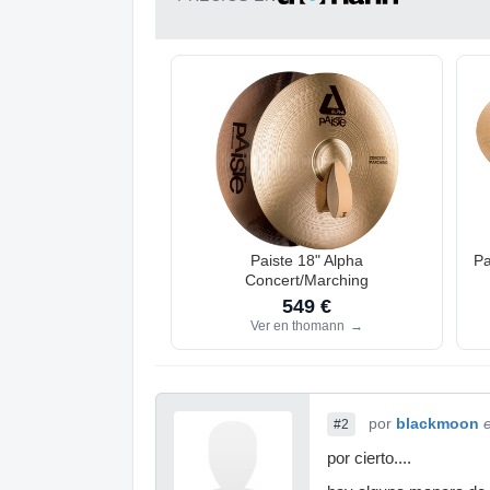
Paiste 18" Alpha
Pa
Concert/Marching
549 €
Ver en thomann
→
por
blackmoon
#2
por cierto....