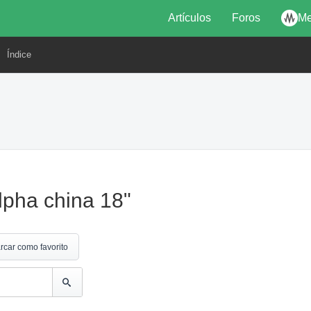
Artículos
Foros
Me
Índice
lpha china 18"
rcar como favorito