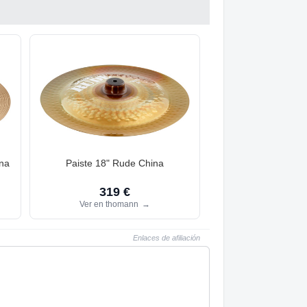
ina
Paiste 18" Rude China
319 €
Ver en thomann
→
Enlaces de afiliación