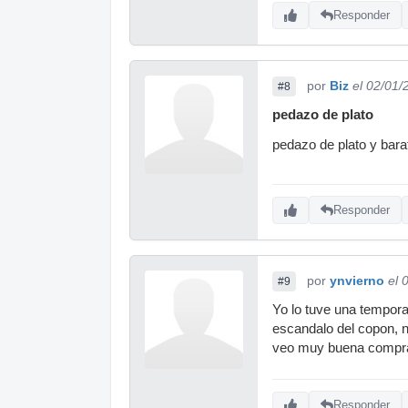
Responder
por
Biz
el 02/01/
#8
pedazo de plato
pedazo de plato y bara
Responder
por
ynvierno
el 
#9
Yo lo tuve una tempor
escandalo del copon, n
veo muy buena compra,
Responder