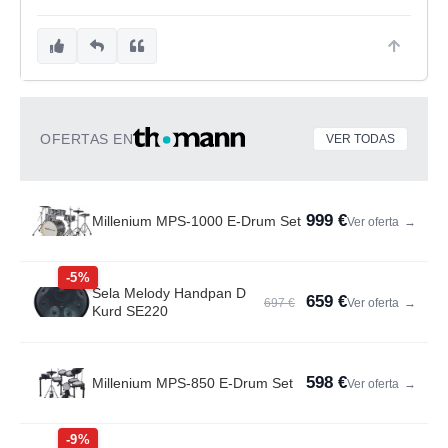
OFERTAS EN
VER TODAS
999 €
Millenium MPS-1000 E-Drum Set
Ver oferta
→
-5%
Sela Melody Handpan D
659 €
697 €
Ver oferta
→
Kurd SE220
598 €
Millenium MPS-850 E-Drum Set
Ver oferta
→
-9%