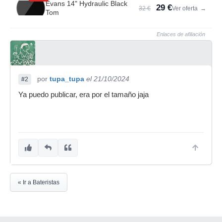
Evans 14" Hydraulic Black
29 €
32 €
Ver oferta
→
Tom
Enlaces de afiliación
por
tupa_tupa
el 21/10/2024
#2
Ya puedo publicar, era por el tamaño jaja
« Ir a Bateristas