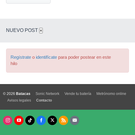
NUEVO POST
×
Regístrate
o
identifícate
para poder postear en este
hilo
© 2026
Batacas
Sonic Network
Vende tu batería
Metrónomo online
Avisos legales
Contacto