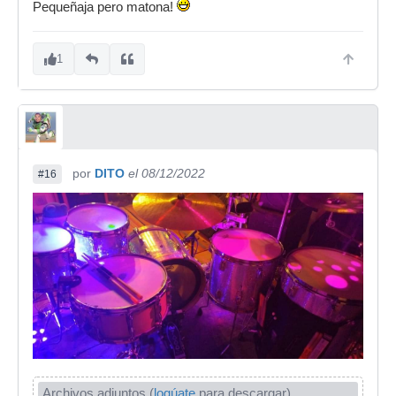
Pequeñaja pero matona!
1
por
DITO
el 08/12/2022
#16
Archivos adjuntos (
logúate
para descargar)