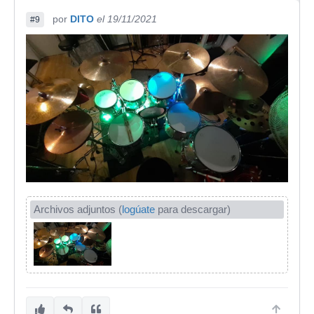
por
DITO
el 19/11/2021
#9
Archivos adjuntos (
logúate
para descargar)