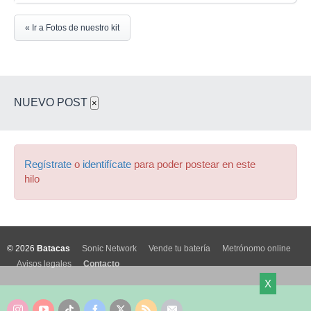
« Ir a Fotos de nuestro kit
NUEVO POST
×
Regístrate
o
identifícate
para poder postear en este
hilo
© 2026
Batacas
Sonic Network
Vende tu batería
Metrónomo online
Avisos legales
Contacto
X