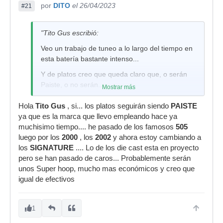
por
DITO
el 26/04/2023
#21
"Tito Gus escribió:
Veo un trabajo de tuneo a lo largo del tiempo en
esta batería bastante intenso...
Y de platos creo que queda claro que, o serán
Paiste, o no serán...
Mostrar más
¿Tienes pensado ponerle Die-Cast al resto de
Hola
Tito Gus
, si... los platos seguirán siendo
PAISTE
toms en el futuro?
ya que es la marca que llevo empleando hace ya
Saludos!
muchisimo tiempo.... he pasado de los famosos
505
luego por los
2000
, los
2002
y ahora estoy cambiando a
los
SIGNATURE
.... Lo de los die cast esta en proyecto
pero se han pasado de caros... Probablemente serán
unos Super hoop, mucho mas económicos y creo que
igual de efectivos
1