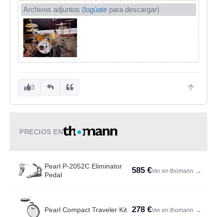
Archivos adjuntos (
logúate
para descargar)
3
PRECIOS EN
Pearl P-2052C Eliminator
585 €
Ver en thomann
→
Pedal
278 €
Pearl Compact Traveler Kit
Ver en thomann
→