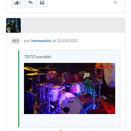
1
por
hermanito
el 11/10/2022
#15
"DITO escribió: