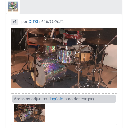
por
DITO
el 18/11/2021
#6
Archivos adjuntos (
logúate
para descargar)