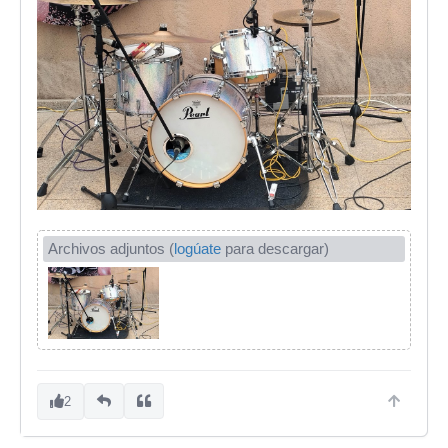
Archivos adjuntos (
logúate
para descargar)
2