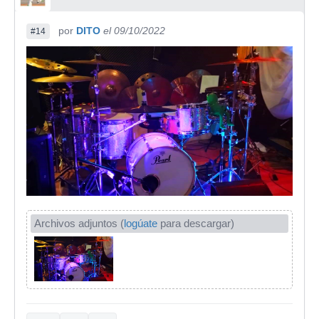
por
DITO
el 09/10/2022
#14
Archivos adjuntos (
logúate
para descargar)