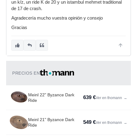
un k/z, un ride K de 20 y un istambul mehmet traditional
de 17 de crash.
Agradecería mucho vuestra opinión y consejo
Gracias
PRECIOS EN
Meinl 22" Byzance Dark
639 €
Ver en thomann
→
Ride
Meinl 21" Byzance Dark
549 €
Ver en thomann
→
Ride