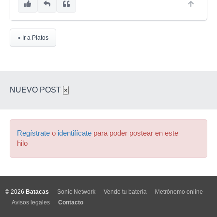
« Ir a Platos
NUEVO POST
×
Regístrate
o
identifícate
para poder postear en este
hilo
© 2026
Batacas
Sonic Network
Vende tu batería
Metrónomo online
Avisos legales
Contacto