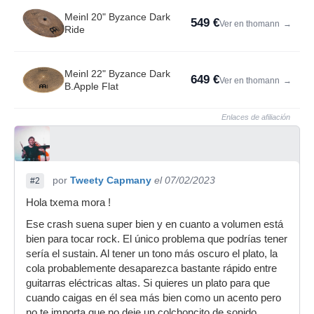
Meinl 20" Byzance Dark
549 €
Ver en thomann
→
Ride
Meinl 22" Byzance Dark
649 €
Ver en thomann
→
B.Apple Flat
Enlaces de afiliación
por
Tweety Capmany
el 07/02/2023
#2
Hola txema mora !
Ese crash suena super bien y en cuanto a volumen está
bien para tocar rock. El único problema que podrías tener
sería el sustain. Al tener un tono más oscuro el plato, la
cola probablemente desaparezca bastante rápido entre
guitarras eléctricas altas. Si quieres un plato para que
cuando caigas en él sea más bien como un acento pero
no te importa que no deje un colchoncito de sonido,