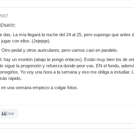
/2007
NA!!!!:
e das. La mía llegará la noche del 24 al 25, pero supongo que antes d
jugar con ellos. (Jejejeje).
 Otro pedal y otros auriculares, pero vamos casi en paralelo.
l: hay un montón (abajo te pongo enlaces). Están muy bien los de on
s, te sigue la progresión y refuerza donde peor vas. EN el fondo, ade
corregirlos. Yo voy una hora a la semana y eso me obliga a estudiar. 
más rápido.
y en una semana empiezo a colgar fotos.
Citar