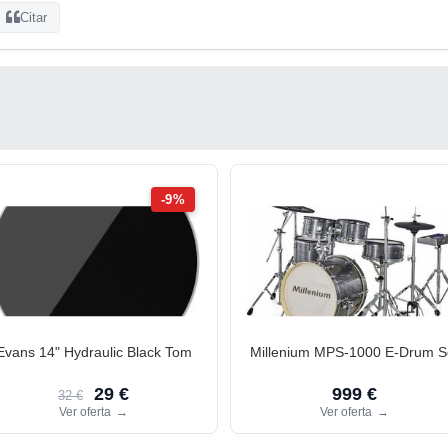
Citar
-9%
Evans 14" Hydraulic Black Tom
Millenium MPS-1000 E-Drum S
29 €
999 €
32 €
Ver oferta
→
Ver oferta
→