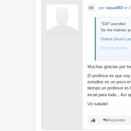
por
squall92
el 
#4
"SVI" escribió:
Se me habían p
Online Drum Le
Drum Lessons
Drums - DRUM L
40 Essential Ru
Muchas gracias por todo
Video Drum Less
El profesor es que soy
estudios es un poco en
Esta va de links:
tiempo un profesor es l
DRUMMERWORL
incial para todo... Así 
Para mi la mejor
Un saludo!
bçasicos hasta l
A disfrutar
Responder