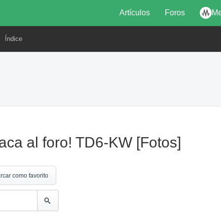
Artículos
Foros
Me
Índice
ca al foro! TD6-KW [Fotos]
rcar como favorito