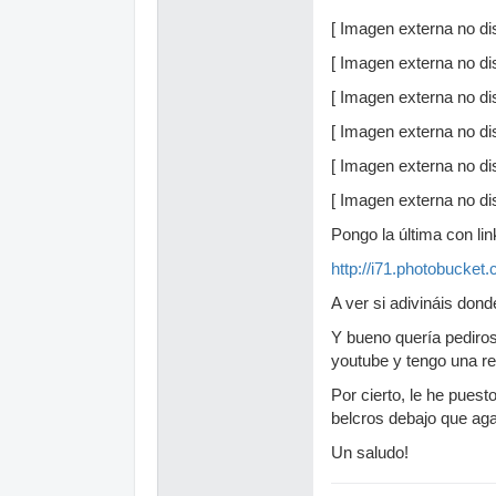
[ Imagen externa no dis
[ Imagen externa no dis
[ Imagen externa no dis
[ Imagen externa no dis
[ Imagen externa no dis
[ Imagen externa no dis
Pongo la última con li
http://i71.photobucke
A ver si adivináis don
Y bueno quería pediros
youtube y tengo una re
Por cierto, le he pues
belcros debajo que aga
Un saludo!