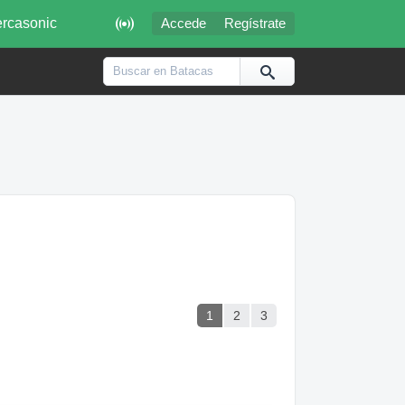

rcasonic
Accede
Regístrate
1
2
3