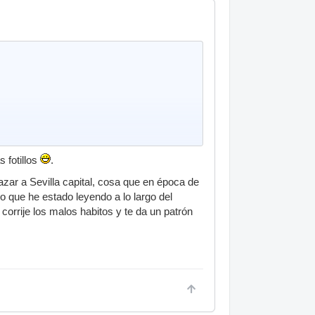
 fotillos
.
zar a Sevilla capital, cosa que en época de
o que he estado leyendo a lo largo del
corrije los malos habitos y te da un patrón
e lleva a leer partituras y rudimentos
o y mp3.