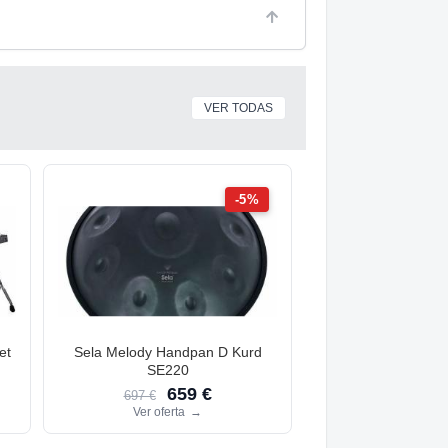
VER TODAS
-5%
et
Sela Melody Handpan D Kurd
SE220
659 €
697 €
Ver oferta
→