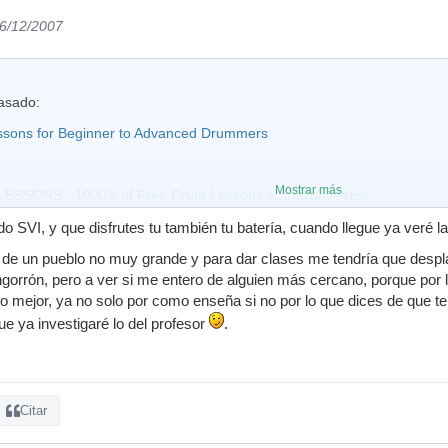
16/12/2007
asado:
ssons for Beginner to Advanced Drummers
Mostrar más
ESSONS - 1000's of Free Drum Lessons and Drum Tabs!
diments
 SVI, y que disfrutes tu también tu batería, cuando llegue ya veré las
ons | unirunner
 de un pueblo no muy grande y para dar clases me tendría que despla
gorrón, pero a ver si me entero de alguien más cercano, porque por l
o mejor, ya no solo por como enseña si no por lo que dices de que te 
D LINKS
que ya investigaré lo del profesor
.
 es online drummer (Drum lessons) Tienes desde el learning guide que t
ecciones aisladas que son geniales. En todas te incluye partitura, vide
Citar