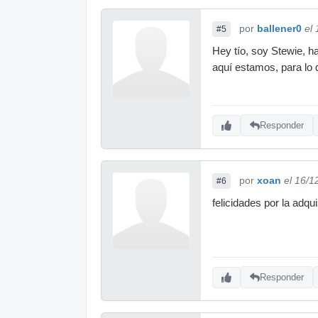
por
ballener0
el
#5
Hey tío, soy Stewie, h
aquí estamos, para lo 
Responder
por
xoan
el 16/1
#6
felicidades por la adqu
Responder