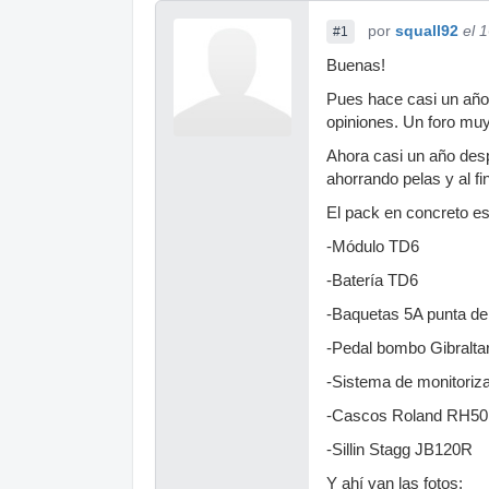
por
squall92
el 
#1
Buenas!
Pues hace casi un año 
opiniones. Un foro muy
Ahora casi un año des
ahorrando pelas y al f
El pack en concreto es
-Módulo TD6
-Batería TD6
-Baquetas 5A punta de 
-Pedal bombo Gibralta
-Sistema de monitor
-Cascos Roland RH50
-Sillin Stagg JB120R
Y ahí van las fotos: