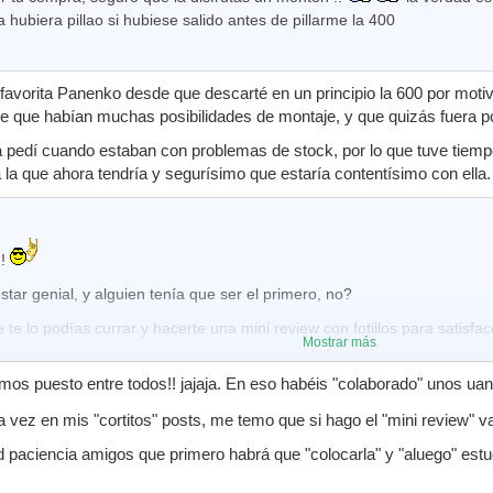
 hubiera pillao si hubiese salido antes de pillarme la 400
s que las características que tiene éste kit me han gustado bastante y
d y prestaciones de su módulo, sino el diseño del rack y también el ta
vueltas a todas las posibles soluciones que me brindábais y al final m
favorita Panenko desde que descarté en un principio la 600 por motiv
nica, y más aún pensando que me ha salido por menos de 700€ todo co
 que habían muchas posibilidades de montaje, y que quizás fuera posib
el otro día era yo el que le aconsejaba a un amigo de por aquí que s
a pedí cuando estaban con problemas de stock, por lo que tuve tiemp
ra y no tener que arrepentirse más adelante, al final así lo hizo y le 
 la que ahora tendría y segurísimo que estaría contentísimo con ella.
 aumentar también en unos 200€ más mi presupuesto para, por las m
mejores que algunos me señalabais y que eran muy acertadas, aunque 
 200€ más, y eso ya me pareció mucho para probar.
!!
vo reto" en que me he metido viene ya de camino. Poco se sabe de ese
tar genial, y alguien tenía que ser el primero, no?
es, excepto que en principio no se pueden montar mallas, pero de mom
 te lo podías currar y hacerte una mini review con fotillos para satisfac
 4 ruedas, si surje algún problemilla ya lo solucionaremos de alguna 
Mostrar más
os y especialmente a los que me habéis ayudado tanto interesándoos 
mos puesto entre todos!! jajaja. En eso habéis "colaborado" unos uant
De nuevo: ¡Muchas gracias!.
na vez en mis "cortitos" posts, me temo que si hago el "mini review" va
 paciencia amigos que primero habrá que "colocarla" y "aluego" estud