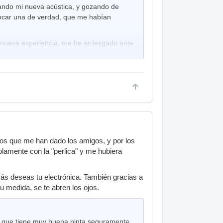
ando mi nueva acústica, y gozando de
 tocar una de verdad, que me habían
a nueva experiencia, me he arriesgado ante
os cuento: He pensado que una vez que
 cuando surjan los problemas pues ya se
r llegar a un acuerdo
, y si no es posible,
mo lugar no tuviese mas remedio que
mos) pues se guarda de momento de
jos que me han dado los amigos, y por los
lamente con la "perlica" y me hubiera
y bien... que ese pequeño espacio fuera
iera. Ya me entendéis!!.
ás deseas tu electrónica. También gracias a
enía unos 18 años (hace ya un poco de
u medida, se te abren los ojos.
buenos recuerdos, unas cuantas aventuras
 nada de aquello, pero el recuerdo es
nsaciones de que, aunque también tenga
spero.
 que tiene muy buena pinta,seguramente