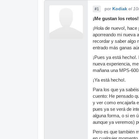
por
Kodiak
el 10
#1
¡Me gustan los retos
¡Hola de nuevo!, hace
aporreando mi nueva a
recordar y saber algo 
entrado más ganas aún 
¡Pues ya está hecho!. 
nueva experiencia, me
mañana una MPS-600
¡Ya está hecho!.
Para los que ya sabéis
cuento: He pensado qu
y ver como encajarla e
pues ya se verá de int
alguna forma, o si en 
aunque ya veremos) p
Pero es que también m
en cualquier momento p