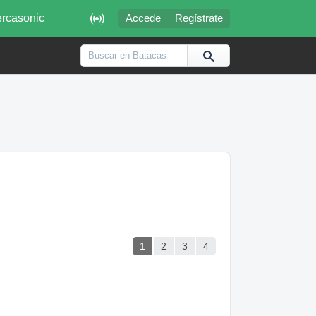

rcasonic
Accede
Regístrate
1
2
3
4