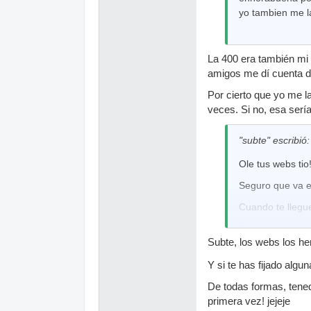
yo tambien me la
Por otra parte e
solo la capacida
dejado de darle 
La 400 era también mi 
batería electró
amigos me dí cuenta de
Además, es que 
Por cierto que yo me l
hacer mejor comp
veces. Si no, esa sería
podido dudar en
también la mía.
"subte" escribió:
Otras opciones 
todavía a otros
Ole tus webs tio
Así que "el nue
Seguro que va es
aquí de opinion
Cuando te llegue
que con aquél de
Suerte.
Un saludo a tod
Subte, los webs los he
buenos amigos. 
Y si te has fijado algu
De todas formas, tened
primera vez! jejeje