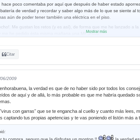
, hace poco comentaba por aquí que después de haber estado aporre
 batería de verdad y recordar y saber algo más de lo que se siente al
as aún de poder tener también una eléctrica en el piso.
echo!. Me gustan los retos (y es así), de forma que me he lanzado a l
Mostrar más
 y me he pedido ésta misma mañana una MPS-600.
 sabéis un poco toda la historia de la escasez de espacio que tengo 
Citar
e montarla (no habrá más remedio) y ver como encajarla en el sitio, y
luciones. Si hace falta mover un poco algo pues ya se verá de intenta
 como podemos montar todas las piezas de alguna forma, o si en últi
/06/2009
ontar algún pad (quizás que sea el floor tom de 11", aunque ya vere
 enhorabuena, la verdad es que de no haber sido por todos los conse
dos de aquí y de allá, lo más probable es que me habría quedado so
bién me estaba temiendo que si no me espabilaba, podría suceder mu
emas.
quier momento por mi "enemigo" jajaja, y eso no debía dejar que ocurr
virus con garras" que se te engancha al cuello y cuanto más lees, m
sido ésta mi decisión?, pues, como ya os conté una vez, cuando yo t
s captando tus propias apetencias y te vas poniendo el listón más a t
cho, ¡eh!), me compré un 600 de segunda mano del que guardo muy 
y algunas anécdotas. No os preocupéis que no os voy a cansar contando
ualidad de que ésta se llame también 600 me produce muy buenas se
ió:
s como aquél, pero que me dará también sus buenos momentos. Eso e
 tu compra, seguro que la disfrutas un monton !!
la verdad es