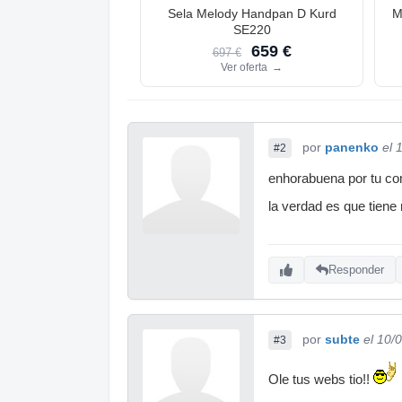
Sela Melody Handpan D Kurd
M
SE220
659 €
697 €
Ver oferta
→
por
panenko
el 
#2
enhorabuena por tu com
la verdad es que tiene
Responder
por
subte
el 10/
#3
Ole tus webs tio!!