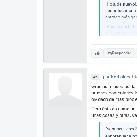
¡Hola de nuevo!
poder tocar una
entrado más gan
¡Pues ya está h
lo desconocido
¡Ya está hecho!.
Para los que ya
Responder
llegue habrá qu
irán buscando so
pues ya veremos
por
Kodiak
el 10
#5
prescindir de m
repuesto.
Gracias a todos por la
muchos comentarios leí
Pero es que tam
olvidado de más probl
ocupado en cual
Pero ésto es como un "
¿Que porqué ha 
unas cosas y otras, va
eso)(pero no mu
vividas con él 
bueno. Y la cas
"panenko" escrib
sus problemilla
enhorabuena por