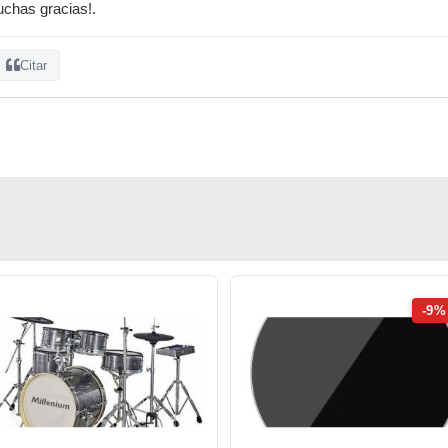
chas gracias!.
Citar
-9%