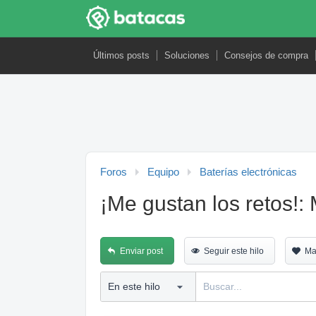
Últimos posts
Soluciones
Consejos de compra
Foros
Equipo
Baterías electrónicas
¡Me gustan los retos!
Enviar post
Seguir este hilo
Ma