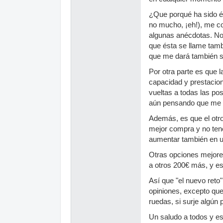
¿Que porqué ha sido é
no mucho, ¡eh!), me c
algunas anécdotas. No 
que ésta se llame tam
que me dará también 
Por otra parte es que 
capacidad y prestacion
vueltas a todas las po
aún pensando que me h
Además, es que el otro
mejor compra y no tener
aumentar también en u
Otras opciones mejore
a otros 200€ más, y e
Así que "el nuevo reto
opiniones, excepto que
ruedas, si surje algún
Un saludo a todos y e