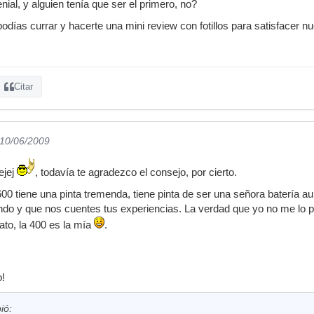
ial, y alguien tenía que ser el primero, no?
podías currar y hacerte una mini review con fotillos para satisfacer nu
Citar
 10/06/2009
ejej
, todavía te agradezco el consejo, por cierto.
600 tiene una pinta tremenda, tiene pinta de ser una señora batería a
ndo y que nos cuentes tus experiencias. La verdad que yo no me lo 
to, la 400 es la mía
.
o!
ió: