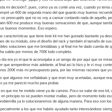
sta mi decisión?, pues, como ya os conté una vez, cuando yo tenía 
ompré un 600 de segunda mano del que guardo muy buenos recuerdos
os preocupéis que no os voy a cansar contando nada de aquello, per
bién 600 me produce muy buenas sensaciones de que, aunque tambié
sus buenos momentos. Eso espero.
las características que tiene éste kit me han gustado bastante ya desd
es de su módulo, sino el diseño del rack y también el tamaño de sus 
sibles soluciones que me brindábais y al final me he dado cuenta de q
a salido por menos de 700€ todo completo.
 día era yo el que le aconsejaba a un amigo de por aquí que se mir
 que arrepentirse más adelante, al final así lo hizo y le ví muy cont
nos 200€ más mi presupuesto para, por las mismas razones que yo 
s que algunos me señalabais y que eran muy acertadas, aunque eran 
so ya me pareció mucho para probar.
" en que me he metido viene ya de camino. Poco se sabe de ese kit,
 en principio no se pueden montar mallas, pero de momento todo eso
 problemilla ya lo solucionaremos de alguna manera. Para eso son los 
specialmente a los que me habéis ayudado tanto interesándoos siem