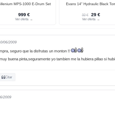
illenium MPS-1000 E-Drum Set
Evans 14" Hydraulic Black To
999 €
29 €
32 €
Ver oferta
→
Ver oferta
→
10/06/2009
pra, seguro que la disfrutas un monton !!
 muy buena pinta,seguramente yo tambien me la hubiera pillao si hubie
Citar
06/2009