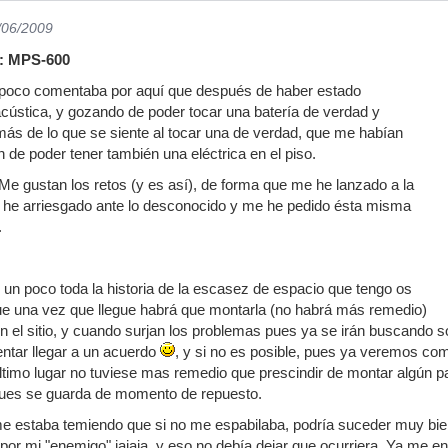
/06/2009
!: MPS-600
 poco comentaba por aquí que después de haber estado
cústica, y gozando de poder tocar una batería de verdad y
más de lo que se siente al tocar una de verdad, que me habían
de poder tener también una eléctrica en el piso.
Me gustan los retos (y es así), de forma que me he lanzado a la
 he arriesgado ante lo desconocido y me he pedido ésta misma
.
 un poco toda la historia de la escasez de espacio que tengo os
e una vez que llegue habrá que montarla (no habrá más remedio)
n el sitio, y cuando surjan los problemas pues ya se irán buscando s
entar llegar a un acuerdo
, y si no es posible, pues ya veremos c
último lugar no tuviese mas remedio que prescindir de montar algún pa
ues se guarda de momento de repuesto.
e estaba temiendo que si no me espabilaba, podría suceder muy bie
or mi "enemigo" jajaja, y eso no debía dejar que ocurriera. Ya me ent