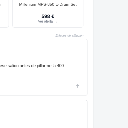
m
Millenium MPS-850 E-Drum Set
598 €
Ver oferta
→
Enlaces de afiliación
se salido antes de pillarme la 400