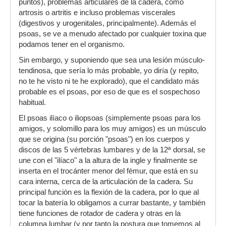
puntos), problemas articulares de la cadera, como
artrosis o artritis e incluso problemas viscerales
(digestivos y urogenitales, principalmente). Además el
psoas, se ve a menudo afectado por cualquier toxina que
podamos tener en el organismo.
Sin embargo, y suponiendo que sea una lesión músculo-
tendinosa, que sería lo más probable, yo diría (y repito,
no te he visto ni te he explorado), que el candidato más
probable es el psoas, por eso de que es el sospechoso
habitual.
El psoas ilíaco o iliopsoas (simplemente psoas para los
amigos, y solomillo para los muy amigos) es un músculo
que se origina (su porción "psoas") en los cuerpos y
discos de las 5 vértebras lumbares y de la 12ª dorsal, se
une con el "ilíaco" a la altura de la ingle y finalmente se
inserta en el trocánter menor del fémur, que está en su
cara interna, cerca de la articulación de la cadera. Su
principal función es la flexión de la cadera, por lo que al
tocar la batería lo obligamos a currar bastante, y también
tiene funciones de rotador de cadera y otras en la
columna lumbar (y por tanto la postura que tomemos al