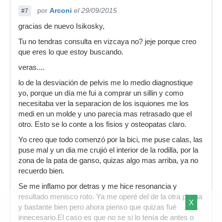
por
Arconi
el 29/09/2015
#7
gracias de nuevo Isikosky,
Tu no tendras consulta en vizcaya no? jeje porque creo
que eres lo que estoy buscando.
veras....
lo de la desviación de pelvis me lo medio diagnostique
yo, porque un día me fui a comprar un sillin y como
necesitaba ver la separacion de los isquiones me los
medi en un molde y uno parecia mas retrasado que el
otro. Esto se lo conte a los fisios y osteopatas claro.
Yo creo que todo comenzó por la bici, me puse calas, las
puse mal y un dia me crujió el interior de la rodilla, por la
zona de la pata de ganso, quizas algo mas arriba, ya no
recuerdo bien.
Se me inflamo por detras y me hice resonancia y
resultado menisco roto. Ya me operé del de la otra pierna
X
y bastante bien pero ahora pienso que quizas fué
innecesario.El caso es que no se si lo tenía de antes o