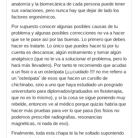
anatomía y la biomecánica de cada persona puede tener
sus variaciones, pero nunca hay que dejar de lado los
factores ergonómicos.
Por supuesto conocer algunas posibles causas de tu
problema y algunas posibles correcciones no va a hacer
que se te pase así por las buenas. Lo primero que debes
hacer es tratarte. Lo único que puedes hacer tú por tu
cuenta es descansar, algún estiramiento y tomar algún
analgésico (que no te va a solucionar el problema, pero lo
hará más llevadero). Por tanto te recomiendo que acudas
a un fisio o a un osteópata (
¡¡¡¡cuidado !!!!
no me refiero a
un "osteópata" de esos que hacen un cursillo de
chichinabo, sino a uno que haya estudiado un posgrado
universitario para diplomados/graduados en fisioterapia,
que no es lo mismo), y si la cosa se sigue poniendo muy
rebelde, entonces ve al médico porque quizás habría que
hacer más pruebas para ver lo que pasa (los fisios no
podemos prescribir radiografías, resonancias
magnéticas, ni nada de eso).
Finalmente, toda esta chapa te la he soltado suponiendo