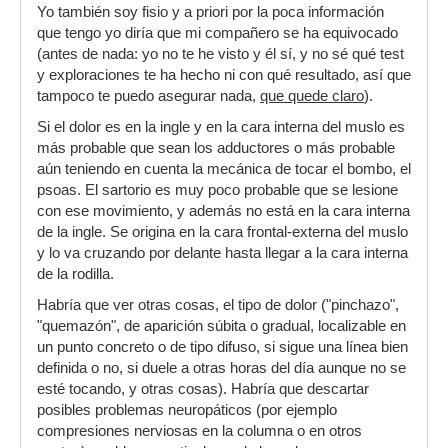
Yo también soy fisio y a priori por la poca información
que tengo yo diría que mi compañero se ha equivocado
(antes de nada: yo no te he visto y él sí, y no sé qué test
y exploraciones te ha hecho ni con qué resultado, así que
tampoco te puedo asegurar nada,
que quede claro
).
Si el dolor es en la ingle y en la cara interna del muslo es
más probable que sean los adductores o más probable
aún teniendo en cuenta la mecánica de tocar el bombo, el
psoas. El sartorio es muy poco probable que se lesione
con ese movimiento, y además no está en la cara interna
de la ingle. Se origina en la cara frontal-externa del muslo
y lo va cruzando por delante hasta llegar a la cara interna
de la rodilla.
Habría que ver otras cosas, el tipo de dolor ("pinchazo",
"quemazón", de aparición súbita o gradual, localizable en
un punto concreto o de tipo difuso, si sigue una línea bien
definida o no, si duele a otras horas del día aunque no se
esté tocando, y otras cosas). Habría que descartar
posibles problemas neuropáticos (por ejemplo
compresiones nerviosas en la columna o en otros