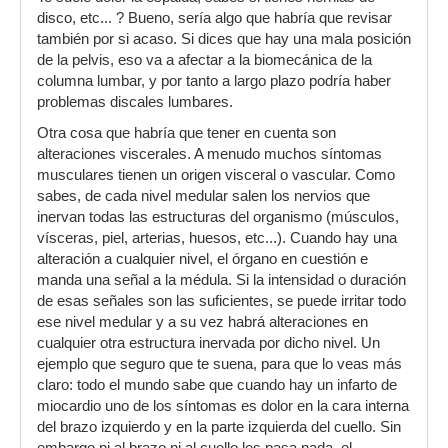
disco, etc... ? Bueno, sería algo que habría que revisar
también por si acaso. Si dices que hay una mala posición
de la pelvis, eso va a afectar a la biomecánica de la
columna lumbar, y por tanto a largo plazo podría haber
problemas discales lumbares.
Otra cosa que habría que tener en cuenta son
alteraciones viscerales. A menudo muchos síntomas
musculares tienen un origen visceral o vascular. Como
sabes, de cada nivel medular salen los nervios que
inervan todas las estructuras del organismo (músculos,
vísceras, piel, arterias, huesos, etc...). Cuando hay una
alteración a cualquier nivel, el órgano en cuestión e
manda una señal a la médula. Si la intensidad o duración
de esas señales son las suficientes, se puede irritar todo
ese nivel medular y a su vez habrá alteraciones en
cualquier otra estructura inervada por dicho nivel. Un
ejemplo que seguro que te suena, para que lo veas más
claro: todo el mundo sabe que cuando hay un infarto de
miocardio uno de los síntomas es dolor en la cara interna
del brazo izquierdo y en la parte izquierda del cuello. Sin
embargo ni al brazo ni al cuello les pasa nada, el