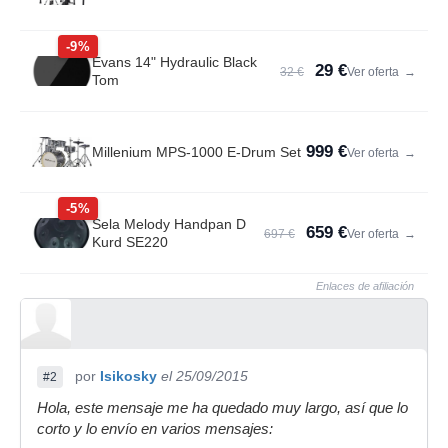
-9%
Evans 14" Hydraulic Black
29 €
32 €
Ver oferta
→
Tom
999 €
Millenium MPS-1000 E-Drum Set
Ver oferta
→
-5%
Sela Melody Handpan D
659 €
697 €
Ver oferta
→
Kurd SE220
Enlaces de afiliación
por
Isikosky
el 25/09/2015
#2
Hola, este mensaje me ha quedado muy largo, así que lo
corto y lo envío en varios mensajes: