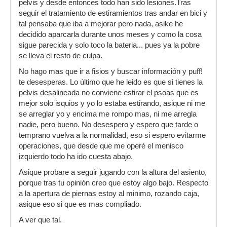
pelvis y desde entonces todo han sido lesiones.Tras
seguir el tratamiento de estiramientos tras andar en bici y
tal pensaba que iba a mejorar pero nada, asike he
decidido aparcarla durante unos meses y como la cosa
sigue parecida y solo toco la bateria... pues ya la pobre
se lleva el resto de culpa.
No hago mas que ir a fisios y buscar información y puff!
te desesperas. Lo último que he leido es que si tienes la
pelvis desalineada no conviene estirar el psoas que es
mejor solo isquios y yo lo estaba estirando, asique ni me
se arreglar yo y encima me rompo mas, ni me arregla
nadie, pero bueno. No desespero y espero que tarde o
temprano vuelva a la normalidad, eso si espero evitarme
operaciones, que desde que me operé el menisco
izquierdo todo ha ido cuesta abajo.
Asique probare a seguir jugando con la altura del asiento,
porque tras tu opinión creo que estoy algo bajo. Respecto
a la apertura de piernas estoy al minimo, rozando caja,
asique eso si que es mas compliado.
A ver que tal.