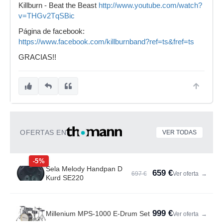
Killburn - Beat the Beast
http://www.youtube.com/watch?
v=THGv2TqSBic
Página de facebook:
https://www.facebook.com/killburnband?ref=ts&fref=ts
GRACIAS!!
OFERTAS EN
VER TODAS
-5%
Sela Melody Handpan D
659 €
697 €
Ver oferta
→
Kurd SE220
999 €
Millenium MPS-1000 E-Drum Set
Ver oferta
→