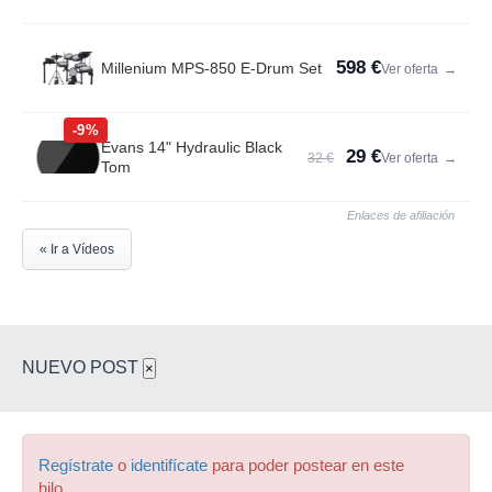
598 €
Millenium MPS-850 E-Drum Set
Ver oferta
→
-9%
Evans 14" Hydraulic Black
29 €
32 €
Ver oferta
→
Tom
Enlaces de afiliación
« Ir a Vídeos
NUEVO POST
×
Regístrate
o
identifícate
para poder postear en este
hilo