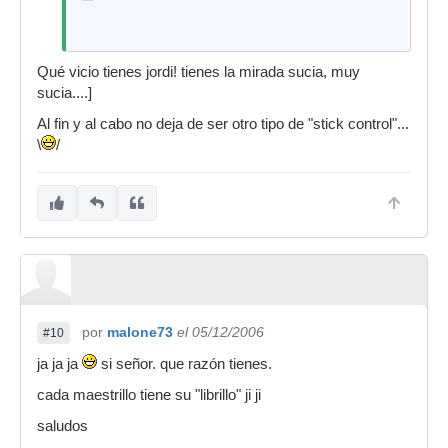
Qué vicio tienes jordi! tienes la mirada sucia, muy
sucia....]
Al fin y al cabo no deja de ser otro tipo de "stick control"...
\
/
por
malone73
el 05/12/2006
#10
ja ja ja
si señor. que razón tienes.
cada maestrillo tiene su "librillo" ji ji
saludos