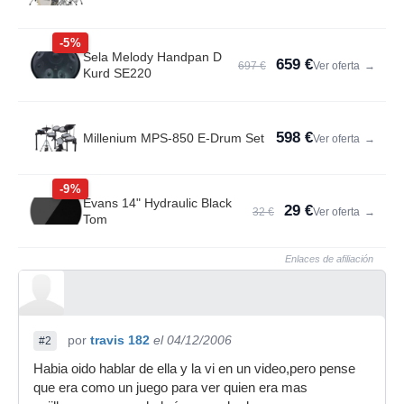
-5%
Sela Melody Handpan D
659 €
697 €
Ver oferta
→
Kurd SE220
598 €
Millenium MPS-850 E-Drum Set
Ver oferta
→
-9%
Evans 14" Hydraulic Black
29 €
32 €
Ver oferta
→
Tom
Enlaces de afiliación
por
travis 182
el 04/12/2006
#2
Habia oido hablar de ella y la vi en un video,pero pense
que era como un juego para ver quien era mas