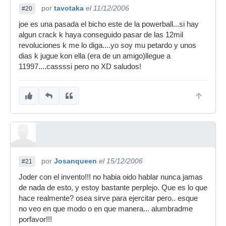
por
tavotaka
el 11/12/2006
#20
joe es una pasada el bicho este de la powerball...si hay
algun crack k haya conseguido pasar de las 12mil
revoluciones k me lo diga....yo soy mu petardo y unos
dias k jugue kon ella (era de un amigo)llegue a
11997....cassssi pero no XD saludos!
por
Josanqueen
el 15/12/2006
#21
Joder con el invento!!! no habia oido hablar nunca jamas
de nada de esto, y estoy bastante perplejo. Que es lo que
hace realmente? osea sirve para ejercitar pero.. esque
no veo en que modo o en que manera... alumbradme
porfavor!!!