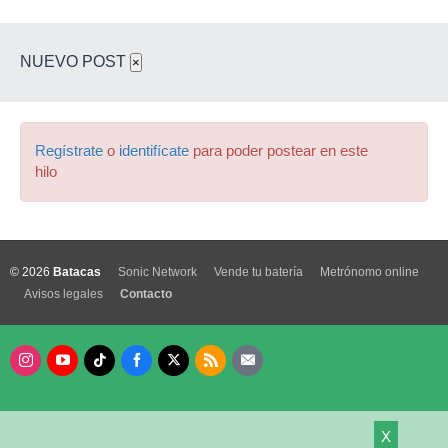
NUEVO POST
×
Regístrate
o
identifícate
para poder postear en este
hilo
© 2026
Batacas
Sonic Network
Vende tu batería
Metrónomo online
Avisos legales
Contacto
X