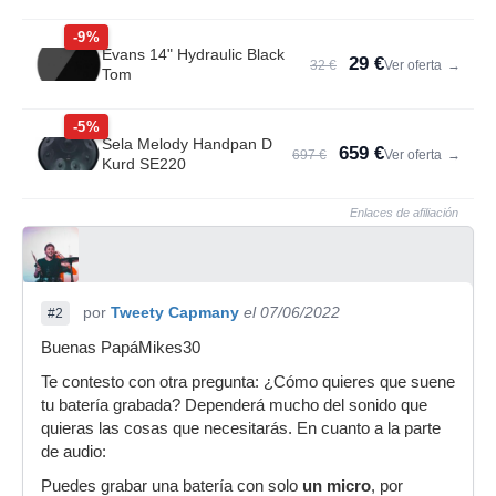
-9%
Evans 14" Hydraulic Black
29 €
32 €
Ver oferta
→
Tom
-5%
Sela Melody Handpan D
659 €
697 €
Ver oferta
→
Kurd SE220
Enlaces de afiliación
por
Tweety Capmany
el 07/06/2022
#2
Buenas PapáMikes30
Te contesto con otra pregunta: ¿Cómo quieres que suene
tu batería grabada? Dependerá mucho del sonido que
quieras las cosas que necesitarás. En cuanto a la parte
de audio:
Puedes grabar una batería con solo
un micro
, por