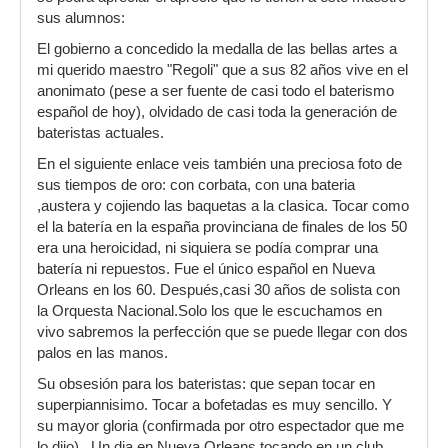
sus alumnos:
El gobierno a concedido la medalla de las bellas artes a
mi querido maestro "Regoli" que a sus 82 años vive en el
anonimato (pese a ser fuente de casi todo el baterismo
español de hoy), olvidado de casi toda la generación de
bateristas actuales.
En el siguiente enlace veis también una preciosa foto de
sus tiempos de oro: con corbata, con una bateria
,austera y cojiendo las baquetas a la clasica. Tocar como
el la batería en la españa provinciana de finales de los 50
era una heroicidad, ni siquiera se podía comprar una
batería ni repuestos. Fue el único español en Nueva
Orleans en los 60. Después,casi 30 años de solista con
la Orquesta Nacional.Solo los que le escuchamos en
vivo sabremos la perfección que se puede llegar con dos
palos en las manos.
Su obsesión para los bateristas: que sepan tocar en
superpiannisimo. Tocar a bofetadas es muy sencillo. Y
su mayor gloria (confirmada por otro espectador que me
lo dijo) . Un dia en Nueva Orleans tocando en un club ,