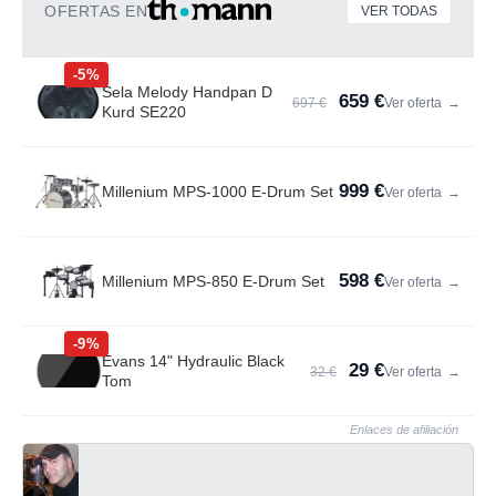
OFERTAS EN
VER TODAS
-5%
Sela Melody Handpan D
659 €
697 €
Ver oferta
→
Kurd SE220
999 €
Millenium MPS-1000 E-Drum Set
Ver oferta
→
598 €
Millenium MPS-850 E-Drum Set
Ver oferta
→
-9%
Evans 14" Hydraulic Black
29 €
32 €
Ver oferta
→
Tom
Enlaces de afiliación