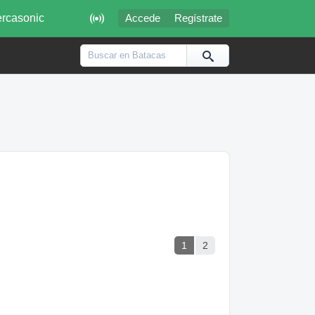

rcasonic
Accede
Regístrate
1
2