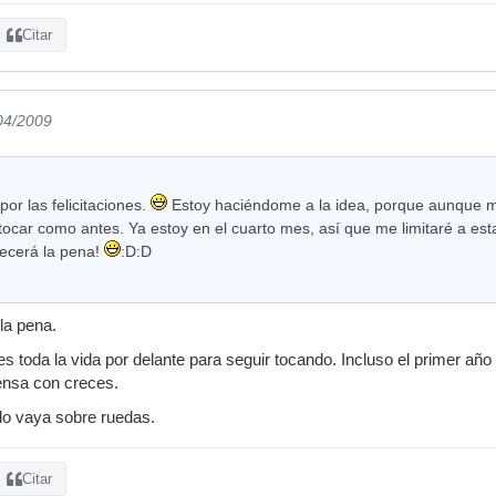
Citar
/04/2009
por las felicitaciones.
Estoy haciéndome a la idea, porque aunque mi 
car como antes. Ya estoy en el cuarto mes, así que me limitaré a estar 
recerá la pena!
:D:D
la pena.
es toda la vida por delante para seguir tocando. Incluso el primer añ
ensa con creces.
o vaya sobre ruedas.
Citar