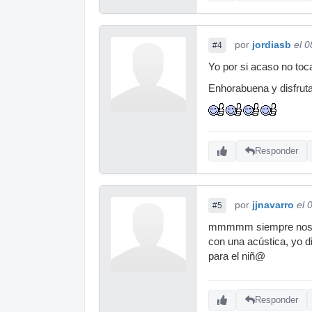
por
jordiasb
el 
#4
Yo por si acaso no toca
Enhorabuena y disfrut
Responder
por
jjnavarro
el 
#5
mmmmm siempre nos que
con una acústica, yo di
para el niñ@
Responder