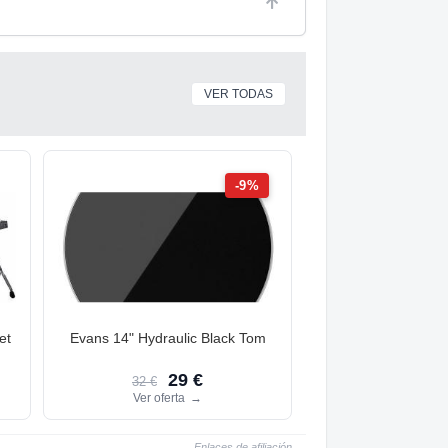
VER TODAS
-9%
et
Evans 14" Hydraulic Black Tom
29 €
32 €
Ver oferta
→
Enlaces de afiliación