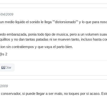
9/04/2009
un medio liquido el sonido le llega ""distorsionado"" y lo que para noso
edo embarazada, ponia todo tipo de musica, pero a un volumen suave
quilitos y no dan tantas patadas ni se mueven tanto, incluso hasta con
on sin contratiempos y que vaya el parto bien.
l@s 2
Citar
/2009
conservador, si puede llegar a ser malo, no toques por si acaso. Est