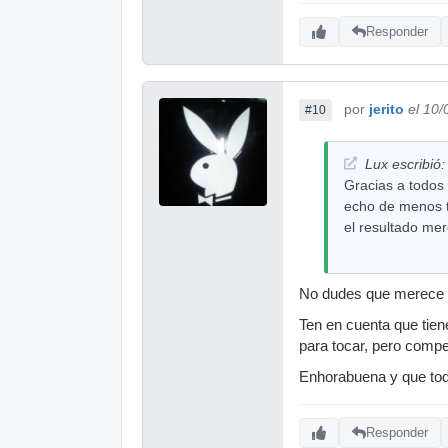
Responder
por
jerito
el 10
#10
Lux escribió:
Gracias a todos 
echo de menos to
el resultado me
No dudes que merece 
Ten en cuenta que tien
para tocar, pero comp
Enhorabuena y que tod
Responder