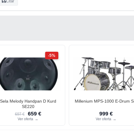
Citar
-5%
Sela Melody Handpan D Kurd
Millenium MPS-1000 E-Drum S
SE220
659 €
999 €
697 €
Ver oferta
→
Ver oferta
→