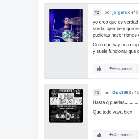
por
jorgerox
el 
#2
yo creo que es verdad 
sorda, djembé y que l
pudieras hacer ritmos 
Creo que hay una etapa
y suele funcionar que c
Responder
por
Gus1963
el 
#3
Hasta q puedas............
Que todo vaya bien
Responder