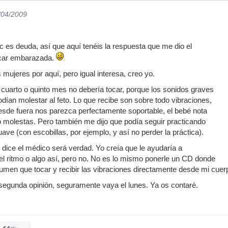
/04/2009
ic es deuda, así que aquí tenéis la respuesta que me dio el
ocar embarazada.
ujeres por aquí, pero igual interesa, creo yo.
l cuarto o quinto mes no debería tocar, porque los sonidos graves
odían molestar al feto. Lo que recibe son sobre todo vibraciones,
esde fuera nos parezca perfectamente soportable, el bebé nota
 molestas. Pero también me dijo que podía seguir practicando
uave (con escobillas, por ejemplo, y así no perder la práctica).
o dice el médico será verdad. Yo creía que le ayudaría a
 del ritmo o algo así, pero no. No es lo mismo ponerle un CD donde
umen que tocar y recibir las vibraciones directamente desde mi cuer
segunda opinión, seguramente vaya el lunes. Ya os contaré.