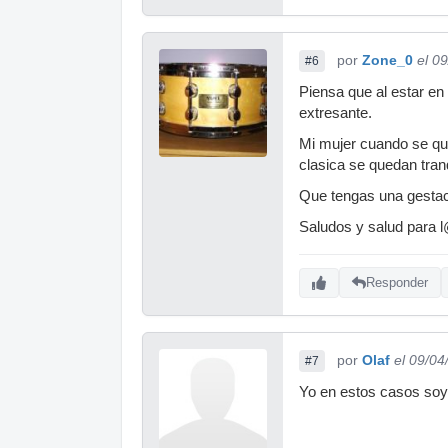
por
Zone_0
el 0
#6
Piensa que al estar en 
extresante.
Mi mujer cuando se qu
clasica se quedan tran
Que tengas una gestaci
Saludos y salud para 
Responder
por
Olaf
el 09/04
#7
Yo en estos casos soy 