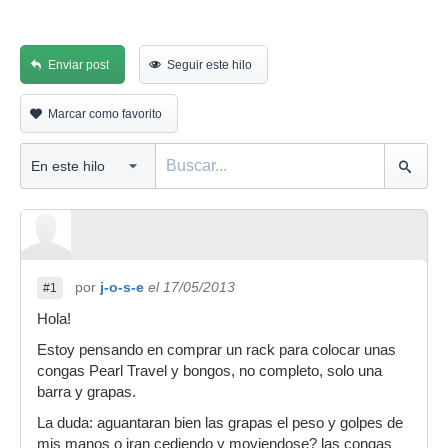
Enviar post
Seguir este hilo
Marcar como favorito
por
j-o-s-e
el 17/05/2013
#1
Hola!
Estoy pensando en comprar un rack para colocar unas
congas Pearl Travel y bongos, no completo, solo una
barra y grapas.
La duda: aguantaran bien las grapas el peso y golpes de
mis manos o iran cediendo y moviendose? las congas