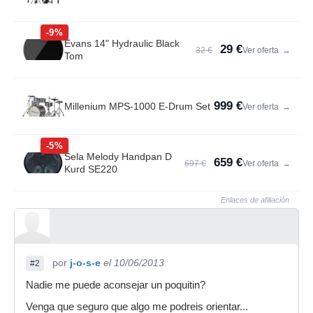
-9%
Evans 14" Hydraulic Black
29 €
32 €
Ver oferta
→
Tom
999 €
Millenium MPS-1000 E-Drum Set
Ver oferta
→
-5%
Sela Melody Handpan D
659 €
697 €
Ver oferta
→
Kurd SE220
Enlaces de afiliación
por
j-o-s-e
el 10/06/2013
#2
Nadie me puede aconsejar un poquitin?
Venga que seguro que algo me podreis orientar...