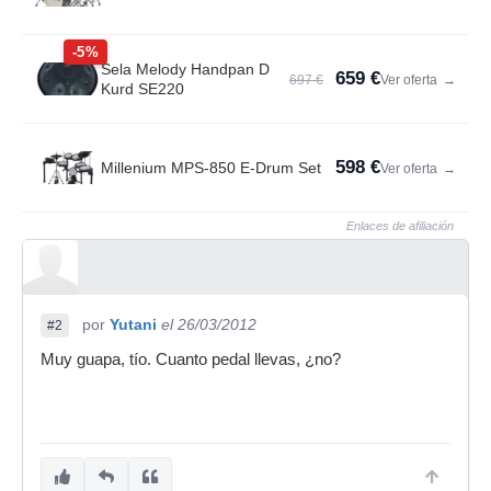
-5%
Sela Melody Handpan D
659 €
697 €
Ver oferta
→
Kurd SE220
598 €
Millenium MPS-850 E-Drum Set
Ver oferta
→
Enlaces de afiliación
por
Yutani
el 26/03/2012
#2
Muy guapa, tío. Cuanto pedal llevas, ¿no?