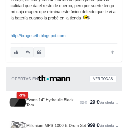
calidad que da el resto de cuerpo, pero por suerte tengo
mi caja mapex que elimina este único defecto que le vi a
la batería cuando la probé en la tienda
............................................
http://brageseth.blogspot.com
OFERTAS EN
VER TODAS
-9%
Evans 14" Hydraulic Black
29 €
32 €
Ver oferta
→
Tom
999 €
Millenium MPS-1000 E-Drum Set
Ver oferta
→