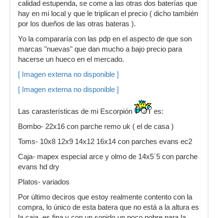
calidad estupenda, se come a las otras dos baterías que
hay en mi local y que le triplican el precio ( dicho también
por los dueños de las otras bateras ).
Yo la compararía con las pdp en el aspecto de que son
marcas "nuevas" que dan mucho a bajo precio para
hacerse un hueco en el mercado.
[ Imagen externa no disponible ]
[ Imagen externa no disponible ]
Las carasterísticas de mi Escorpión
es:
Bombo- 22x16 con parche remo uk ( el de casa )
Toms- 10x8 12x9 14x12 16x14 con parches evans ec2
Caja- mapex especial arce y olmo de 14x5´5 con parche
evans hd dry
Platos- variados
Por último deciros que estoy realmente contento con la
compra, lo único de esta batera que no está a la altura es
la caja, es fina y con un sonido un poco pobre para la