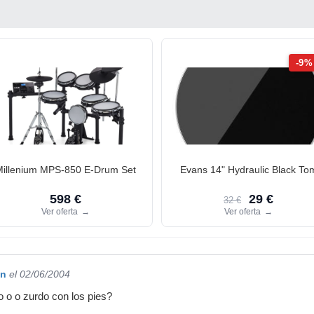
-9%
Millenium MPS-850 E-Drum Set
Evans 14" Hydraulic Black To
598 €
29 €
32 €
Ver oferta
→
Ver oferta
→
qn
el 02/06/2004
o o o zurdo con los pies?