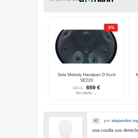
-5%
Sela Melody Handpan D Kurd
SE220
659 €
697 €
Ver oferta
→
por
alejandro n
#2
una cosilla sos derech