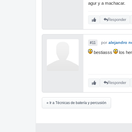
agur y a machacar.
Responder
por
alejandro 
#11
bestiasss
los he
Responder
« Ir a Técnicas de batería y percusión