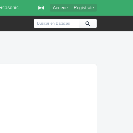

rcasonic
Accede
Regístrate