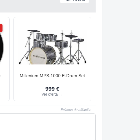
m
Millenium MPS-1000 E-Drum Set
999 €
Ver oferta
→
Enlaces de afiliación