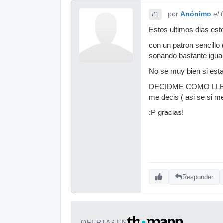
por
Anónimo
el
#1
Estos ultimos dias es
con un patron sencillo 
sonando bastante igual
No se muy bien si esta 
DECIDME COMO LLEVA
me decis ( asi se si m
:P gracias!
Responder
OFERTAS EN