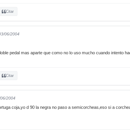
Citar
 03/06/2004
l doble pedal mas aparte que como no lo uso mucho cuando intento ha
Citar
/06/2004
tuga coja,yo d 90 la negra no paso a semicorcheas,eso si a corcheas me d