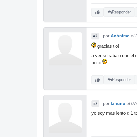
Responder
por
Anónimo
el
#7
gracias tio!
a ver si trabajo con e
poco
Responder
por
lanunu
el 07
#8
yo soy mas lento q 1 tor