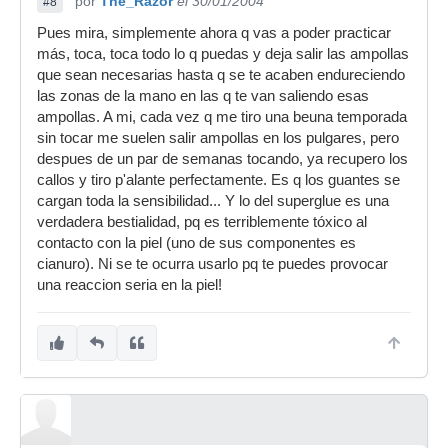
por
The_Razor
el 30/01/2004
#8
Pues mira, simplemente ahora q vas a poder practicar
más, toca, toca todo lo q puedas y deja salir las ampollas
que sean necesarias hasta q se te acaben endureciendo
las zonas de la mano en las q te van saliendo esas
ampollas. A mi, cada vez q me tiro una beuna temporada
sin tocar me suelen salir ampollas en los pulgares, pero
despues de un par de semanas tocando, ya recupero los
callos y tiro p'alante perfectamente. Es q los guantes se
cargan toda la sensibilidad... Y lo del superglue es una
verdadera bestialidad, pq es terriblemente tóxico al
contacto con la piel (uno de sus componentes es
cianuro). Ni se te ocurra usarlo pq te puedes provocar
una reaccion seria en la piel!