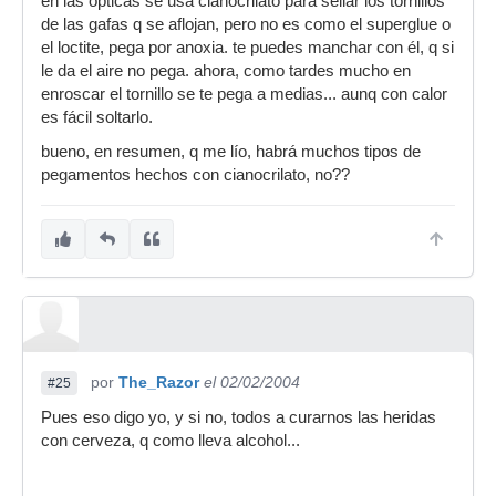
en las ópticas se usa cianocrilato para sellar los tornillos
de las gafas q se aflojan, pero no es como el superglue o
el loctite, pega por anoxia. te puedes manchar con él, q si
le da el aire no pega. ahora, como tardes mucho en
enroscar el tornillo se te pega a medias... aunq con calor
es fácil soltarlo.
bueno, en resumen, q me lío, habrá muchos tipos de
pegamentos hechos con cianocrilato, no??
por
The_Razor
el 02/02/2004
#25
Pues eso digo yo, y si no, todos a curarnos las heridas
con cerveza, q como lleva alcohol...