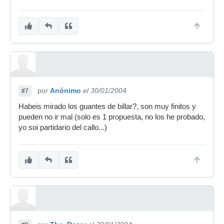
salian las baquetas disparadas y preferiria no
lastimar a nadie la verdad
...las baquetas se
agarran bien? Básicamente ese es el problema
que más me preocupa, porque por lo demás...
A ver si alguien que use guantes me explica
como van, o yo que sé, si tenéis otro sistema
pues también. Gracias!
por
Anónimo
el 30/01/2004
#7
Habeis mirado los guantes de billar?, son muy finitos y
pueden no ir mal (solo es 1 propuesta, no los he probado,
yo soi partidario del callo...)