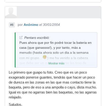
por
Anónimo
el 30/01/2004
#6
Pentaro escribió:
Pues ahora que por fin podré tocar la bateria en
casa (que ganassss!), y por tanto, más a
menudo (hasta ahora solo un dia a la semana
con mi grupo...
) me ha venido a la cabeza
que debe ser un coñazo ponerse las tiras de
Mostrar más
esparadrapo en los dedos cada dia ya que me
Lo primero que guapo tu foto. Creo que es un poco
tiro mis 5 minutos haciéndolo....Pero claro, si no
exagerado ponerse guantes, tendrás que hacer un poco
lo hago, me salen una de callos bestial, duelen
de dureza en las zonas en las que mas contacto tiene la
que te cagas, tengo la piel delicada como una
baqueta, pero de eso a una ampolla o cayo, dista mucho.
princesita de cuento o algo así!!!
Igual es que no agarras bien las baquetas, no las agarras
Así que, qué tal estan los guantes para tocar?
relajado.
Me podéis recomendar algunos en especial?
Saludos.
Hace tiempo prové con guantes de bici, pero me