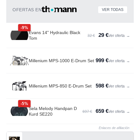
OFERTAS EN
VER TODAS
-9%
Evans 14" Hydraulic Black
29 €
32 €
Ver oferta
→
Tom
999 €
Millenium MPS-1000 E-Drum Set
Ver oferta
→
598 €
Millenium MPS-850 E-Drum Set
Ver oferta
→
-5%
Sela Melody Handpan D
659 €
697 €
Ver oferta
→
Kurd SE220
Enlaces de afiliación