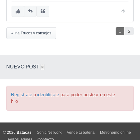
1
2
« Ir a Trucos y consejos
NUEVO POST
×
Regístrate
o
identifícate
para poder postear en este
hilo
© 2026
Batacas
Sonic Network
Vende tu batería
Metrónomo online
Avisos legales
Contacto