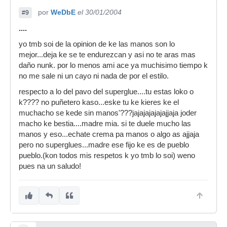
por
WeDbE
el 30/01/2004
#9
....
yo tmb soi de la opinion de ke las manos son lo
mejor...deja ke se te endurezcan y asi no te aras mas
daño nunk. por lo menos ami ace ya muchisimo tiempo k
no me sale ni un cayo ni nada de por el estilo.
respecto a lo del pavo del superglue....tu estas loko o
k???? no puñetero kaso...eske tu ke kieres ke el
muchacho se kede sin manos'???jajajajajajajjaja joder
macho ke bestia....madre mia. si te duele mucho las
manos y eso...echate crema pa manos o algo as ajjaja
pero no superglues...madre ese fijo ke es de pueblo
pueblo.(kon todos mis respetos k yo tmb lo soi) weno
pues na un saludo!