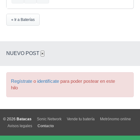
« Ir a Baterías
NUEVO POST
×
Regístrate
o
identifícate
para poder postear en este
hilo
© 2026
Batacas
Sonic Network
Vende tu batería
Metrónomo online
Avisos legales
Contacto