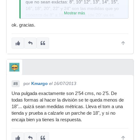
que no sean exáctas: 8", 10" 12", 13", 14", 15",
16", 18", 20", 22" y 24" son las medidas que yo
Mostrar más
conozco de 8" a 18" para toms (de 20" ya es
raro) de 10" a 14" para caja (las hay de 15" o 16"
ok. gracias.
pero también es muy raro, lo normal son 14") y
de 20" a 24" para bombo (también los hay de
16" o 18" pero suelen ser para kits transporter, al
igual que más grandes de 24" pero también son
raros de ver)
por
Kmargo
el 16/07/2013
#8
Una pulgada exactamente son 2'54 cms, no 2'5. De
todas formas al hacer la división se te queda menos de
18"... quizá sean medidas métricas. Lleva el tom a una
tienda y prueba a calzarle un parche de 18", y si no
encaja bien ya tienes la respuesta.