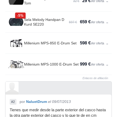
29 €
32 €
Ver oferta
→
Tom
-5%
Sela Melody Handpan D
659 €
697 €
Ver oferta
→
Kurd SE220
598 €
Millenium MPS-850 E-Drum Set
Ver oferta
→
999 €
Millenium MPS-1000 E-Drum Set
Ver oferta
→
Enlaces de afiliación
por
NaluetDrum
el 09/07/2013
#2
Tienes que medir desde la parte exterior del casco hasta
la otra parte exterior del casco y lo que te de en cm