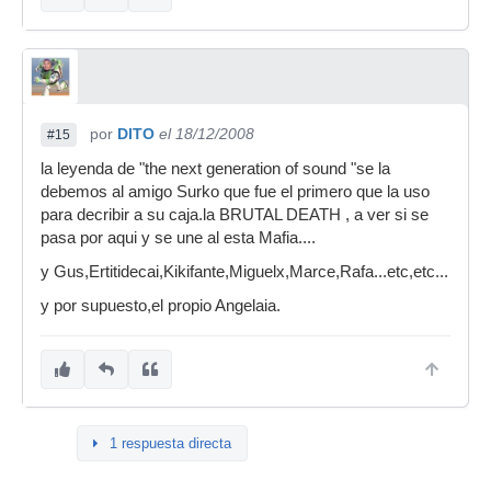
pagando también por ello. En fin, que cada uno
verá, pero como creo que él (Ángel, si mal no
recuerdo) también se mueve por el foro, pues
puede decirnos algo, si el cree que es
beneficioso o no, si le apetece que se sepan
publicamente los precios de sus cajas...
por
DITO
el 18/12/2008
#15
En fin, que a parte de curiosidad lo hago también
la leyenda de "the next generation of sound "se la
porque creo que puede ser beneficioso para el,
debemos al amigo Surko que fue el primero que la uso
que muchas veces solo por la comodida de
para decribir a su caja.la BRUTAL DEATH , a ver si se
saber lo que cuesta tal caja con tales
pasa por aqui y se une al esta Mafia....
características de tal marca, uno no se mata ni a
y Gus,Ertitidecai,Kikifante,Miguelx,Marce,Rafa...etc,etc...
preguntar el precio de algo que puede ser igual
de bueno o mejor, y que a la vez apoyaría a un
y por supuesto,el propio Angelaia.
profesional que está intentando sacar poco a
poco en un mundo bastante competitivo y con el
por todos conocidos problema del "marquismo".
1 respuesta directa