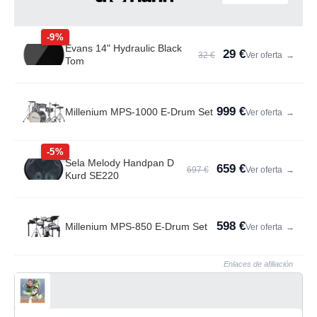
-9%
Evans 14" Hydraulic Black
29 €
32 €
Ver oferta
→
Tom
999 €
Millenium MPS-1000 E-Drum Set
Ver oferta
→
-5%
Sela Melody Handpan D
659 €
697 €
Ver oferta
→
Kurd SE220
598 €
Millenium MPS-850 E-Drum Set
Ver oferta
→
Enlaces de afiliación