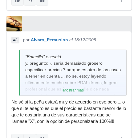
por
Alvaro_Percusion
el 18/12/2008
#8
"Entecillo" escribió:
y, pregunto; ¿ sería demasiado grosero
especificar precios ? porque es otra de las cosas
a tener en cuenta ... no se, estoy leyendo
ultimamente mucho sobre PDAL drums, lo gran
profesional que es Angel y nadie dice nada
Mostrar más
acerca de los precios. Sí, sé que todo depende
No sé si la peña estará muy de acuerdo en eso,pero....lo
porque cada caja es totalmente personalizada,
que si te asegro es que el precio es bastante menor de lo
pero para hacerse una idea, estaría bien saber
que te costaría una de sus características que se
que cuesta lo que teneis por aqui.
llamase "X", con la opción de personalzarla 100%!!!
Esta última caja es preciosa, cada vez me
gustan mas los aros de madera en las cajas. Y
mira que ya me gustaban de carallo, pero es que