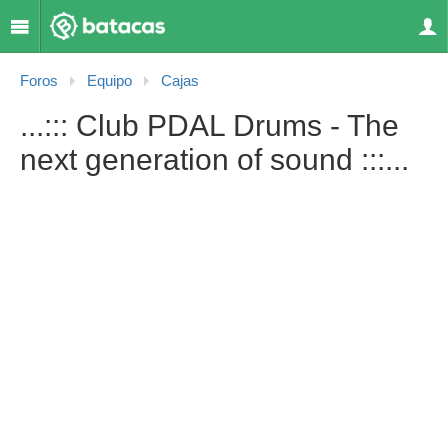
Foros
Equipo
Cajas
...::: Club PDAL Drums - The
next generation of sound :::...