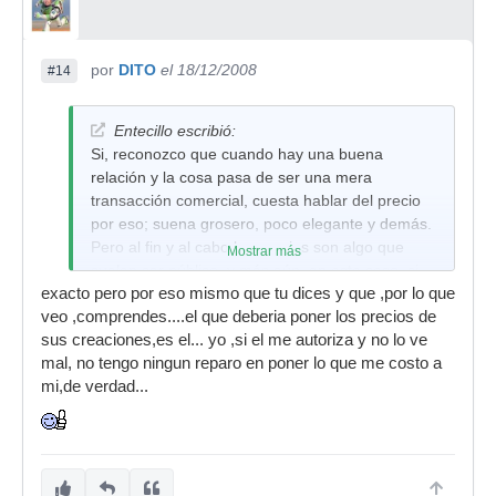
por
DITO
el 18/12/2008
#14
Entecillo escribió:
Si, reconozco que cuando hay una buena
relación y la cosa pasa de ser una mera
transacción comercial, cuesta hablar del precio
por eso; suena grosero, poco elegante y demás.
Pero al fin y al cabo los precios son algo que
Mostrar más
suelen ser público, y más aún, en este caso, si
exacto pero por eso mismo que tu dices y que ,por lo que
son buenos tal como decís, creo que mas razón
veo ,comprendes....el que deberia poner los precios de
todavía el saberlos, ya que puede animar a
sus creaciones,es el... yo ,si el me autoriza y no lo ve
alguien a decidirse por esta opción y no irse a
mal, no tengo ningun reparo en poner lo que me costo a
las marcas de toda la vida.
mi,de verdad...
No se, creo que Angel ofrece un servicio, por el
que por supuesto hay que pagar, y si salimos de
toda la relación personal que pueda entablarse a
partir de aquí, no veo la poca elegancia o
grosería, ya que finalmente todos estais