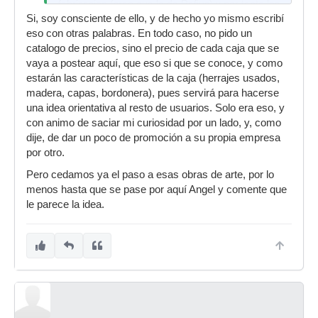
fabricacion (creo que la de Rafius) y por tanto los
Si, soy consciente de ello, y de hecho yo mismo escribí
precios no son como de hablar de todas las
eso con otras palabras. En todo caso, no pido un
Black panther por poner un ejemplo.
catalogo de precios, sino el precio de cada caja que se
:
vaya a postear aquí, que eso si que se conoce, y como
estarán las características de la caja (herrajes usados,
madera, capas, bordonera), pues servirá para hacerse
una idea orientativa al resto de usuarios. Solo era eso, y
con animo de saciar mi curiosidad por un lado, y, como
dije, de dar un poco de promoción a su propia empresa
por otro.
Pero cedamos ya el paso a esas obras de arte, por lo
menos hasta que se pase por aquí Angel y comente que
le parece la idea.