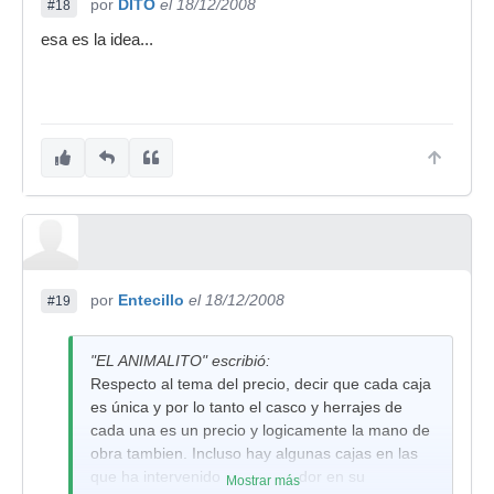
por
DITO
el 18/12/2008
#18
esa es la idea...
por
Entecillo
el 18/12/2008
#19
"EL ANIMALITO" escribió:
Respecto al tema del precio, decir que cada caja
es única y por lo tanto el casco y herrajes de
cada una es un precio y logicamente la mano de
obra tambien. Incluso hay algunas cajas en las
que ha intervenido su comprador en su
Mostrar más