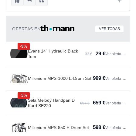
OFERTAS EN
VER TODAS
-9%
Evans 14" Hydraulic Black
29 €
32 €
Ver oferta
→
Tom
999 €
Millenium MPS-1000 E-Drum Set
Ver oferta
→
-5%
Sela Melody Handpan D
659 €
697 €
Ver oferta
→
Kurd SE220
598 €
Millenium MPS-850 E-Drum Set
Ver oferta
→