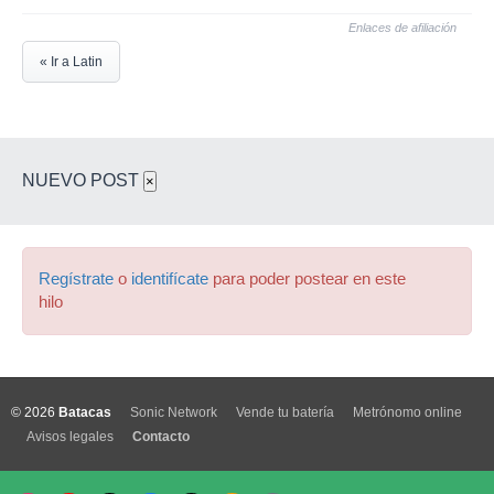
Enlaces de afiliación
« Ir a Latin
NUEVO POST
×
Regístrate
o
identifícate
para poder postear en este
hilo
© 2026
Batacas
Sonic Network
Vende tu batería
Metrónomo online
Avisos legales
Contacto