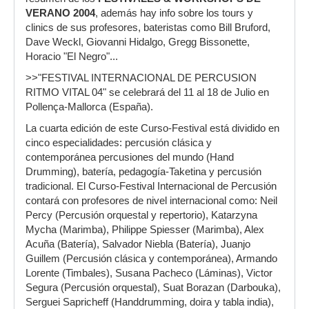
VERANO 2004
, además hay info sobre los tours y
clinics de sus profesores, bateristas como Bill Bruford,
Dave Weckl, Giovanni Hidalgo, Gregg Bissonette,
Horacio "El Negro"...
>>"FESTIVAL INTERNACIONAL DE PERCUSION
RITMO VITAL 04" se celebrará del 11 al 18 de Julio en
Pollença-Mallorca (España).
La cuarta edición de este Curso-Festival está dividido en
cinco especialidades: percusión clásica y
contemporánea percusiones del mundo (Hand
Drumming), batería, pedagogía-Taketina y percusión
tradicional. El Curso-Festival Internacional de Percusión
contará con profesores de nivel internacional como: Neil
Percy (Percusión orquestal y repertorio), Katarzyna
Mycha (Marimba), Philippe Spiesser (Marimba), Alex
Acuña (Batería), Salvador Niebla (Batería), Juanjo
Guillem (Percusión clásica y contemporánea), Armando
Lorente (Timbales), Susana Pacheco (Láminas), Victor
Segura (Percusión orquestal), Suat Borazan (Darbouka),
Serguei Sapricheff (Handdrumming, doira y tabla india),