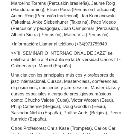
Marcelino Torrens (Percusión brasileña), Jaume Roig
(Handdrumming), Eliseo Parra (Percusión tradicional),
Antoni Roig (Percusión tradicional), Jan Kobrzinowski
(Taketina), Anke Siebenhuner (Taketina), Paco Vicedo
(Percusión y pedagogía), Joan Campomar (Percusión),
Alberto Sierra (Percusión), Mateu Vila (Percusión).
+Información: Llamar al teléfono (+34)971799949
>>"III SEMINARIO INTERNACIONAL DE JAZZ" se
celebrará del 5 al 9 de Julio en la Universidad Carlos III -
Colmenarejo- Madrid (España)
Una cita con los principales músicos y profesores de
jazz internacional. Cursos, Master-class, conferencias,
exposiciones, conciertos y jam-session. Master-class y
cursos especiales a cargo de prestigiosos músicos
como: Chucho Valdés (Cuba), Victor Wooten (Eeuu),
Philip Catherine (Belgica), Doug Goodkin (Eeuu),
Salvador Niebla (España), Phillipe Aerts (Belgica), Pedro
Iturralde (España).
Otros Profesores: Chris Kase (Trompeta), Carlos Carli