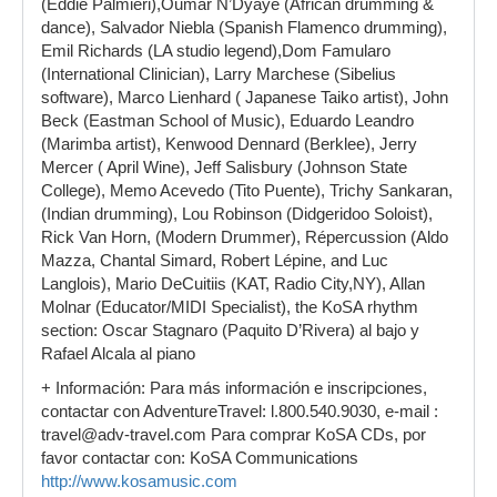
(Eddie Palmieri),Oumar N’Dyaye (African drumming &
dance), Salvador Niebla (Spanish Flamenco drumming),
Emil Richards (LA studio legend),Dom Famularo
(International Clinician), Larry Marchese (Sibelius
software), Marco Lienhard ( Japanese Taiko artist), John
Beck (Eastman School of Music), Eduardo Leandro
(Marimba artist), Kenwood Dennard (Berklee), Jerry
Mercer ( April Wine), Jeff Salisbury (Johnson State
College), Memo Acevedo (Tito Puente), Trichy Sankaran,
(Indian drumming), Lou Robinson (Didgeridoo Soloist),
Rick Van Horn, (Modern Drummer), Répercussion (Aldo
Mazza, Chantal Simard, Robert Lépine, and Luc
Langlois), Mario DeCuitiis (KAT, Radio City,NY), Allan
Molnar (Educator/MIDI Specialist), the KoSA rhythm
section: Oscar Stagnaro (Paquito D’Rivera) al bajo y
Rafael Alcala al piano
+ Información: Para más información e inscripciones,
contactar con AdventureTravel: l.800.540.9030, e-mail :
travel@adv-travel.com Para comprar KoSA CDs, por
favor contactar con: KoSA Communications
http://www.kosamusic.com