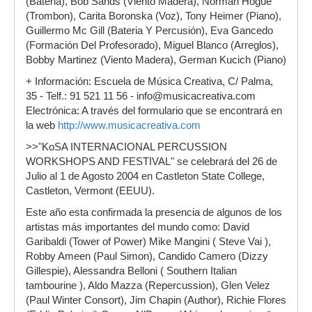
(Bateria), Bob Sands (Viento Madera), Norman Hogue
(Trombon), Carita Boronska (Voz), Tony Heimer (Piano),
Guillermo Mc Gill (Bateria Y Percusión), Eva Gancedo
(Formación Del Profesorado), Miguel Blanco (Arreglos),
Bobby Martinez (Viento Madera), German Kucich (Piano)
+ Información: Escuela de Música Creativa, C/ Palma,
35 - Telf.: 91 521 11 56 - info@musicacreativa.com
Electrónica: A través del formulario que se encontrará en
la web
http://www.musicacreativa.com
>>"KoSA INTERNACIONAL PERCUSSION
WORKSHOPS AND FESTIVAL" se celebrará del 26 de
Julio al 1 de Agosto 2004 en Castleton State College,
Castleton, Vermont (EEUU).
Este año esta confirmada la presencia de algunos de los
artistas más importantes del mundo como: David
Garibaldi (Tower of Power) Mike Mangini ( Steve Vai ),
Robby Ameen (Paul Simon), Candido Camero (Dizzy
Gillespie), Alessandra Belloni ( Southern Italian
tambourine ), Aldo Mazza (Repercussion), Glen Velez
(Paul Winter Consort), Jim Chapin (Author), Richie Flores