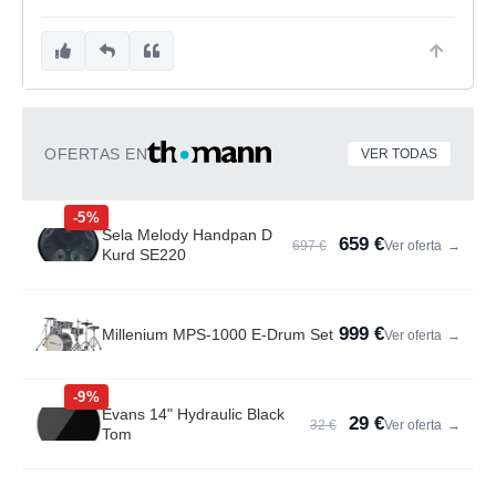
OFERTAS EN
VER TODAS
-5%
Sela Melody Handpan D
659 €
697 €
Ver oferta
→
Kurd SE220
999 €
Millenium MPS-1000 E-Drum Set
Ver oferta
→
-9%
Evans 14" Hydraulic Black
29 €
32 €
Ver oferta
→
Tom