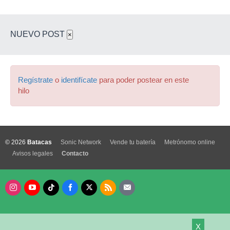
NUEVO POST
×
Regístrate
o
identifícate
para poder postear en este
hilo
© 2026
Batacas
Sonic Network
Vende tu batería
Metrónomo online
Avisos legales
Contacto
X