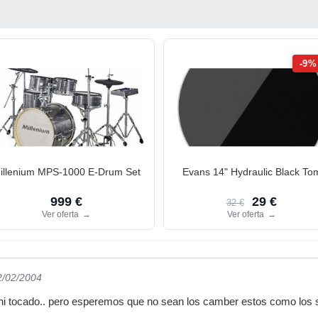
-9%
illenium MPS-1000 E-Drum Set
Evans 14" Hydraulic Black To
999 €
29 €
32 €
Ver oferta
→
Ver oferta
→
2/02/2004
o ni tocado.. pero esperemos que no sean los camber estos como los s