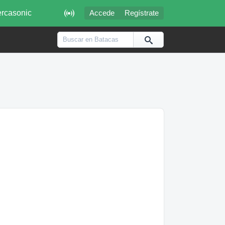

rcasonic
Accede
Regístrate