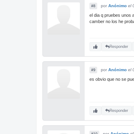
por
Anónimo
el
#8
el dia q pruebes unos a
camber no los he proba
Responder
por
Anónimo
el
#9
es obvio que no se pu
Responder
por
Anónimo
e
#10