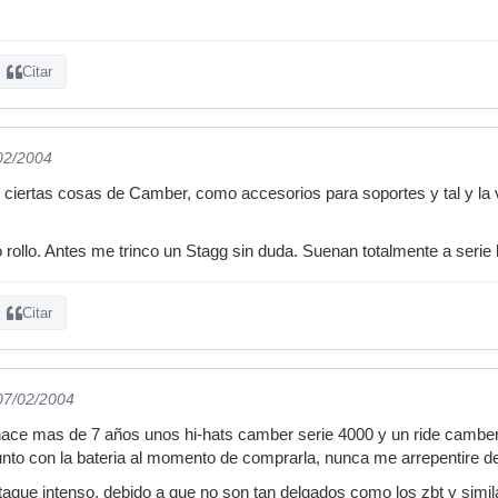
Citar
/02/2004
ertas cosas de Camber, como accesorios para soportes y tal y la
ro rollo. Antes me trinco un Stagg sin duda. Suenan totalmente a seri
Citar
 07/02/2004
ace mas de 7 años unos hi-hats camber serie 4000 y un ride camber 
unto con la bateria al momento de comprarla, nunca me arrepentire de 
ataque intenso, debido a que no son tan delgados como los zbt y simi