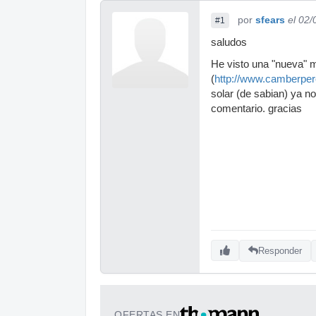
por
sfears
el 02
#1
saludos
He visto una "nueva" 
(
http://www.camberpe
solar (de sabian) ya n
comentario. gracias
Responder
OFERTAS EN