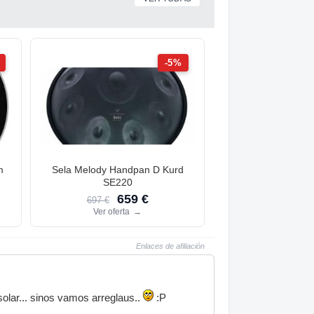
-5%
m
Sela Melody Handpan D Kurd
SE220
659 €
697 €
Ver oferta
→
Enlaces de afiliación
olar... sinos vamos arreglaus..
:P