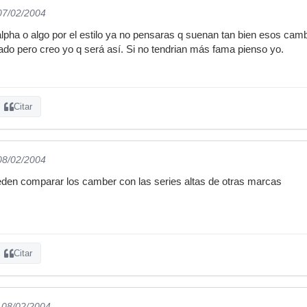
 07/02/2004
lpha o algo por el estilo ya no pensaras q suenan tan bien esos camber
do pero creo yo q será así. Si no tendrian más fama pienso yo.
Citar
 08/02/2004
eden comparar los camber con las series altas de otras marcas
Citar
l 08/02/2004