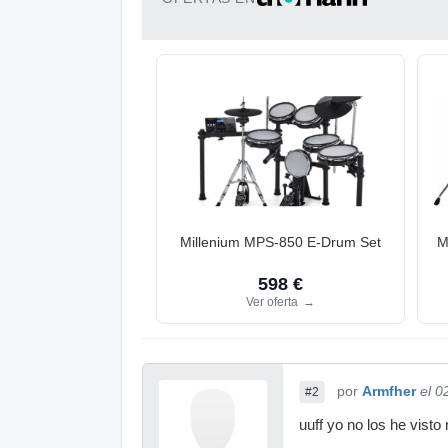
Millenium MPS-850 E-Drum Set
M
598 €
Ver oferta
→
por
Armfher
el 0
#2
uuff yo no los he vist