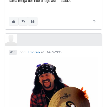
llama mega bell ride o algo asi......salu2.
por
El morao
el 31/07/2005
#16