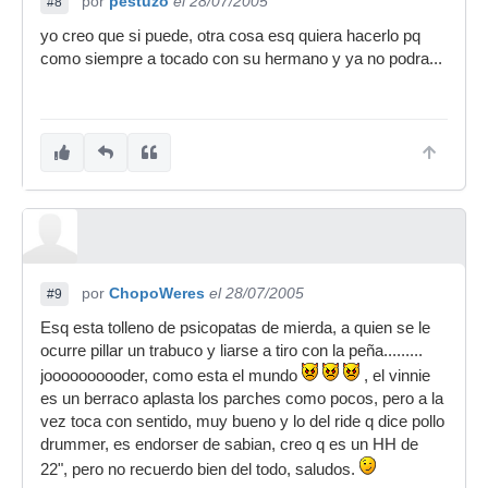
por
pestuzo
el 28/07/2005
#8
yo creo que si puede, otra cosa esq quiera hacerlo pq
como siempre a tocado con su hermano y ya no podra...
por
ChopoWeres
el 28/07/2005
#9
Esq esta tolleno de psicopatas de mierda, a quien se le
ocurre pillar un trabuco y liarse a tiro con la peña.........
joooooooooder, como esta el mundo
, el vinnie
es un berraco aplasta los parches como pocos, pero a la
vez toca con sentido, muy bueno y lo del ride q dice pollo
drummer, es endorser de sabian, creo q es un HH de
22", pero no recuerdo bien del todo, saludos.