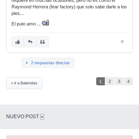
requiere en muchas ocasiones, pero no es como el
Raymond Herrera (fear factory) que solo sabe darle a los
pies...
El puto amo ...
2 respuestas directas
1
2
3
4
« Ir a Bateristas
NUEVO POST
×