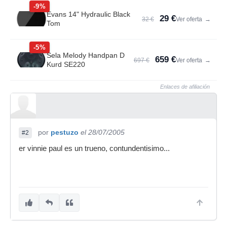
-9%
Evans 14" Hydraulic Black
29 €
32 €
Ver oferta
→
Tom
-5%
Sela Melody Handpan D
659 €
697 €
Ver oferta
→
Kurd SE220
Enlaces de afiliación
por
pestuzo
el 28/07/2005
#2
er vinnie paul es un trueno, contundentisimo...