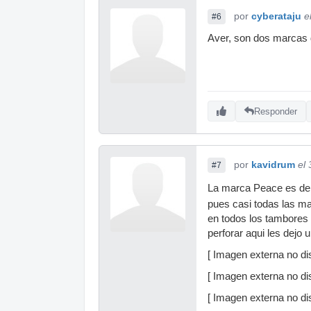
por
cyberataju
e
#6
Aver, son dos marcas d
Responder
por
kavidrum
el
#7
La marca Peace es de 
pues casi todas las ma
en todos los tambores 
perforar aqui les dejo 
[ Imagen externa no dis
[ Imagen externa no dis
[ Imagen externa no dis