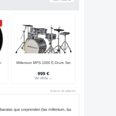
m
Millenium MPS-1000 E-Drum Set
999 €
Ver oferta
→
Enlaces de afiliación
 baratas que sorprenden (las millenium, las