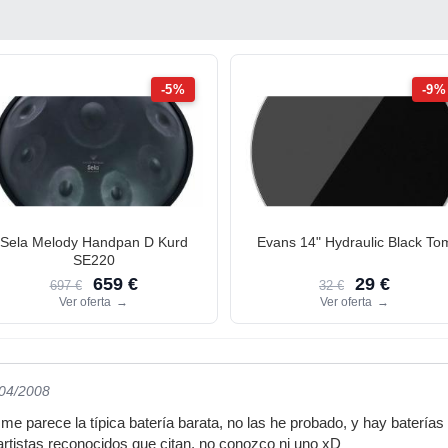
-5%
-9%
Sela Melody Handpan D Kurd
Evans 14" Hydraulic Black To
SE220
659 €
29 €
697 €
32 €
Ver oferta
→
Ver oferta
→
/04/2008
me parece la típica batería barata, no las he probado, y hay baterías
 artistas reconocidos que citan, no conozco ni uno xD