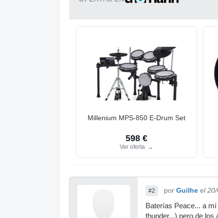
Millenium MPS-850 E-Drum Set
598 €
Ver oferta
→
por
Guilhe
el 20
#2
Baterías Peace... a mí 
thunder...) pero de los