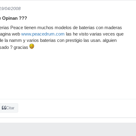
 19/04/2008
e Opinan ???
terias Peace tienen muchos modelos de baterias con maderas
 pagina web
www.peacedrum.com
las he visto varias veces que
de la namm y varios baterias con prestigio las usan. alguien
usado ? gracias
Citar