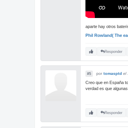
aparte hay otros bate
Phil Rowland( The ea
Responder
por
tomasptd
el
#5
Creo que en España tod
verdad es que algunas 
Responder