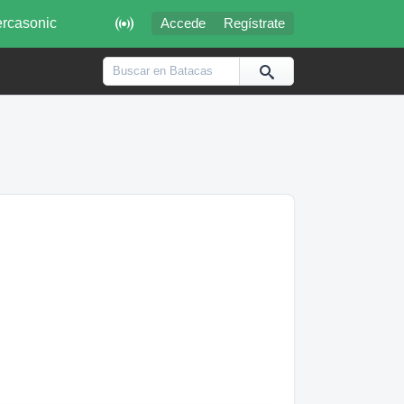

rcasonic
Accede
Regístrate