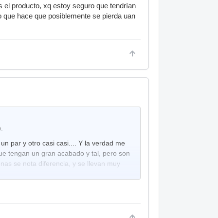
 el producto, xq estoy seguro que tendrían
o que hace que posiblemente se pierda uan
.
n par y otro casi casi.... Y la verdad me
e tengan un gran acabado y tal, pero son
nas se nota diferencia, y se llevan muy
fliparlo.... y de momento ahí estan.. creo
 casi casi lo mismito que las baquetas