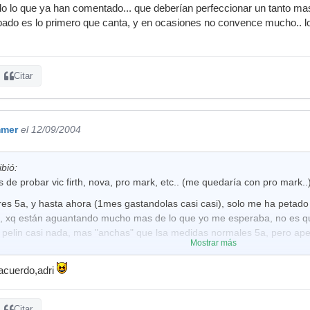
 lo que ya han comentado... que deberían perfeccionar un tanto mas
bado es lo primero que canta, y en ocasiones no convence mucho.. l
Citar
mmer
el 12/09/2004
bió:
de probar vic firth, nova, pro mark, etc.. (me quedaría con pro mark..)
res 5a, y hasta ahora (1mes gastandolas casi casi), solo me ha petado u
, xq están aguantando mucho mas de lo que yo me esperaba, no es qu
 pelin casi nada, mas "anchas" que lsa medidas normales 5a, pero ape
Mostrar más
cómodas, y aguantan lo suyo, xq le meto cada viaje en los ensayos pa 
 acuerdo,adri
andome los pares de Batacas, xq me ahorro mas de 4 lerus, y me rinden
unos 12,13 lerus..).
Citar