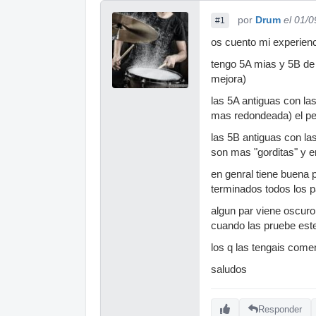
por
Drum
el 01/
#1
os cuento mi experien
tengo 5A mias y 5B de 
mejora)
las 5A antiguas con la
mas redondeada) el pes
las 5B antiguas con la
son mas "gorditas" y 
en genral tiene buena 
terminados todos los 
algun par viene oscuro
cuando las pruebe este
los q las tengais come
saludos
Responder