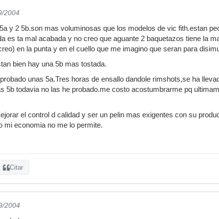
9/2004
 5a y 2 5b.son mas voluminosas que los modelos de vic fith.estan p
a es ta mal acabada y no creo que aguante 2 baquetazos tiene la m
reo) en la punta y en el cuello que me imagino que seran para disimul
stan bien hay una 5b mas tostada.
 probado unas 5a.Tres horas de ensallo dandole rimshots,se ha llev
las 5b todavia no las he probado.me costo acostumbrarme pq ultimam
jorar el control d calidad y ser un pelin mas exigentes con su prod
o mi economia no me lo permite.
Citar
09/2004