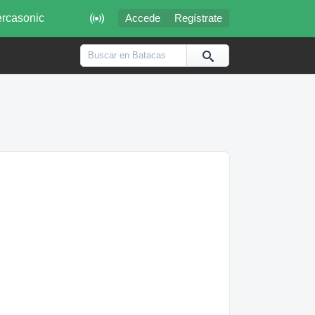

rcasonic
Accede
Regístrate