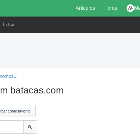
Artículos
Foros
Me
Índice
nomos...
om batacas.com
rcar como favorito