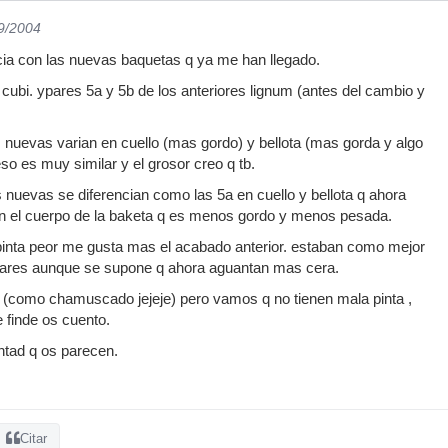
09/2004
cia con las nuevas baquetas q ya me han llegado.
cubi. ypares 5a y 5b de los anteriores lignum (antes del cambio y
s nuevas varian en cuello (mas gordo) y bellota (mas gorda y algo
o es muy similar y el grosor creo q tb.
s nuevas se diferencian como las 5a en cuello y bellota q ahora
en el cuerpo de la baketa q es menos gordo y menos pesada.
pinta peor me gusta mas el acabado anterior. estaban como mejor
pares aunque se supone q ahora aguantan mas cera.
 (como chamuscado jejeje) pero vamos q no tienen mala pinta ,
 finde os cuento.
ntad q os parecen.
Citar