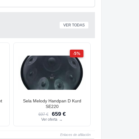
VER TODAS
-5%
t
Sela Melody Handpan D Kurd
SE220
659 €
697 €
Ver oferta
→
Enlaces de afiliación