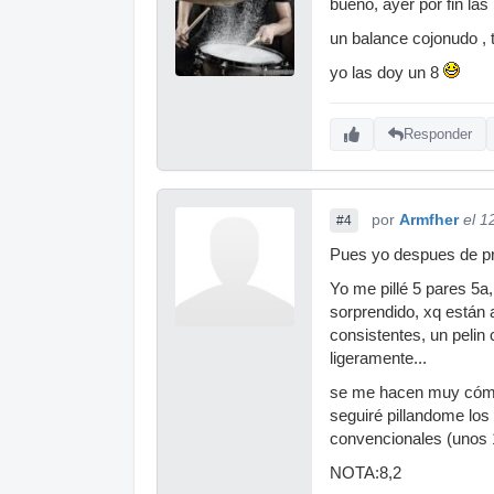
bueno, ayer por fin las
un balance cojonudo , 
yo las doy un 8
Responder
por
Armfher
el 1
#4
Pues yo despues de pro
Yo me pillé 5 pares 5a
sorprendido, xq están
consistentes, un pelin
ligeramente...
se me hacen muy cómoda
seguiré pillandome los
convencionales (unos 1
NOTA:8,2