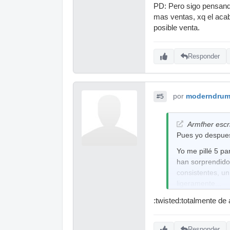
PD: Pero sigo pensando
mas ventas, xq el aca
posible venta.
Responder
por
moderndru
#5
Armfher escri
Pues yo despues 
Yo me pillé 5 pa
han sorprendido
consistentes, un
ligeramente...
se me hacen muy 
:twisted:totalmente de
que seguiré pill
convencionales (
Responder