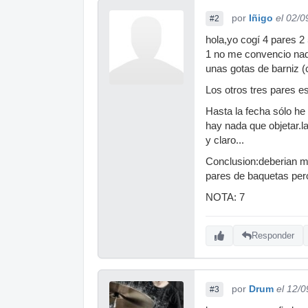
por
Iñigo
el 02/0
#2
hola,yo cogí 4 pares 2
1 no me convencio nad
unas gotas de barniz (c
Los otros tres pares e
Hasta la fecha sólo he
hay nada que objetar.
y claro...
Conclusion:deberian me
pares de baquetas per
NOTA: 7
Responder
por
Drum
el 12/
#3