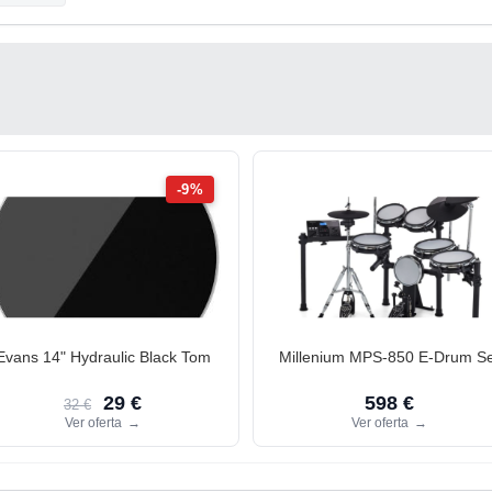
-9%
Evans 14" Hydraulic Black Tom
Millenium MPS-850 E-Drum Se
29 €
598 €
32 €
Ver oferta
→
Ver oferta
→