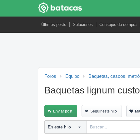
Últimos posts
Soluciones
Consejos de compra
Foros
Equipo
Baquetas, cascos, metró
Baquetas lignum cust
Enviar post
Seguir este hilo
Ma