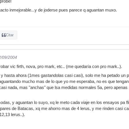
 probe!
tacto inmejorable...y de joderse pues parece q aguantan muxo.
Citar
2/09/2004
bar vic firth, nova, pro mark, etc.. (me quedaría con pro mark..).
, y hasta ahora (1mes gastandolas casi casi), solo me ha petado un pa
 aguantando mucho mas de lo que yo me esperaba, no es que tengan 
 casi nada, mas "anchas" que lsa medidas normales 5a, pero apenas s
s, y aguantan lo suyo, xq le meto cada viaje en los ensayos pa flip
 pares de Batacas, xq me ahorro mas de 4 lerus, y me rinden casi ca
2,13 lerus..).