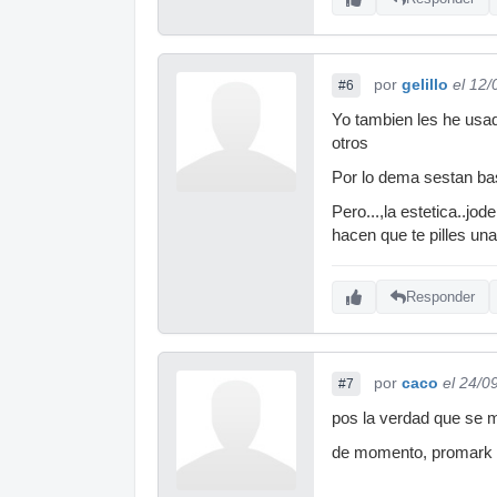
NOTA:8,2
PD: Pero sigo p
tendrían mas ve
por
gelillo
el 12
#6
se pierda uan po
Yo tambien les he usad
otros
Por lo dema sestan ba
Pero...,la estetica..j
hacen que te pilles una
Responder
por
caco
el 24/0
#7
pos la verdad que se m
de momento, promark e