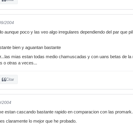
ensando lo que ya han comentado... que deberían perfeccionar un tant
ntas, xq el acabado es lo primero que canta, y en ocasiones no conv
/09/2004
sible venta.
o aunque poco y las veo algo irregulares dependiendo del par que pi
stante bien y aguantan bastante
oder...las mias estan todas medio chamuscadas y con uans betas de la 
s o otras a veces...
Citar
9/2004
e estan cascando bastante rapido en comparacion con las promark. a
s claramente lo mejor que he probado.