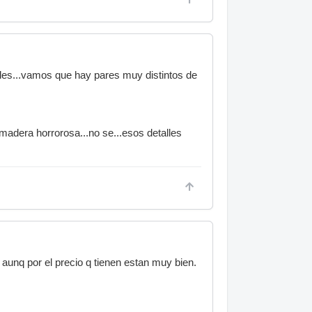
o mas el producto, xq estoy seguro que
ence mucho.. lo que hace que posiblemente
lles...vamos que hay pares muy distintos de
madera horrorosa...no se...esos detalles
unq por el precio q tienen estan muy bien.